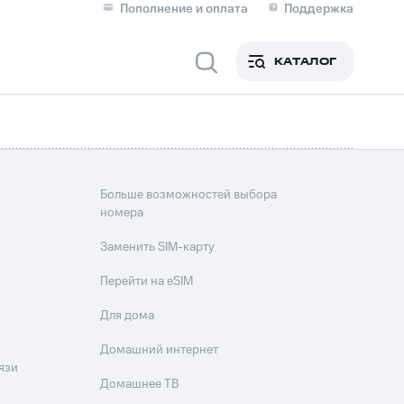
Пополнение и оплата
Поддержка
Скидка 30% на связь
Личные кабинеты
КАТАЛОГ
Мобильная связь
IM-карта для иностранцев
M
Для дома
Больше возможностей выбора
номера
Заменить SIM-карту
ерейти в МТС со своим
Перейти на eSIM
ой МТС
Для дома
Сервисы и подписки
Домашний интернет
язи
Домашнее ТВ