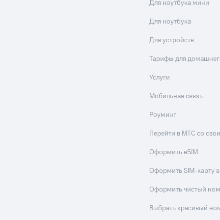
ые часы и трекеры
Умный дом
Планшеты
Акции и 
Для ноутбука мини
ход 15%
Для ноутбука
Для устройств
Тарифы для домашнег
Услуги
ле при оплате с карты МТС Деньги
Мобильная связь
Роуминг
Перейти в МТС со св
Оформить eSIM
Оформить SIM-карту в
Оформить чистый но
Выбрать красивый но