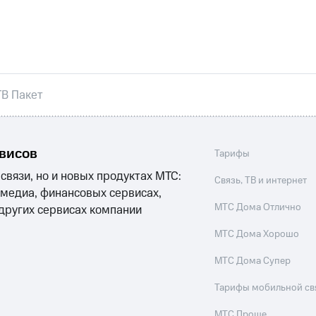
никовое ТВ
МТС Деньги
е Мой МТС
Акции
ТВ Пакет
йная группа
Заказать SIM-карту
Оформить eSIM
S
асивый номер
Заменить SIM-карту
Перейти на eSI
ле при оплате с карты МТС Деньги
ым тарифом
рвисов
ым тарифом
Тарифы
 связи, но и новых продуктах МТС:
Связь, ТВ и интернет
 медиа, финансовых сервисах,
МТС Дома Отлично
 других сервисах компании
Домашнее ТВ
Спутниковое ТВ
Домашний телефон
П
МТС Дома Хорошо
ый кабинет спутникового ТВ
Скачать приложение М
МТС Дома Супер
ильмы, музыка и многое другое
Тарифы мобильной св
МТС Проще