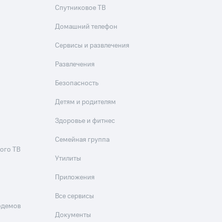
Спутниковое ТВ
фитнес
Приложения от МТС
Домашний телефон
Приложения
Сервисы и развлечения
Развлечения
Финансы
Безопасность
Детям и родителям
Здоровье и фитнес
Семейная группа
ого ТВ
Утилиты
Приложения
угого оператора
Оплата
Все сервисы
одемов
Документы
Интернет-магазин