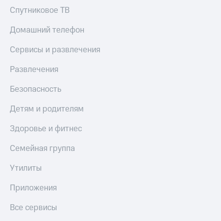
Спутниковое ТВ
Тарифы
Покупка
RED,
полисов
Домашний телефон
РИИЛ
онлайн
и МТС Супер
Сервисы и развлечения
дешевле
Скидка 30%
при оплате
на связь
с карты
Развлечения
МТС Деньги
С картой
Безопасность
МТС
Обзоры
Деньги
товаров
Детям и родителям
МТС
Скидки
Накопления
Здоровье и фитнес
до 40%
Откладывайте
на смартфоны
Семейная группа
деньги
и получайте
при
Утилиты
доход 15%
покупке
со связью
Приложения
Платежи
МТС
и
Все сервисы
переводы