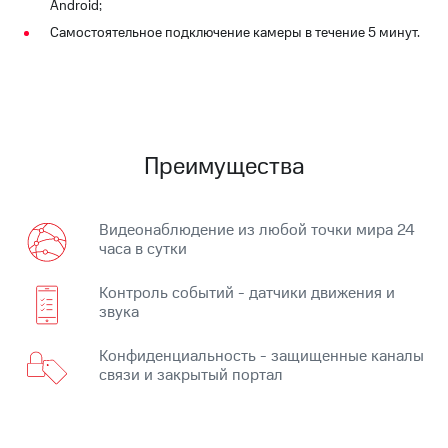
Android;
на связь
Самостоятельное подключение камеры в течение 5 минут.
Роуминг
Тарифы
RED,
Семейная
РИИЛ
группа
и МТС
Супер
Заказать
дешевле
Преимущества
SIM-
при
карту
оплате
с карты
Оформить
МТС
Видеонаблюдение из любой точки мира 24
eSIM
Деньги
часа в сутки
SIM-
Выберите
Контроль событий - датчики движения и
карта
и подключите
звука
для
ТВ
иностранцев
с выгодным
Конфиденциальность - защищенные каналы
тарифом
связи и закрытый портал
Оформить
чистый
Тарифы
номер