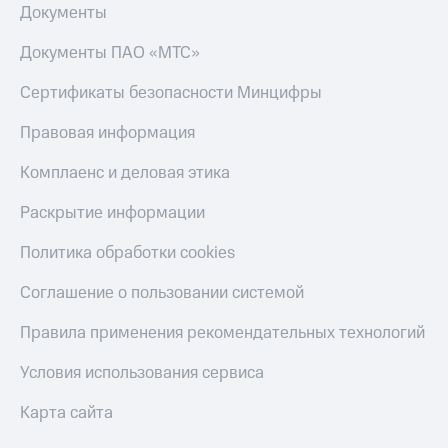
Документы
Пополнить
номер
МТС
Документы ПАО «МТС»
Настройки
Сертификаты безопасности Минцифры
автоплатежа
Правовая информация
Пополнить
номер
Комплаенс и деловая этика
другого
оператора
Раскрытие информации
Оплата
Политика обработки cookies
интернета
и
Соглашение о пользовании системой
ТВ
Правила применения рекомендательных технологий
Переводы
с
Условия использования сервиса
телефона
на карту
Карта сайта
МТС Pay