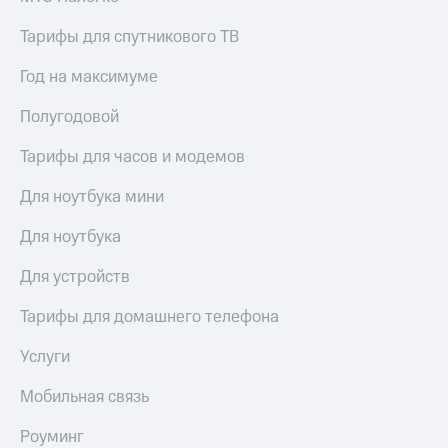
КИОН
Кино,
Строки
Тарифы для спутникового ТВ
музыка,
книги
Live
и не
Год на максимуме
только
Гудок
Полугодовой
Безопасность
Мой
Тарифы для часов и модемов
МТС
Финансы
Для ноутбука мини
Все
Детям
приложения
и родителям
Для ноутбука
Инвестиции
Здоровье
Для устройств
и фитнес
Получайте
Тарифы для домашнего телефона
доход
Приложения
онлайн
от МТС
Услуги
Страхование
Акции
Мобильная связь
Покупка
Приложения
полисов
Роуминг
КИОН
онлайн