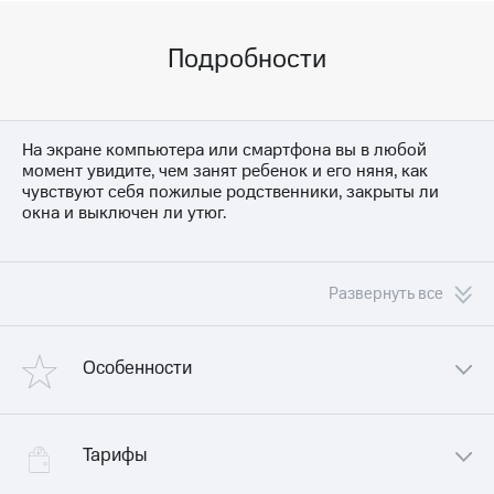
Интернет,
Выбрать
ТВ и телефон
красивый
для дома
номер
Подробности
Заменить
Услуги
SIM-
карту
Личный
На экране компьютера или смартфона вы в любой
кабинет
момент увидите, чем занят ребенок и его няня, как
Перейти
интернета
чувствуют себя пожилые родственники, закрыты ли
на
и
окна и выключен ли утюг.
eSIM
ТВ
Личный
Для дома
кабинет
Выберите
спутникового
Развернуть все
и подключите
ТВ
ТВ
Скачать
с выгодным
приложение
тарифом
Особенности
Мой
МТС
Акции
Тарифы
Для тех, кому важно хранить видеозаписи для
Интернет,
их просмотра в любое удобное время, мы
Тарифы
ТВ и телефон
подготовили дополнительную услугу
Видеонаблюдение
для дома
«Видеоархив». Подключите ее на Портале