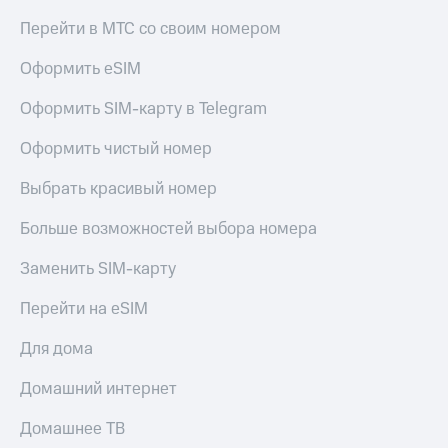
КИОН
Перейти в МТС со своим номером
Скидка 30%
Музыка
на связь
Оформить eSIM
КИОН
С картой
Строки
Оформить SIM-карту в Telegram
МТС
Деньги
Live
Оформить чистый номер
МТС
Гудок
Накопления
Выбрать красивый номер
Мой
Откладывайте
Больше возможностей выбора номера
МТС
деньги
и получайте
Заменить SIM-карту
Все
доход 15%
приложения
Перейти на eSIM
Акции
Финансы
Инвестиции
Условия
Для дома
пополнения
Получайте
Домашний интернет
доход
Скидка
онлайн
30%
Домашнее ТВ
на связь
Страхование