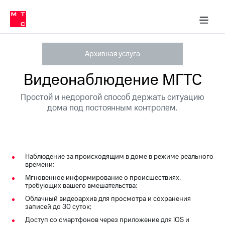
Перенести
ка 30% на связь
обильная связь
Сервисы и подписки
Интернет-магазин
Для дома
Скидка 30% на связь
Личные кабинеты
Финансы
Приложения
номер
ичные кабинеты
в МТС
Мобильная
связь
Архивная услуга
Тарифы
Интернет
и
Видеонаблюдение МГТС
ТВ
Услуги
Простой и недорогой способ держать ситуацию
Спутниковое
дома под постоянным контролем.
ТВ
Роуминг
МТС
Деньги
Личный
кабинет
Мобильная связь
Наблюдение за происходящим в доме в режиме реального
Скачать
времени;
Перенести
приложение
номер
Мгновенное информирование о происшествиях,
Мой
в МТС
требующих вашего вмешательства;
МТС
Облачный видеоархив для просмотра и сохранения
Акции
Тарифы
записей до 30 суток;
Доступ со смартфонов через приложение для iOS и
Скидка 30%
Услуги