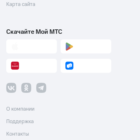
Смартфоны
Карта сайта
Наушники
и
колонки
Скачайте Мой МТС
Умные
часы
и
трекеры
Умный
дом
Планшеты
Акции
и
О компании
скидки
Поддержка
Все
товары
Контакты