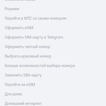
МТС
КИОН
Деньги
Роуминг
Строки
МТС
Накопления
Live
Перейти в МТС со своим номером
Откладывайте
Гудок
Оформить eSIM
деньги
и получайте
Мой
Оформить SIM-карту в Telegram
доход 15%
МТС
Акции
Оформить чистый номер
Условия
Все
пополнения
приложения
Выбрать красивый номер
Финансы
Скидка
Инвестиции
Больше возможностей выбора номера
30%
на связь
Получайте
Заменить SIM-карту
доход
онлайн
Тарифы
Перейти на eSIM
Страхование
RED,
РИИЛ
Для дома
Покупка
и МТС Супер
полисов
дешевле
Домашний интернет
онлайн
при оплате