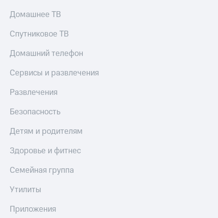
Скидка 30%
с карты
на связь
МТС Деньги
Домашнее ТВ
С картой
Обзоры
Спутниковое ТВ
МТС
товаров
Деньги
Домашний телефон
МТС
Скидки
Накопления
до 40%
Сервисы и развлечения
на смартфоны
Откладывайте
Развлечения
деньги
при
и получайте
покупке
Безопасность
доход 15%
со связью
Платежи
МТС
Детям и родителям
и
переводы
Здоровье и фитнес
Пополнить
Семейная группа
номер
МТС
Утилиты
Настройки
автоплатежа
Приложения