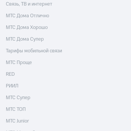
висы и подписки
Сертификаты
Связь, ТВ и интернет
МТС
безопасности
Premium
МТС Дома Отлично
Всё
Подписка
под
МТС Дома Хорошо
на гигабайты
рукой
интернета,
в Мой МТС
МТС Дома Супер
фильмы,
музыка
Посмотрите,
Тарифы мобильной связи
и многое
что
другое
полезного
Семейная
МТС Проще
есть
группа
в нашем
RED
приложении
Скидка
на тарифы,
РИИЛ
КИОН
общие
подписки
МТС Супер
КИОН
и услуги,
Музыка
доступ
МТС ТОП
к геолокации
КИОН
Кино,
МТС Junior
Строки
музыка,
книги