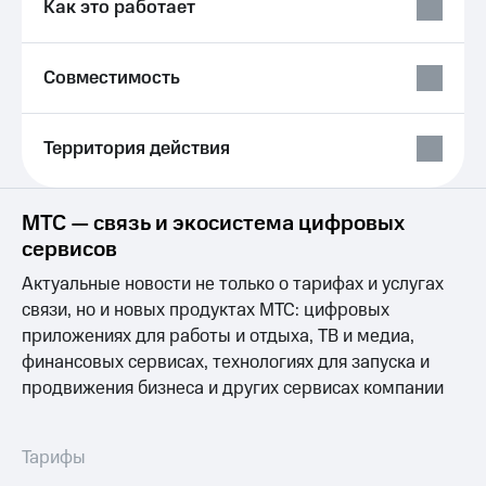
Как это работает
Услуги
290 ₽/
мес
Акции
Совместимость
МТС
Домашний
Premium
интернет
Подписка
Территория действия
Домашнее
на гигабайты
ТВ
интернета,
фильмы,
Спутниковое
МТС — связь и экосистема цифровых
музыка
ТВ
сервисов
и многое
другое
Домашний
Актуальные новости не только о тарифах и услугах
Семейная
телефон
группа
связи, но и новых продуктах МТС: цифровых
приложениях для работы и отдыха, ТВ и медиа,
Перейти
Скидка
финансовых сервисах, технологиях для запуска и
в МТС
на тарифы,
со своим
продвижения бизнеса и других сервисах компании
общие
номером
подписки
и услуги,
Поддержка
доступ
Тарифы
к геолокации