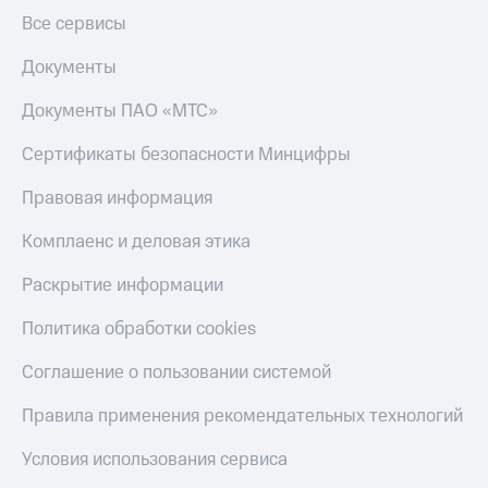
Пополнить
Все сервисы
номер
другого
Документы
оператора
Документы ПАО «МТС»
Оплата
интернета
Сертификаты безопасности Минцифры
и
ТВ
Правовая информация
Переводы
Комплаенс и деловая этика
с
телефона
Раскрытие информации
на карту
Политика обработки cookies
МТС Pay
Оплата
Соглашение о пользовании системой
по QR-
коду
Правила применения рекомендательных технологий
за границей
Условия использования сервиса
тернет-магазин