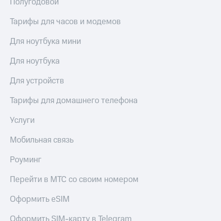
Полугодовой
Услуги
290 ₽/
мес
Тарифы для часов и модемов
Акции
МТС
Для ноутбука мини
Домашний
Premium
интернет
Для ноутбука
Подписка
Домашнее
на гигабайты
Для устройств
ТВ
интернета,
фильмы,
Спутниковое
Тарифы для домашнего телефона
музыка
ТВ
и многое
Услуги
другое
Домашний
Семейная
телефон
Мобильная связь
группа
Перейти
Скидка
Роуминг
в МТС
на тарифы,
со своим
общие
Перейти в МТС со своим номером
номером
подписки
и услуги,
Оформить eSIM
Поддержка
доступ
к геолокации
Оформить SIM-карту в Telegram