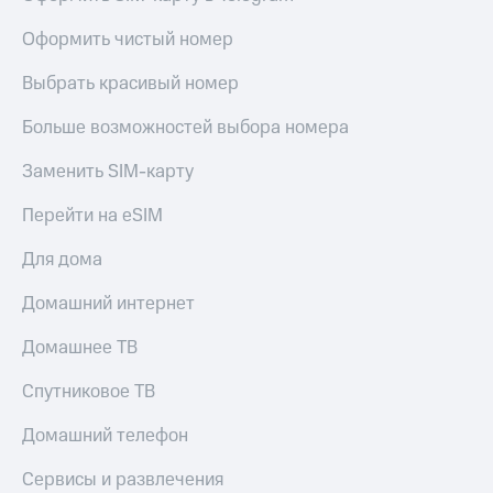
висы и подписки
Сертификаты
МТС
безопасности
Оформить чистый номер
Premium
Всё
Выбрать красивый номер
Подписка
под
на гигабайты
рукой
Больше возможностей выбора номера
интернета,
в Мой МТС
фильмы,
музыка
Заменить SIM-карту
Посмотрите,
и многое
что
другое
Перейти на eSIM
полезного
Семейная
есть
группа
Для дома
в нашем
приложении
Скидка
Домашний интернет
на тарифы,
КИОН
общие
Домашнее ТВ
подписки
КИОН
и услуги,
Спутниковое ТВ
Музыка
доступ
к геолокации
Домашний телефон
КИОН
Кино,
Строки
музыка,
Сервисы и развлечения
книги