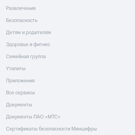
Live
и не
Развлечения
только
Гудок
Безопасность
Безопасность
Мой
МТС
Финансы
Детям и родителям
Все
Детям
Здоровье и фитнес
приложения
и родителям
Семейная группа
Инвестиции
Здоровье
и фитнес
Утилиты
Получайте
доход
Приложения
Приложения
онлайн
от МТС
Страхование
Все сервисы
Акции
Покупка
Документы
полисов
Приложения
онлайн
КИОН
Скидка 30%
Документы ПАО «МТС»
на связь
КИОН
Сертификаты безопасности Минцифры
Музыка
С картой