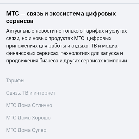
на связь
МТС — связь и экосистема цифровых
Роуминг
Тарифы
сервисов
RED,
Семейная
РИИЛ
Актуальные новости не только о тарифах и услугах
группа
и МТС
связи, но и новых продуктах МТС: цифровых
Супер
приложениях для работы и отдыха, ТВ и медиа,
Заказать
дешевле
SIM-
при
финансовых сервисах, технологиях для запуска и
карту
оплате
продвижения бизнеса и других сервисах компании
с карты
Оформить
МТС
eSIM
Деньги
Тарифы
SIM-
Выберите
Связь, ТВ и интернет
карта
и подключите
для
ТВ
иностранцев
МТС Дома Отлично
с выгодным
тарифом
Оформить
МТС Дома Хорошо
чистый
Тарифы
номер
МТС Дома Супер
Интернет,