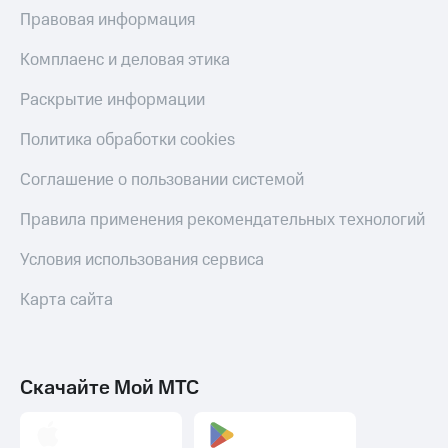
МТС
Правовая информация
КИОН
Деньги
Строки
МТС
Комплаенс и деловая этика
Накопления
Live
Раскрытие информации
Откладывайте
Гудок
деньги
Политика обработки cookies
и получайте
Мой
доход 15%
МТС
Соглашение о пользовании системой
Акции
Условия
Все
Правила применения рекомендательных технологий
пополнения
приложения
Финансы
Условия использования сервиса
Скидка
Инвестиции
30%
Карта сайта
на связь
Получайте
доход
онлайн
Тарифы
Страхование
RED,
РИИЛ
Скачайте Мой МТС
Покупка
и МТС Супер
полисов
дешевле
онлайн
при оплате