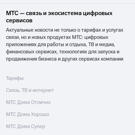
на связь
МТС — связь и экосистема цифровых
Роуминг
Тарифы
сервисов
RED,
Семейная
РИИЛ
Актуальные новости не только о тарифах и услугах
группа
и МТС
связи, но и новых продуктах МТС: цифровых
Супер
приложениях для работы и отдыха, ТВ и медиа,
Заказать
дешевле
SIM-
при
финансовых сервисах, технологиях для запуска и
карту
оплате
продвижения бизнеса и других сервисах компании
с карты
Оформить
МТС
eSIM
Деньги
Тарифы
SIM-
Выберите
Связь, ТВ и интернет
карта
и подключите
для
ТВ
иностранцев
МТС Дома Отлично
с выгодным
тарифом
Оформить
МТС Дома Хорошо
чистый
Тарифы
номер
МТС Дома Супер
Интернет,