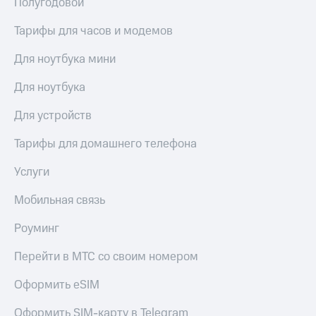
Полугодовой
Услуги
290 ₽/
мес
Тарифы для часов и модемов
Акции
МТС
Для ноутбука мини
Домашний
Premium
интернет
Для ноутбука
Подписка
Домашнее
на гигабайты
Для устройств
ТВ
интернета,
фильмы,
Спутниковое
Тарифы для домашнего телефона
музыка
ТВ
и многое
Услуги
другое
Домашний
Семейная
телефон
Мобильная связь
группа
Перейти
Скидка
Роуминг
в МТС
на тарифы,
со своим
общие
Перейти в МТС со своим номером
номером
подписки
и услуги,
Оформить eSIM
Поддержка
доступ
к геолокации
Оформить SIM-карту в Telegram