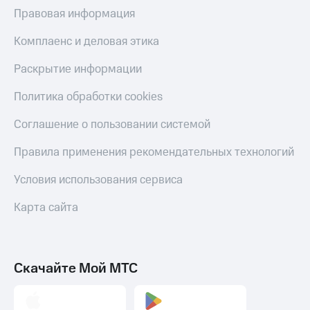
МТС
Правовая информация
КИОН
Деньги
Строки
МТС
Комплаенс и деловая этика
Накопления
Live
Раскрытие информации
Откладывайте
Гудок
деньги
Политика обработки cookies
и получайте
Мой
доход 15%
МТС
Соглашение о пользовании системой
Акции
Условия
Все
Правила применения рекомендательных технологий
пополнения
приложения
Финансы
Условия использования сервиса
Скидка
Инвестиции
30%
Карта сайта
на связь
Получайте
доход
онлайн
Тарифы
Страхование
RED,
РИИЛ
Скачайте Мой МТС
Покупка
и МТС Супер
полисов
дешевле
онлайн
при оплате