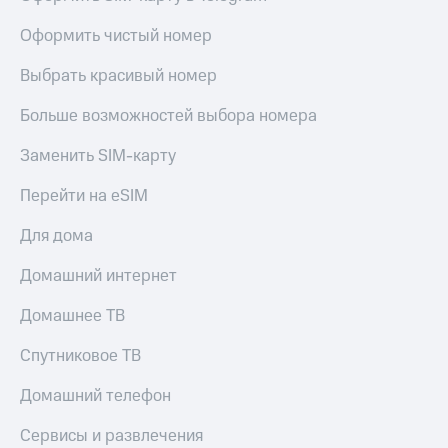
висы и подписки
Сертификаты
МТС
безопасности
Оформить чистый номер
Premium
Всё
Выбрать красивый номер
Подписка
под
на гигабайты
рукой
Больше возможностей выбора номера
интернета,
в Мой МТС
фильмы,
музыка
Заменить SIM-карту
Посмотрите,
и многое
что
другое
Перейти на eSIM
полезного
Семейная
есть
группа
Для дома
в нашем
приложении
Скидка
Домашний интернет
на тарифы,
КИОН
общие
Домашнее ТВ
подписки
КИОН
и услуги,
Спутниковое ТВ
Музыка
доступ
к геолокации
Домашний телефон
КИОН
Кино,
Строки
музыка,
Сервисы и развлечения
книги