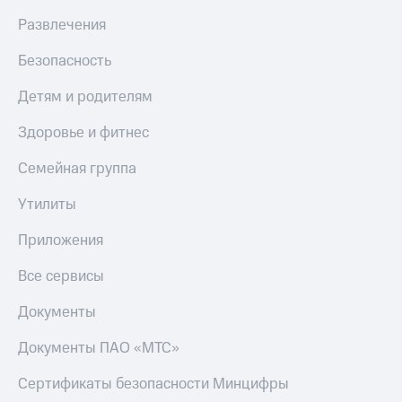
Live
и не
Развлечения
только
Гудок
Безопасность
Безопасность
Мой
МТС
Финансы
Детям и родителям
Все
Детям
Здоровье и фитнес
приложения
и родителям
Семейная группа
Инвестиции
Здоровье
и фитнес
Утилиты
Получайте
доход
Приложения
Приложения
онлайн
от МТС
Страхование
Все сервисы
Акции
Покупка
Документы
полисов
Приложения
онлайн
КИОН
Скидка 30%
Документы ПАО «МТС»
на связь
КИОН
Сертификаты безопасности Минцифры
Музыка
С картой