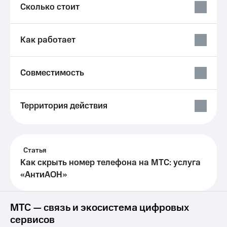
Выбрать
ТВ и телефон
Сколько стоит
красивый
для дома
номер
Услуги
Как работает
Заменить
SIM-
Личный
карту
кабинет
интернета
Совместимость
Перейти
и
на
ТВ
eSIM
Личный
Территория действия
кабинет
Для дома
спутникового
Выберите
ТВ
и подключите
Скачать
ТВ
приложение
Статья
с выгодным
Мой
Как скрыть номер телефона на МТС: услуга
тарифом
МТС
«АнтиАОН»
Акции
Тарифы
Интернет,
ТВ и телефон
Видеонаблюдение
МТС — связь и экосистема цифровых
для дома
для дома
сервисов