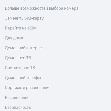
МТС
КИОН
Деньги
Больше возможностей выбора номера
Строки
МТС
Накопления
Заменить SIM-карту
Live
Откладывайте
Перейти на eSIM
Гудок
деньги
и получайте
Мой
Для дома
доход 15%
МТС
Акции
Домашний интернет
Условия
Все
пополнения
приложения
Домашнее ТВ
Финансы
Скидка
Инвестиции
Спутниковое ТВ
30%
на связь
Получайте
Домашний телефон
доход
онлайн
Тарифы
Сервисы и развлечения
Страхование
RED,
РИИЛ
Развлечения
Покупка
и МТС Супер
полисов
дешевле
Безопасность
онлайн
при оплате