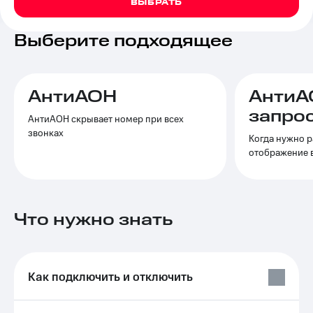
ВЫБРАТЬ
на связь
Выберите подходящее
Роуминг
Тарифы
RED,
Семейная
РИИЛ
группа
и МТС
Супер
АнтиАОН
АнтиА
Заказать
дешевле
запро
SIM-
при
АнтиАОН скрывает номер при всех
карту
оплате
звонках
Когда нужно р
с карты
отображение 
Оформить
МТС
eSIM
Деньги
SIM-
Выберите
карта
и подключите
Что нужно знать
для
ТВ
иностранцев
с выгодным
тарифом
Оформить
чистый
Как подключить и отключить
Тарифы
номер
Интернет,