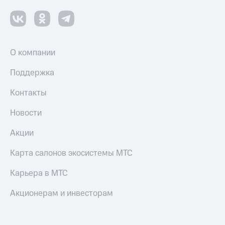
Смартфоны
Наушники
и
колонки
О компании
Умные
часы
Поддержка
и
трекеры
Контакты
Умный
Новости
дом
Акции
Планшеты
Карта салонов экосистемы МТС
Акции
и
Карьера в МТС
скидки
Акционерам и инвесторам
Все
товары