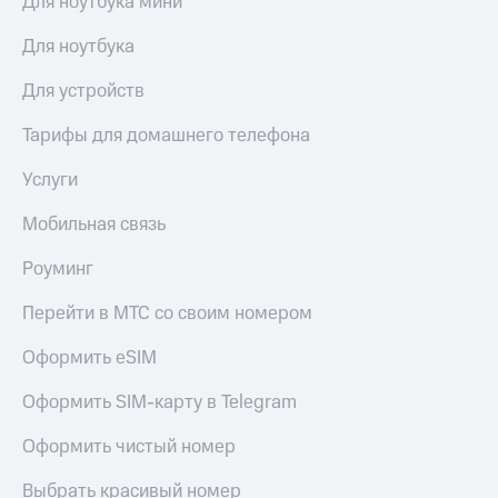
Для ноутбука мини
Live
и не
только
Для ноутбука
Гудок
Безопасность
Для устройств
Мой
МТС
Финансы
Тарифы для домашнего телефона
Все
Детям
приложения
Услуги
и родителям
Инвестиции
Здоровье
Мобильная связь
и фитнес
Получайте
Роуминг
доход
Приложения
онлайн
от МТС
Перейти в МТС со своим номером
Страхование
Акции
Оформить eSIM
Покупка
полисов
Приложения
Оформить SIM-карту в Telegram
онлайн
КИОН
Скидка 30%
Оформить чистый номер
на связь
КИОН
Музыка
Выбрать красивый номер
С картой