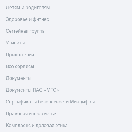
Скидка 30%
с карты
Детям и родителям
на связь
МТС Деньги
Здоровье и фитнес
С картой
Обзоры
МТС
товаров
Деньги
Семейная группа
МТС
Скидки
Накопления
до 40%
Утилиты
на смартфоны
Откладывайте
Приложения
деньги
при
и получайте
Все сервисы
покупке
доход 15%
со связью
Платежи
МТС
Документы
и
переводы
Документы ПАО «МТС»
Пополнить
Сертификаты безопасности Минцифры
номер
МТС
Правовая информация
Настройки
Комплаенс и деловая этика
автоплатежа