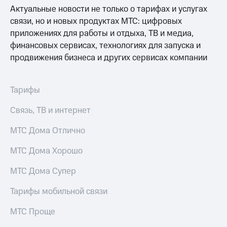
Услуги
Актуальные новости не только о тарифах и услугах
290 ₽/
мес
связи, но и новых продуктах МТС: цифровых
Акции
приложениях для работы и отдыха, ТВ и медиа,
МТС
Домашний
финансовых сервисах, технологиях для запуска и
Premium
интернет
продвижения бизнеса и других сервисах компании
Подписка
Домашнее
на гигабайты
ТВ
интернета,
Тарифы
фильмы,
Спутниковое
музыка
Связь, ТВ и интернет
ТВ
и многое
другое
МТС Дома Отлично
Домашний
Семейная
телефон
группа
МТС Дома Хорошо
Перейти
Скидка
в МТС
МТС Дома Супер
на тарифы,
со своим
общие
номером
Тарифы мобильной связи
подписки
и услуги,
Поддержка
МТС Проще
доступ
к геолокации