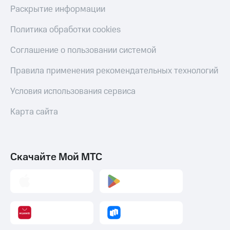
Раскрытие информации
Пополнить
номер
другого
Политика обработки cookies
оператора
Соглашение о пользовании системой
Оплата
интернета
Правила применения рекомендательных технологий
и
ТВ
Условия использования сервиса
Переводы
Карта сайта
с
телефона
на карту
МТС Pay
Скачайте Мой МТС
Оплата
по QR-
коду
за границей
тернет-магазин