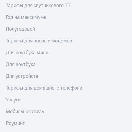
висы и подписки
Сертификаты
Тарифы для спутникового ТВ
МТС
безопасности
Premium
Год на максимуме
Всё
Подписка
под
на гигабайты
Полугодовой
рукой
интернета,
в Мой МТС
фильмы,
Тарифы для часов и модемов
музыка
Посмотрите,
и многое
Для ноутбука мини
что
другое
полезного
Семейная
Для ноутбука
есть
группа
в нашем
Для устройств
приложении
Скидка
на тарифы,
Тарифы для домашнего телефона
КИОН
общие
подписки
Услуги
КИОН
и услуги,
Музыка
доступ
Мобильная связь
к геолокации
КИОН
Кино,
Строки
Роуминг
музыка,
книги