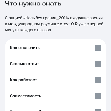
Что нужно знать
на связь
Роуминг
Тарифы
С опцией «Ноль без границ_2011» входящие звонки
RED,
Семейная
РИИЛ
в международном роуминге стоят 0 ₽ уже с первой
группа
и МТС
минуты каждого вызова
Супер
Заказать
дешевле
SIM-
при
карту
оплате
Как отключить
с карты
Оформить
МТС
eSIM
Деньги
Сколько стоит
SIM-
Выберите
карта
и подключите
для
ТВ
Как работает
иностранцев
с выгодным
тарифом
Оформить
Совместимость
чистый
Тарифы
номер
Интернет,