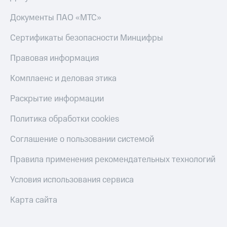
Скидка 30%
с карты
на связь
МТС Деньги
Документы ПАО «МТС»
С картой
Обзоры
Сертификаты безопасности Минцифры
МТС
товаров
Деньги
Правовая информация
МТС
Скидки
Накопления
до 40%
Комплаенс и деловая этика
на смартфоны
Откладывайте
Раскрытие информации
деньги
при
и получайте
покупке
Политика обработки cookies
доход 15%
со связью
Платежи
МТС
Соглашение о пользовании системой
и
переводы
Правила применения рекомендательных технологий
Пополнить
номер
Условия использования сервиса
МТС
Карта сайта
Настройки
автоплатежа