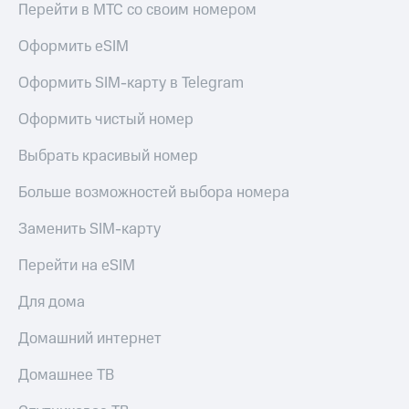
Live
Перейти в МТС со своим номером
и не
только
Гудок
Оформить eSIM
Безопасность
Мой
Оформить SIM-карту в Telegram
МТС
Финансы
Оформить чистый номер
Все
Детям
приложения
и родителям
Выбрать красивый номер
Инвестиции
Здоровье
Больше возможностей выбора номера
и фитнес
Получайте
Заменить SIM-карту
доход
Приложения
онлайн
от МТС
Перейти на eSIM
Страхование
Акции
Покупка
Для дома
полисов
Приложения
онлайн
Домашний интернет
КИОН
Скидка 30%
на связь
Домашнее ТВ
КИОН
Музыка
С картой