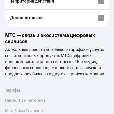
Территория действия
Выбрать
ТВ и телефон
красивый
для дома
номер
Услуги
Дополнительно
Заменить
SIM-
Личный
карту
кабинет
МТС — связь и экосистема цифровых
интернета
Перейти
и
сервисов
на
ТВ
eSIM
Актуальные новости не только о тарифах и услугах
Личный
кабинет
связи, но и новых продуктах МТС: цифровых
Для дома
спутникового
приложениях для работы и отдыха, ТВ и медиа,
Выберите
ТВ
финансовых сервисах, технологиях для запуска и
и подключите
Скачать
ТВ
продвижения бизнеса и других сервисах компании
приложение
с выгодным
Мой
тарифом
МТС
Акции
Тарифы
Тарифы
Интернет,
Связь, ТВ и интернет
ТВ и телефон
Видеонаблюдение
для дома
для дома
МТС Дома Отлично