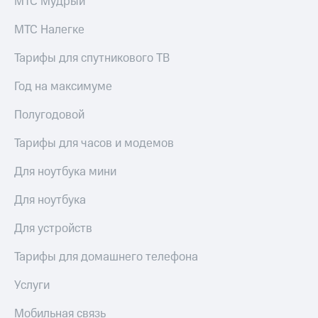
МТС Мудрый
висы и подписки
Сертификаты
МТС
безопасности
Premium
МТС Налегке
Всё
Подписка
Тарифы для спутникового ТВ
под
на гигабайты
рукой
интернета,
Год на максимуме
в Мой МТС
фильмы,
музыка
Полугодовой
Посмотрите,
и многое
что
другое
Тарифы для часов и модемов
полезного
Семейная
есть
группа
Для ноутбука мини
в нашем
приложении
Скидка
Для ноутбука
на тарифы,
КИОН
общие
Для устройств
подписки
КИОН
и услуги,
Музыка
Тарифы для домашнего телефона
доступ
к геолокации
КИОН
Услуги
Кино,
Строки
музыка,
книги
Мобильная связь