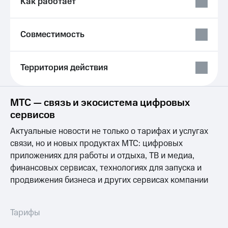
Как работает
Выбрать
ТВ и телефон
красивый
для дома
номер
Услуги
Совместимость
Заменить
SIM-
Личный
карту
кабинет
Территория действия
интернета
Перейти
и
на
ТВ
eSIM
Личный
МТС — связь и экосистема цифровых
кабинет
сервисов
Для дома
спутникового
Выберите
ТВ
Актуальные новости не только о тарифах и услугах
и подключите
Скачать
связи, но и новых продуктах МТС: цифровых
ТВ
приложение
приложениях для работы и отдыха, ТВ и медиа,
с выгодным
Мой
тарифом
МТС
финансовых сервисах, технологиях для запуска и
Акции
продвижения бизнеса и других сервисах компании
Тарифы
Интернет,
ТВ и телефон
Видеонаблюдение
Тарифы
для дома
для дома