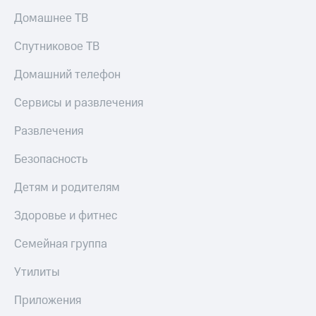
МТС
КИОН
Домашнее ТВ
Деньги
Строки
МТС
Спутниковое ТВ
Накопления
Live
Домашний телефон
Откладывайте
Гудок
деньги
Сервисы и развлечения
и получайте
Мой
доход 15%
МТС
Акции
Развлечения
Условия
Все
пополнения
Безопасность
приложения
Финансы
Скидка
Детям и родителям
Инвестиции
30%
на связь
Здоровье и фитнес
Получайте
доход
онлайн
Тарифы
Семейная группа
Страхование
RED,
РИИЛ
Утилиты
Покупка
и МТС Супер
полисов
дешевле
Приложения
онлайн
при оплате