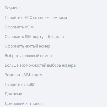
Live
и не
только
Роуминг
Гудок
Безопасность
Перейти в МТС со своим номером
Мой
МТС
Финансы
Оформить eSIM
Все
Детям
Оформить SIM-карту в Telegram
приложения
и родителям
Оформить чистый номер
Инвестиции
Здоровье
и фитнес
Выбрать красивый номер
Получайте
доход
Приложения
онлайн
Больше возможностей выбора номера
от МТС
Страхование
Заменить SIM-карту
Акции
Покупка
полисов
Перейти на eSIM
Приложения
онлайн
КИОН
Скидка 30%
Для дома
на связь
КИОН
Музыка
Домашний интернет
С картой