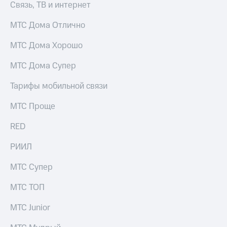
Связь, ТВ и интернет
Услуги
290 ₽/
мес
МТС Дома Отлично
Акции
МТС
Домашний
МТС Дома Хорошо
Premium
интернет
МТС Дома Супер
Подписка
Домашнее
на гигабайты
ТВ
Тарифы мобильной связи
интернета,
фильмы,
Спутниковое
музыка
МТС Проще
ТВ
и многое
другое
RED
Домашний
Семейная
телефон
группа
РИИЛ
Перейти
Скидка
МТС Супер
в МТС
на тарифы,
со своим
общие
МТС ТОП
номером
подписки
и услуги,
МТС Junior
Поддержка
доступ
к геолокации