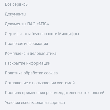
Скидка 30%
с карты
Все сервисы
на связь
МТС Деньги
Документы
С картой
Обзоры
МТС
товаров
Документы ПАО «МТС»
Деньги
МТС
Скидки
Сертификаты безопасности Минцифры
Накопления
до 40%
на смартфоны
Правовая информация
Откладывайте
деньги
при
Комплаенс и деловая этика
и получайте
покупке
доход 15%
со связью
Платежи
Раскрытие информации
МТС
и
переводы
Политика обработки cookies
Пополнить
Соглашение о пользовании системой
номер
МТС
Правила применения рекомендательных технологий
Настройки
Условия использования сервиса
автоплатежа