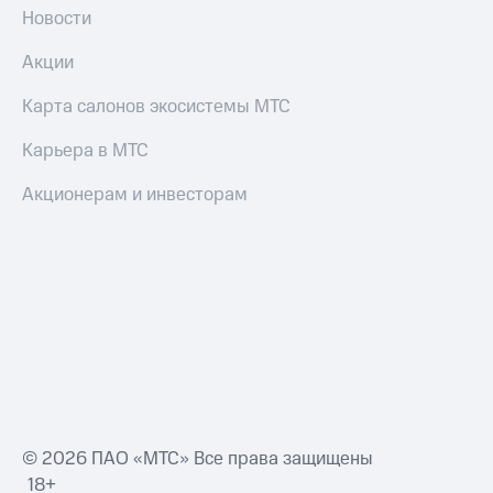
Смартфоны
Новости
Наушники
Акции
и
колонки
Карта салонов экосистемы МТС
Умные
Карьера в МТС
часы
и
Акционерам и инвесторам
трекеры
Умный
дом
Планшеты
Акции
и
скидки
Все
товары
© 2026 ПАО «МТС» Все права защищены
18+