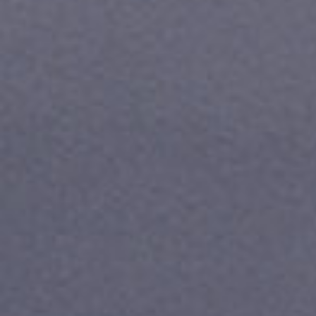
Тарифы RED, РИИЛ и МТС Супер дешев
Обзоры товаров
Скидки до 40%
на смартфоны
при покупке со связью МТС