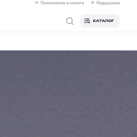
Пополнение и оплата
Поддержка
Скидка 30% на связь
Личные кабинеты
КАТАЛОГ
Мобильная связь
IM-карта для иностранцев
M
Для дома
ерейти в МТС со своим
ой МТС
Сервисы и подписки
фитнес
Приложения от МТС