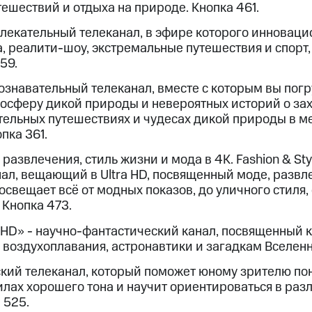
ые часы и трекеры
Умный дом
Планшеты
Акции и 
ешествий и отдыха на природе. Кнопка 461.
ход 15%
влекательный телеканал, в эфире которого инноваци
, реалити-шоу, экстремальные путешествия и спорт
59.
ознавательный телеканал, вместе с которым вы погр
осферу дикой природы и невероятных историй о з
ле при оплате с карты МТС Деньги
тельных путешествиях и чудесах дикой природы в 
пка 361.
- развлечения, стиль жизни и мода в 4K. Fashion & St
ал, вещающий в Ultra HD, посвященный моде, развл
освещает всё от модных показов, до уличного стиля, 
 Кнопка 473.
 HD» - научно-фантастический канал, посвященный к
 воздухоплавания, астронавтики и загадкам Вселенно
ский телеканал, который поможет юному зрителю поня
илах хорошего тона и научит ориентироваться в ра
 525.