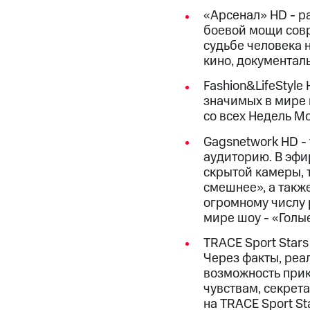
«Арсенал» HD - р
боевой мощи совр
судьбе человека 
кино, документал
Fashion&LifeStyle
значимых в мире 
со всех Недель Мо
Gagsnetwork HD -
аудиторию. В эфи
скрытой камеры, 
смешнее», а такж
огромному числу 
мире шоу - «Голы
TRACE Sport Star
Через факты, реал
возможность прик
чувствам, секрет
на TRACE Sport Sta