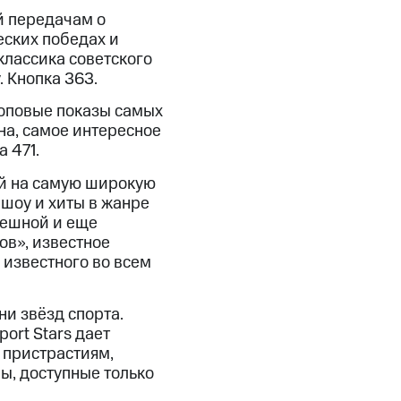
й передачам о
ских победах и
классика советского
 Кнопка 363.
 топовые показы самых
на, самое интересное
 471.
ый на самую широкую
шоу и хиты в жанре
мешной и еще
ов», известное
 известного во всем
ни звёзд спорта.
ort Stars дает
 пристрастиям,
ы, доступные только