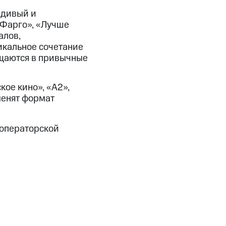
вдивый и
«Фарго», «Лучше
алов,
никальное сочетание
мещаются в привычные
кое кино», «А2»,
енят формат
 операторской