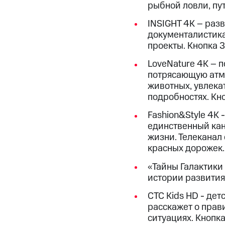
Смартфоны
Наушники и колонки
Умн
рыбной ловли, пут
МТС Накопления
Откладывайте деньги и получайте до
INSIGHT 4K – раз
документалистика
Акции
Условия пополнения
проекты. Кнопка 3
Скидка 30% на связь
LoveNature 4K – п
потрясающую атм
Тарифы RED, РИИЛ и МТС Супер дешев
животных, увлека
подробностях. Кно
Обзоры товаров
Fashion&Style 4K 
Скидки до 40%
единственный кан
жизни. Телеканал 
на смартфоны
красных дорожек.
при покупке со связью МТС
«Тайны Галактики
истории развития
СТС Kids HD - дет
расскажет о прав
ситуациях. Кнопка