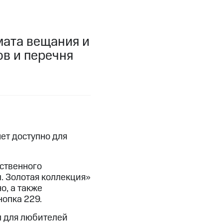
фитнес
Приложения от МТС
мата вещания и
Приложения
ов и перечня
Финансы
ет доступно для
ественного
. Золотая коллекция»
о, а также
угого оператора
Оплата
опка 229.
л для любителей
Интернет-магазин