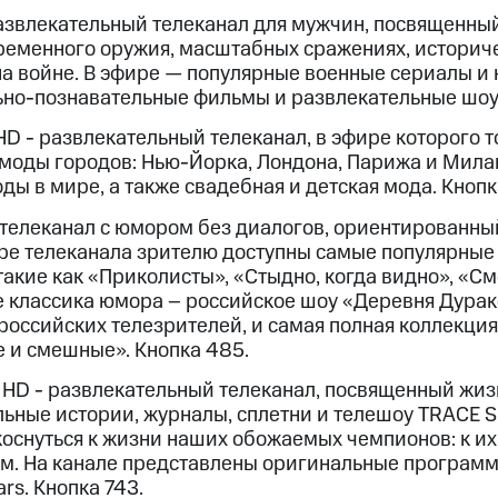
азвлекательный телеканал для мужчин, посвященны
еменного оружия, масштабных сражениях, историче
на войне. В эфире — популярные военные сериалы и 
ьно-познавательные фильмы и развлекательные шоу.
 HD - развлекательный телеканал, в эфире которого
моды городов: Нью-Йорка, Лондона, Парижа и Мила
ды в мире, а также свадебная и детская мода. Кнопка
 телеканал с юмором без диалогов, ориентированн
ре телеканала зрителю доступны самые популярные 
такие как «Приколисты», «Стыдно, когда видно», «С
е классика юмора – российское шоу «Деревня Дурак
российских телезрителей, и самая полная коллекция
е и смешные». Кнопка 485.
s HD - развлекательный телеканал, посвященный жиз
ьные истории, журналы, сплетни и телешоу TRACE Sp
оснуться к жизни наших обожаемых чемпионов: к их
ам. На канале представлены оригинальные программ
rs. Кнопка 743.