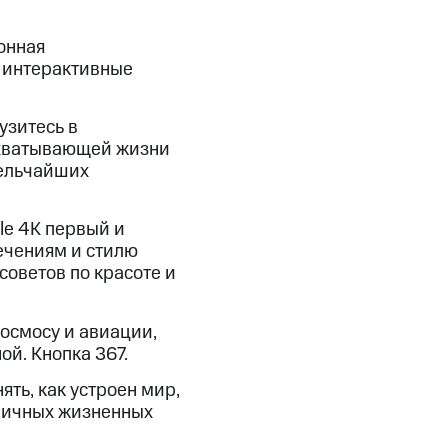
скидки
Все товары
онная
, интерактивные
узитесь в
ахватывающей жизни
мельчайших
yle 4K первый и
ечениям и стилю
советов по красоте и
осмосу и авиации,
й. Кнопка 367.
ть, как устроен мир,
зличных жизненных