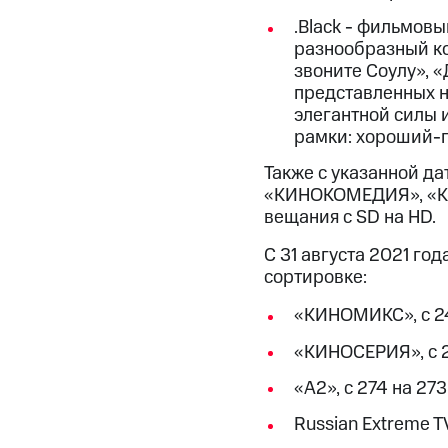
.Black - фильмов
разнообразный ко
звоните Соулу», «
представленных на
элегантной силы и
рамки: хороший-п
Также с указанной дат
«КИНОКОМЕДИЯ», «КИ
вещания с SD на HD.
С 31 августа 2021 го
сортировке:
«КИНОМИКС», с 24
«КИНОСЕРИЯ», с 2
«А2», с 274 на 273
Russian Extreme TV,