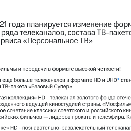
услуги, доступ к геолокации
пасность
Финансы
Детям и родителям
Здоровье и 
ильмы, музыка и многое другое
021 года планируется изменение фор
ряда телеканалов, состава ТВ-пакет
услуги, доступ к геолокации
ive
Гудок
Мой МТС
Все приложения
ервиса «Персональное ТВ»
 в нашем приложении
льмы и передачи в формате высокой четкости!
да еще больше телеканалов в формате HD и UHD
*
стан
ive
Гудок
Мой МТС
Все приложения
Инвестиции
 ТВ-пакета «Базовый Супер»:
ая коллекция» HD - телеканал золотого фонда отеч
ход 15%
озданного ведущей киностудией страны. «Мосфильм
е сочетание классики советского и российского кин
ер МТС
Настройки автоплатежа
Пополнить номер др
ийских фильмов — лидеров проката и телеэфира. Кн
 на карту
МТС Pay
Оплата по QR-коду за границей
ке» HD - познавательно-развлекательный телекана