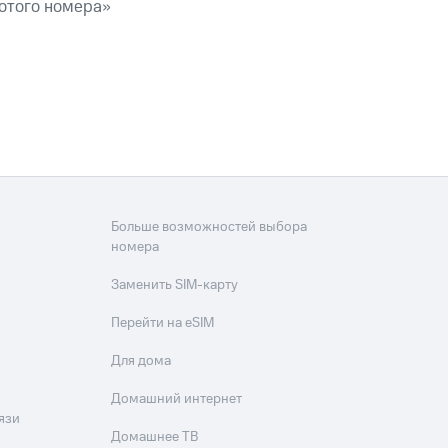
скидки
Все товары
лотого номера»
Больше возможностей выбора
номера
Заменить SIM-карту
Перейти на eSIM
Для дома
Домашний интернет
язи
Домашнее ТВ