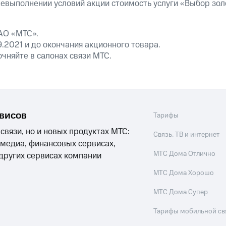
ые часы и трекеры
Умный дом
Планшеты
Акции и 
невыполнении условий акции стоимость услуги «Выбор зо
ход 15%
АО «МТС».
9.2021 и до окончания акционного товара.
чняйте в салонах связи МТС.
ле при оплате с карты МТС Деньги
рвисов
Тарифы
 связи, но и новых продуктах МТС:
Связь, ТВ и интернет
 медиа, финансовых сервисах,
МТС Дома Отлично
 других сервисах компании
МТС Дома Хорошо
МТС Дома Супер
Тарифы мобильной св