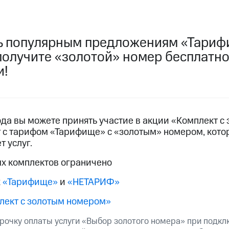
услуги, доступ к геолокации
пасность
Финансы
Детям и родителям
Здоровье и 
ильмы, музыка и многое другое
ь популярным предложениям «Тариф
олучите «золотой» номер бесплатно,
услуги, доступ к геолокации
ive
Гудок
Мой МТС
Все приложения
и!
 в нашем приложении
ода вы можете принять участие в акции «Комплект с
 с тарифом «Тарифище» с «золотым» номером, кото
ive
Гудок
Мой МТС
Все приложения
Инвестиции
 услуг.
х комплектов ограничено
ход 15%
х
«Тарифище»
и
«НЕТАРИФ»
ер МТС
Настройки автоплатежа
Пополнить номер др
лект с золотым номером»
 на карту
МТС Pay
Оплата по QR-коду за границей
срочку оплаты услуги «Выбор золотого номера» при подк