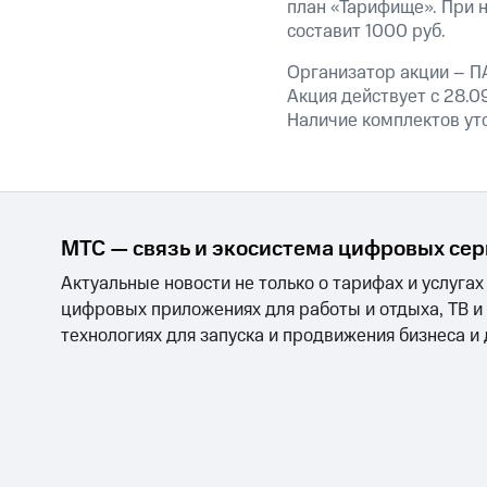
Смартфоны
Наушники и колонки
Умн
план «Тарифище». При 
МТС Накопления
составит 1000 руб.
Откладывайте деньги и получайте до
Организатор акции – П
Акции
Условия пополнения
Акция действует с 28.0
Наличие комплектов уто
Скидка 30% на связь
Тарифы RED, РИИЛ и МТС Супер дешев
Обзоры товаров
МТС — связь и экосистема цифровых се
Скидки до 40%
Актуальные новости не только о тарифах и услугах
на смартфоны
цифровых приложениях для работы и отдыха, ТВ и
технологиях для запуска и продвижения бизнеса и
при покупке со связью МТС