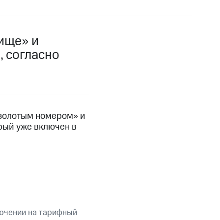
фитнес
Приложения от МТС
ище» и
Приложения
 согласно
Финансы
 золотым номером» и
рый уже включен в
угого оператора
Оплата
лючении на тарифный
Интернет-магазин