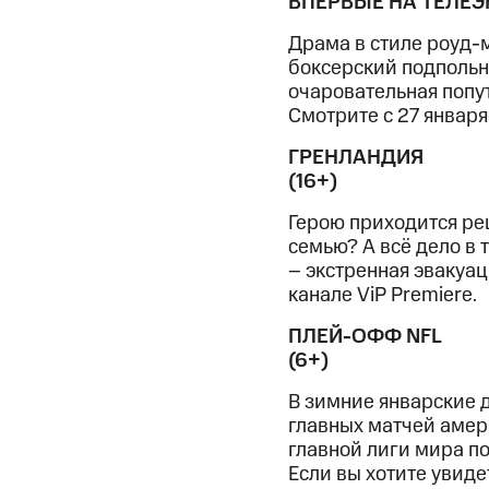
ВПЕРВЫЕ НА ТЕЛЕЭ
Драма в стиле роуд-м
боксерский подпольн
очаровательная попут
Смотрите с 27 января 
ГРЕНЛАНДИЯ
(16+)
Герою приходится реш
семью? А всё дело в 
– экстренная эвакуац
канале ViP Premiere.
ПЛЕЙ-ОФФ NFL
(6+)
В зимние январские д
главных матчей амери
главной лиги мира по
Если вы хотите увиде