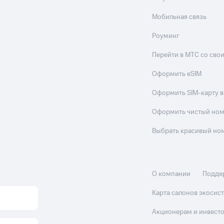
Мобильная связь
Роуминг
Перейти в МТС со св
Оформить eSIM
Оформить SIM-карту в
Оформить чистый но
Выбрать красивый но
О компании
Подде
Карта салонов экоси
Акционерам и инвест