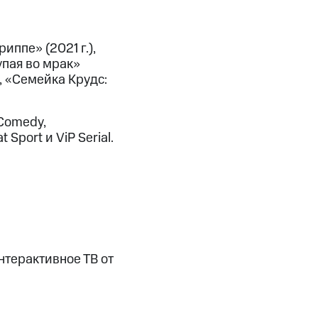
иппе» (2021 г.),
тупая во мрак»
, «Семейка Крудс:
 Comedy,
 Sport и ViP Serial.
нтерактивное ТВ от