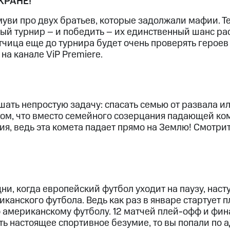
КРАНЕ!
уви про двух братьев, которые задолжали мафии. Т
ый турнир – и победить – их единственный шанс рас
чица еще до турнира будет очень проверять героев 
на канале ViP Premiere.
ать непростую задачу: спасать семью от развала ил
том, что вместо семейного созерцания падающей ком
ия, ведь эта комета падает прямо на Землю! Смотрит
ни, когда европейский футбол уходит на паузу, наст
канского футбола. Ведь как раз в январе стартует 
 американскому футболу. 12 матчей плей-офф и фина
ть настоящее спортивное безумие, то вы попали по а