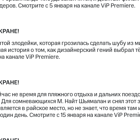
ые часы и трекеры
Умный дом
Планшеты
Акции и 
еров. Смотрите с 5 января на канале ViP Premiere.
ход 15%
КРАНЕ!
той злодейки, которая грозилась сделать шубу из 
я история о том, как дизайнерский гений выбрал т
ле при оплате с карты МТС Деньги
а канале ViP Premiere.
КРАНЕ!
йчас не время для пляжного отдыха и дальних поезд
 Для сомневающихся М. Найт Шьямалан и снял этот
вляется в райское место, но не знает, что время там
один день. Смотрите с 15 января на канале ViP Premi