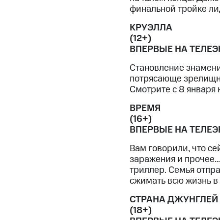
Смартфоны
Наушники и колонки
Умн
МТС Накопления
финальной тройке лид
Откладывайте деньги и получайте до
КРУЭЛЛА
Акции
Условия пополнения
(12+)
ВПЕРВЫЕ НА ТЕЛЕЭ
Скидка 30% на связь
Становление знамени
потрясающе зрелищна
Тарифы RED, РИИЛ и МТС Супер дешев
Смотрите с 8 января н
Обзоры товаров
ВРЕМЯ
(16+)
Скидки до 40%
ВПЕРВЫЕ НА ТЕЛЕЭ
на смартфоны
Вам говорили, что се
при покупке со связью МТС
заражения и прочее…
триллер. Семья отпра
сжимать всю жизнь в 
СТРАНА ДЖУНГЛЕЙ
(18+)