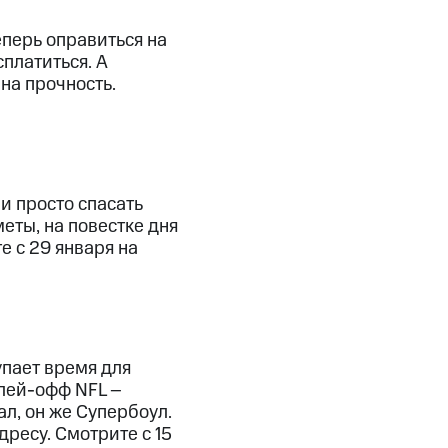
еперь оправиться на
платиться. А
на прочность.
и просто спасать
еты, на повестке дня
е с 29 января на
упает время для
плей-офф NFL –
л, он же Супербоул.
дресу. Смотрите c 15