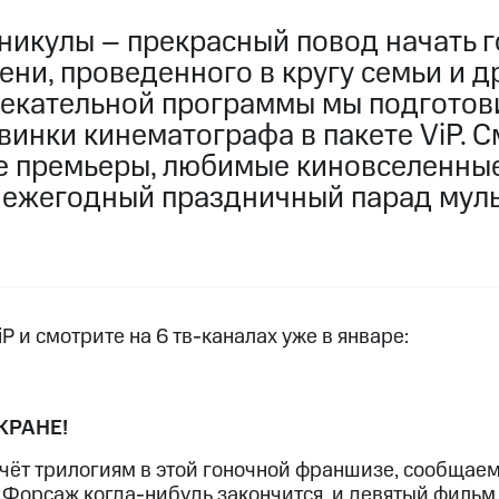
услуги, доступ к геолокации
икулы – прекрасный повод начать го
пасность
Финансы
Детям и родителям
Здоровье и 
ильмы, музыка и многое другое
ени, проведенного в кругу семьи и д
лекательной программы мы подготов
услуги, доступ к геолокации
ive
Гудок
Мой МТС
Все приложения
инки кинематографа в пакете ViP. С
е премьеры, любимые киновселенные
ежегодный праздничный парад мул
 в нашем приложении
ive
Гудок
Мой МТС
Все приложения
Инвестиции
P и смотрите на 6 тв-каналах уже в январе:
ход 15%
КРАНЕ!
ер МТС
Настройки автоплатежа
Пополнить номер др
 на карту
МТС Pay
Оплата по QR-коду за границей
 счёт трилогиям в этой гоночной франшизе, сообщаем
 Форсаж когда-нибудь закончится, и девятый фильм