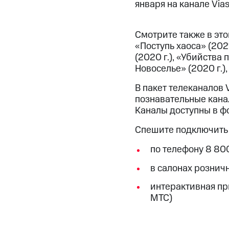
января на канале Vias
Смотрите также в этом
«Поступь хаоса» (2021
(2020 г.),
«Убийства по
Новоселье» (2020 г.),
В пакет телеканалов V
познавательные каналы 
Каналы доступны в ф
Спешите подключить 
по телефону 8 80
в салонах рознич
интерактивная при
МТС)