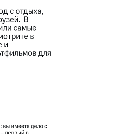
д с отдыха,
фитнес
Приложения от МТС
рузей. В
или самые
Приложения
мотрите в
Финансы
 и
ьтфильмов для
угого оператора
Оплата
: вы имеете дело с
Интернет-магазин
 – первый в