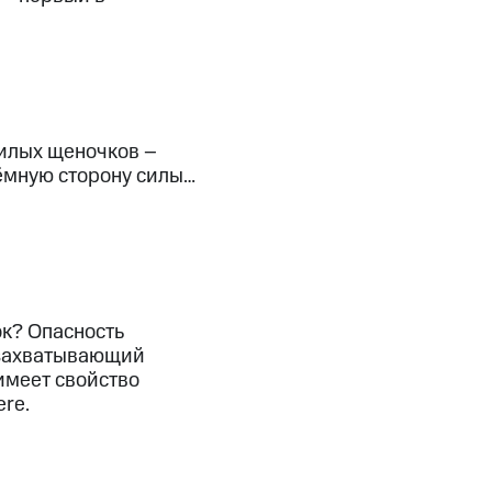
скидки
Все товары
милых щеночков –
ёмную сторону силы…
ок? Опасность
 захватывающий
 имеет свойство
ere.