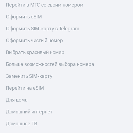
Перейти в МТС со своим номером
КИОН
Скидка 30%
Музыка
на связь
Оформить eSIM
КИОН
С картой
Оформить SIM-карту в Telegram
Строки
МТС
Деньги
Оформить чистый номер
Live
МТС
Выбрать красивый номер
Гудок
Накопления
Больше возможностей выбора номера
Мой
Откладывайте
МТС
деньги
Заменить SIM-карту
и получайте
Все
доход 15%
приложения
Перейти на eSIM
Акции
Финансы
Инвестиции
Условия
Для дома
пополнения
Получайте
Домашний интернет
доход
Скидка
онлайн
30%
Домашнее ТВ
на связь
Страхование