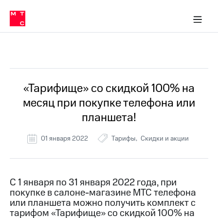
Перенести
ка 30% на связь
обильная связь
Сервисы и подписки
Интернет-магазин
Для дома
Скидка 30% на связь
Личные кабинеты
Финансы
Приложения
номер
ичные кабинеты
в МТС
Мобильная
связь
Все Новости
Тарифы
Интернет
и
ТВ
Услуги
«Тарифище» со скидкой 100% на
Спутниковое
месяц при покупке телефона или
ТВ
Роуминг
планшета!
МТС
Деньги
01 января 2022
Тарифы
Скидки и акции
Личный
кабинет
Мобильная связь
Скачать
Перенести
приложение
номер
Мой
в МТС
С 1 января по 31 января 2022 года, при
МТС
покупке в салоне-магазине МТС телефона
Акции
Тарифы
или планшета можно получить комплект с
тарифом «Тарифище» со скидкой 100% на
Скидка 30%
Услуги