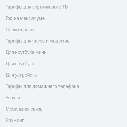
КИОН
Кино,
Тарифы для спутникового ТВ
Строки
музыка,
книги
Год на максимуме
Live
и не
только
Полугодовой
Гудок
Безопасность
Тарифы для часов и модемов
Мой
МТС
Финансы
Для ноутбука мини
Все
Детям
приложения
Для ноутбука
и родителям
Инвестиции
Для устройств
Здоровье
и фитнес
Получайте
Тарифы для домашнего телефона
доход
Приложения
онлайн
от МТС
Услуги
Страхование
Акции
Мобильная связь
Покупка
Приложения
Роуминг
полисов
КИОН
онлайн