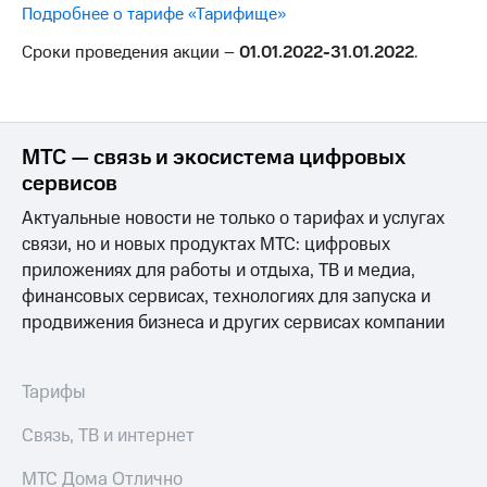
для дома
Подробнее о тарифе «Тарифище»
Услуги
Сроки проведения акции –
01.01.2022-31.01.2022
.
290 ₽/
мес
Акции
МТС
Домашний
Premium
интернет
МТС — связь и экосистема цифровых
Подписка
сервисов
Домашнее
на гигабайты
ТВ
Актуальные новости не только о тарифах и услугах
интернета,
фильмы,
связи, но и новых продуктах МТС: цифровых
Спутниковое
музыка
приложениях для работы и отдыха, ТВ и медиа,
ТВ
и многое
финансовых сервисах, технологиях для запуска и
другое
Домашний
продвижения бизнеса и других сервисах компании
телефон
Семейная
группа
Перейти
Тарифы
в МТС
Скидка
со своим
на тарифы,
Связь, ТВ и интернет
номером
общие
подписки
МТС Дома Отлично
Поддержка
и услуги,