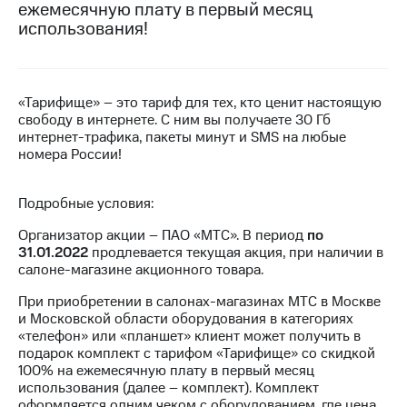
ежемесячную плату в первый месяц
на связь
использования!
Роуминг
Тарифы
RED,
Семейная
РИИЛ
группа
и МТС
«Тарифище» – это тариф для тех, кто ценит настоящую
Супер
свободу в интернете. С ним вы получаете 30 Гб
Заказать
дешевле
интернет-трафика, пакеты минут и SMS на любые
SIM-
при
номера России!
карту
оплате
с карты
Оформить
Подробные условия:
МТС
eSIM
Деньги
Организатор акции – ПАО «МТС». В период
по
31.01.2022
продлевается текущая акция, при наличии в
SIM-
Выберите
салоне-магазине акционного товара.
карта
и подключите
для
ТВ
При приобретении в салонах-магазинах МТС в Москве
иностранцев
с выгодным
и Московской области оборудования в категориях
тарифом
«телефон» или «планшет» клиент может получить в
Оформить
подарок комплект с тарифом «Тарифище» со скидкой
чистый
100% на ежемесячную плату в первый месяц
Тарифы
номер
использования (далее – комплект). Комплект
оформляется одним чеком с оборудованием, где цена