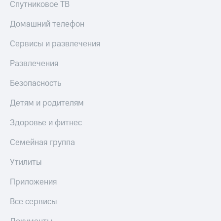
Спутниковое ТВ
Тарифы
Покупка
RED,
Домашний телефон
полисов
РИИЛ
онлайн
и МТС Супер
Сервисы и развлечения
дешевле
Скидка 30%
при оплате
на связь
Развлечения
с карты
МТС Деньги
С картой
Безопасность
МТС
Обзоры
Деньги
Детям и родителям
товаров
МТС
Здоровье и фитнес
Скидки
Накопления
до 40%
Семейная группа
Откладывайте
на смартфоны
деньги
Утилиты
и получайте
при
доход 15%
покупке
Приложения
со связью
Платежи
МТС
и
Все сервисы
переводы