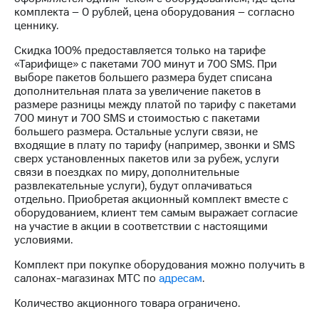
Интернет,
Выбрать
комплекта – 0 рублей, цена оборудования – согласно
ТВ и телефон
красивый
ценнику.
для дома
номер
Скидка 100% предоставляется только на тарифе
Заменить
«Тарифище» с пакетами 700 минут и 700 SMS. При
Услуги
SIM-
выборе пакетов большего размера будет списана
карту
дополнительная плата за увеличение пакетов в
Личный
размере разницы между платой по тарифу с пакетами
кабинет
Перейти
700 минут и 700 SMS и стоимостью с пакетами
интернета
на
большего размера. Остальные услуги связи, не
и
eSIM
входящие в плату по тарифу (например, звонки и SMS
ТВ
сверх установленных пакетов или за рубеж, услуги
Личный
Для дома
связи в поездках по миру, дополнительные
кабинет
Выберите
развлекательные услуги), будут оплачиваться
спутникового
и подключите
отдельно. Приобретая акционный комплект вместе с
ТВ
ТВ
оборудованием, клиент тем самым выражает согласие
Скачать
с выгодным
на участие в акции в соответствии с настоящими
приложение
тарифом
условиями.
Мой
МТС
Комплект при покупке оборудования можно получить в
Акции
Тарифы
салонах-магазинах МТС по
адресам
.
Интернет,
ТВ и телефон
Количество акционного товара ограничено.
Видеонаблюдение
для дома