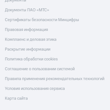
Документы
Пополнить
номер
Документы ПАО «МТС»
МТС
Сертификаты безопасности Минцифры
Настройки
автоплатежа
Правовая информация
Пополнить
Комплаенс и деловая этика
номер
другого
Раскрытие информации
оператора
Политика обработки cookies
Оплата
интернета
и
Соглашение о пользовании системой
ТВ
Правила применения рекомендательных технологий
Переводы
с
Условия использования сервиса
телефона
на карту
Карта сайта
МТС Pay