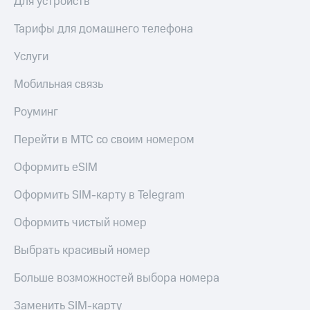
Для устройств
КИОН
Кино,
Строки
музыка,
Тарифы для домашнего телефона
книги
Live
и не
Услуги
только
Гудок
Мобильная связь
Безопасность
Мой
Роуминг
МТС
Финансы
Перейти в МТС со своим номером
Все
Детям
приложения
и родителям
Оформить eSIM
Инвестиции
Здоровье
Оформить SIM-карту в Telegram
и фитнес
Получайте
доход
Оформить чистый номер
Приложения
онлайн
от МТС
Выбрать красивый номер
Страхование
Акции
Больше возможностей выбора номера
Покупка
Приложения
полисов
КИОН
Заменить SIM-карту
онлайн