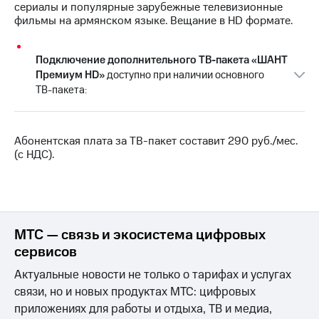
Интернет,
Выбрать
сериалы и популярные зарубежные телевизионные
ТВ и телефон
красивый
фильмы на армянском языке. Вещание в HD формате.
для дома
номер
Заменить
Подключение дополнительного
ТВ-пакета
«ШАНТ
Услуги
SIM-
Премиум HD»
доступно при наличии основного
карту
ТВ-пакета
:
Личный
кабинет
Перейти
интернета
на
и
eSIM
Абонентская плата за
ТВ-пакет
составит 290 руб./мес.
ТВ
(с НДС).
Личный
Для дома
кабинет
Выберите
спутникового
и подключите
ТВ
ТВ
Скачать
с выгодным
приложение
МТС — связь и экосистема цифровых
тарифом
Мой
сервисов
МТС
Акции
Тарифы
Актуальные новости не только о тарифах и услугах
Интернет,
связи, но и новых продуктах МТС: цифровых
ТВ и телефон
приложениях для работы и отдыха, ТВ и медиа,
Видеонаблюдение
для дома