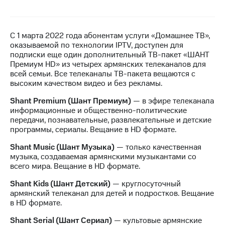
на связь
Роуминг
Тарифы
С 1 марта 2022 года абонентам услуги «Домашнее ТВ»,
RED,
оказываемой по технологии IPTV, доступен для
Семейная
РИИЛ
подписки еще один дополнительный
ТВ-пакет
«ШАНТ
группа
и МТС
Премиум HD» из четырех армянских телеканалов для
Супер
всей семьи. Все телеканалы
ТВ-пакета
вещаются c
Заказать
дешевле
высоким качеством видео и без рекламы.
SIM-
при
карту
оплате
Shant Premium (Шант Премиум)
— в эфире телеканала
с карты
информационные и общественно-политические
Оформить
МТС
передачи, познавательные, развлекательные и детские
eSIM
Деньги
программы, сериалы. Вещание в HD формате.
SIM-
Выберите
Shant Music (Шант Музыка)
— только качественная
карта
и подключите
музыка, создаваемая армянскими музыкантами со
для
ТВ
всего мира. Вещание в HD формате.
иностранцев
с выгодным
тарифом
Shant Kids (Шант Детский)
— круглосуточный
Оформить
армянский телеканал для детей и подростков. Вещание
чистый
в HD формате.
Тарифы
номер
Shant Serial (Шант Сериал)
— культовые армянские