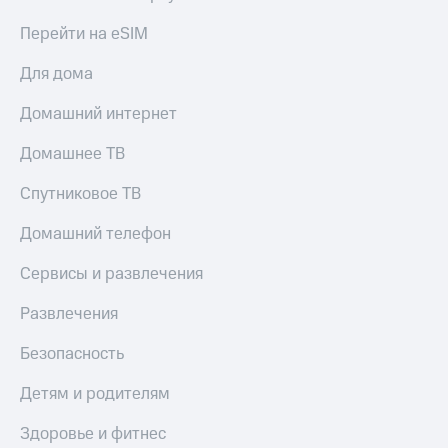
КИОН
Перейти на eSIM
Скидка 30%
Музыка
на связь
Для дома
КИОН
С картой
Строки
МТС
Домашний интернет
Деньги
Live
Домашнее ТВ
МТС
Гудок
Накопления
Спутниковое ТВ
Мой
Откладывайте
Домашний телефон
МТС
деньги
и получайте
Сервисы и развлечения
Все
доход 15%
приложения
Акции
Развлечения
Финансы
Инвестиции
Условия
пополнения
Безопасность
Получайте
доход
Скидка
Детям и родителям
онлайн
30%
на связь
Здоровье и фитнес
Страхование