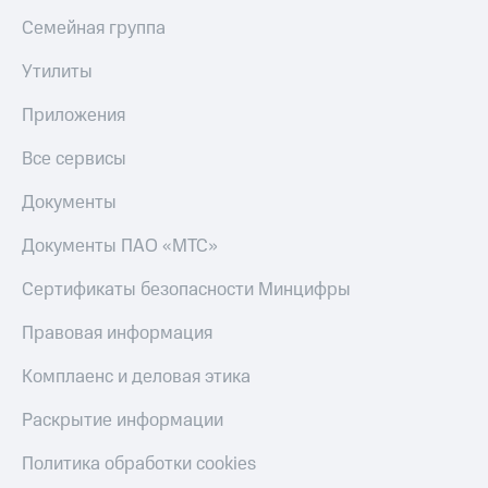
Тарифы
Семейная группа
Покупка
RED,
полисов
РИИЛ
Утилиты
онлайн
и МТС Супер
дешевле
Приложения
Скидка 30%
при оплате
на связь
с карты
Все сервисы
МТС Деньги
С картой
МТС
Документы
Обзоры
Деньги
товаров
Документы ПАО «МТС»
МТС
Скидки
Накопления
Сертификаты безопасности Минцифры
до 40%
Откладывайте
на смартфоны
Правовая информация
деньги
и получайте
при
Комплаенс и деловая этика
доход 15%
покупке
со связью
Платежи
Раскрытие информации
МТС
и
переводы
Политика обработки cookies