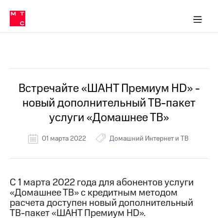
Перенести
ка 30% на связь
обильная связь
Сервисы и подписки
Интернет-магазин
Для дома
Скидка 30% на связь
Личные кабинеты
Финансы
Приложения
номер
ичные кабинеты
в МТС
Мобильная
связь
Все Новости
Тарифы
Интернет
и
ТВ
Услуги
Встречайте «ШАНТ Премиум HD» -
Спутниковое
новый дополнительный ТВ-пакет
ТВ
Роуминг
услуги «Домашнее ТВ»
МТС
Деньги
01 марта 2022
Домашний Интернет и ТВ
Личный
кабинет
Мобильная связь
Скачать
Перенести
приложение
номер
Мой
в МТС
С 1 марта 2022 года для абонентов услуги
МТС
«Домашнее ТВ» с кредитным методом
Акции
Тарифы
расчета доступен новый дополнительный
ТВ-пакет
«ШАНТ Премиум HD».
Скидка 30%
Услуги