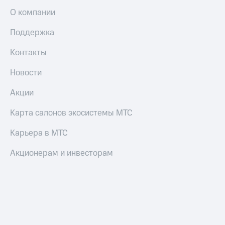
Оплата
О компании
по QR-
коду
Поддержка
за границей
Контакты
тернет-магазин
Смартфоны
Новости
Наушники
Акции
и
колонки
Карта салонов экосистемы МТС
Умные
Карьера в МТС
часы
и
Акционерам и инвесторам
трекеры
Умный
дом
Планшеты
Акции