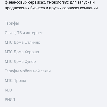
финансовых сервисах, технологиях для запуска и
для дома
продвижения бизнеса и других сервисах компании
Услуги
290 ₽/
мес
Акции
Тарифы
МТС
Домашний
Premium
Связь, ТВ и интернет
интернет
Подписка
МТС Дома Отлично
Домашнее
на гигабайты
ТВ
интернета,
МТС Дома Хорошо
фильмы,
Спутниковое
музыка
ТВ
МТС Дома Супер
и многое
другое
Домашний
Тарифы мобильной связи
телефон
Семейная
группа
МТС Проще
Перейти
в МТС
Скидка
RED
со своим
на тарифы,
номером
общие
РИИЛ
подписки
Поддержка
и услуги,