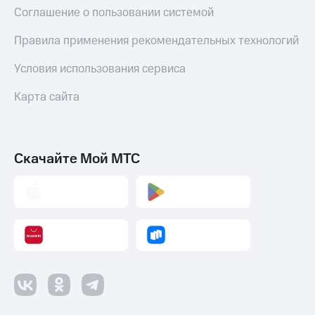
Пополнить
Соглашение о пользовании системой
номер
МТС
Правила применения рекомендательных технологий
Настройки
Условия использования сервиса
автоплатежа
Карта сайта
Пополнить
номер
другого
оператора
Скачайте Мой МТС
Оплата
интернета
и
ТВ
Переводы
с
телефона
на карту
МТС Pay