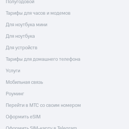
Полугодовой
КИОН
Кино,
Строки
музыка,
Тарифы для часов и модемов
книги
Live
и не
Для ноутбука мини
только
Гудок
Для ноутбука
Безопасность
Мой
МТС
Для устройств
Финансы
Все
Тарифы для домашнего телефона
Детям
приложения
и родителям
Услуги
Инвестиции
Здоровье
и фитнес
Мобильная связь
Получайте
доход
Приложения
Роуминг
онлайн
от МТС
Перейти в МТС со своим номером
Страхование
Акции
Оформить eSIM
Покупка
Приложения
полисов
КИОН
Оформить SIM-карту в Telegram
онлайн