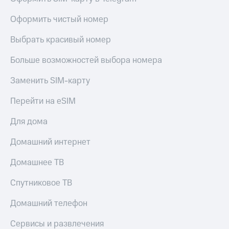
КИОН
Скидка 30%
Оформить чистый номер
Музыка
на связь
Выбрать красивый номер
КИОН
С картой
Строки
МТС
Больше возможностей выбора номера
Деньги
Live
Заменить SIM-карту
МТС
Гудок
Накопления
Перейти на eSIM
Мой
Откладывайте
МТС
Для дома
деньги
и получайте
Все
Домашний интернет
доход 15%
приложения
Акции
Финансы
Домашнее ТВ
Инвестиции
Условия
пополнения
Спутниковое ТВ
Получайте
доход
Скидка
Домашний телефон
онлайн
30%
на связь
Сервисы и развлечения
Страхование