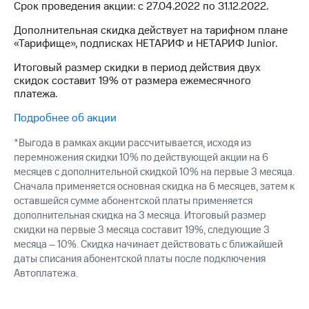
Интернет,
Выбрать
Срок проведения акции: с 27.04.2022 по 31.12.2022.
ТВ и телефон
красивый
для дома
номер
Дополнительная скидка действует на тарифном плане
«Тарифище», подписках НЕТАРИФ и НЕТАРИФ Junior.
Заменить
Услуги
Итоговый размер скидки в период действия двух
SIM-
скидок составит 19% от размера ежемесячного
карту
Личный
платежа.
кабинет
Перейти
интернета
Подробнее об акции
на
и
eSIM
*Выгода в рамках акции рассчитывается, исходя из
ТВ
Личный
перемножения скидки 10% по действующей акции на 6
Для дома
кабинет
месяцев с дополнительной скидкой 10% на первые 3 месяца.
Выберите
спутникового
и подключите
Сначала применяется основная скидка на 6 месяцев, затем к
ТВ
ТВ
оставшейся сумме абонентской платы применяется
Скачать
с выгодным
дополнительная скидка на 3 месяца. Итоговый размер
приложение
тарифом
скидки на первые 3 месяца составит 19%, следующие 3
Мой
месяца – 10%. Скидка начинает действовать с ближайшей
МТС
даты списания абонентской платы после подключения
Акции
Тарифы
Автоплатежа.
Интернет,
ТВ и телефон
Видеонаблюдение
для дома