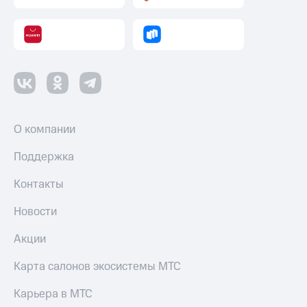
Оплата
по QR-
коду
за границей
тернет-магазин
Смартфоны
Наушники
О компании
и
колонки
Поддержка
Умные
Контакты
часы
и
трекеры
Новости
Умный
Акции
дом
Карта салонов экосистемы МТС
Планшеты
Карьера в МТС
Акции