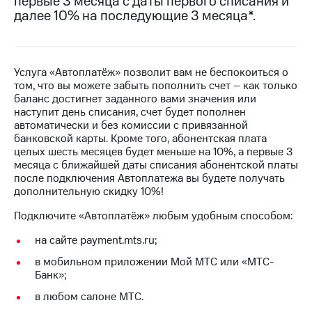
первые 3 месяца с даты первого списания и
на связь
далее 10% на последующие 3 месяца*.
Роуминг
Тарифы
RED,
Семейная
РИИЛ
Услуга «Автоплатёж» позволит вам не беспокоиться о
группа
и МТС
том, что вы можете забыть пополнить счет – как только
Супер
баланс достигнет заданного вами значения или
Заказать
дешевле
наступит день списания, счет будет пополнен
SIM-
при
автоматически и без комиссии с привязанной
карту
оплате
банковской карты. Кроме того, абонентская плата
с карты
целых шесть месяцев будет меньше на 10%, а первые 3
Оформить
МТС
месяца с ближайшей даты списания абонентской платы
eSIM
Деньги
после подключения Автоплатежа вы будете получать
дополнительную скидку 10%!
SIM-
Выберите
карта
и подключите
Подключите «Автоплатёж» любым удобным способом:
для
ТВ
иностранцев
с выгодным
на сайте payment.mts.ru;
тарифом
Оформить
в мобильном приложении Мой МТС или «МТС-
чистый
Банк»;
Тарифы
номер
в любом салоне МТС.