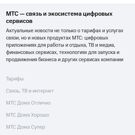
для дома
МТС — связь и экосистема цифровых
Услуги
290 ₽/
сервисов
мес
Акции
Актуальные новости не только о тарифах и услугах
МТС
Домашний
связи, но и новых продуктах МТС: цифровых
Premium
интернет
приложениях для работы и отдыха, ТВ и медиа,
Подписка
финансовых сервисах, технологиях для запуска и
Домашнее
на гигабайты
ТВ
продвижения бизнеса и других сервисах компании
интернета,
фильмы,
Спутниковое
музыка
ТВ
и многое
Тарифы
другое
Домашний
Связь, ТВ и интернет
телефон
Семейная
группа
МТС Дома Отлично
Перейти
в МТС
Скидка
МТС Дома Хорошо
со своим
на тарифы,
номером
общие
МТС Дома Супер
подписки
Поддержка
и услуги,