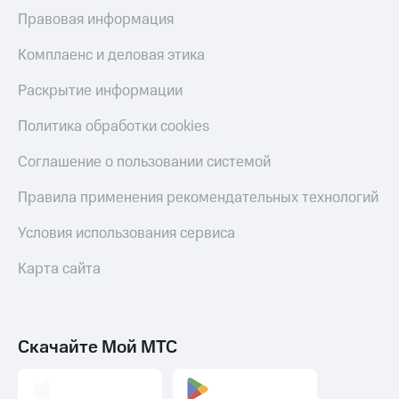
Пополнить
Правовая информация
номер
МТС
Комплаенс и деловая этика
Настройки
Раскрытие информации
автоплатежа
Политика обработки cookies
Пополнить
номер
Соглашение о пользовании системой
другого
оператора
Правила применения рекомендательных технологий
Оплата
интернета
Условия использования сервиса
и
ТВ
Карта сайта
Переводы
с
телефона
Скачайте Мой МТС
на карту
МТС Pay