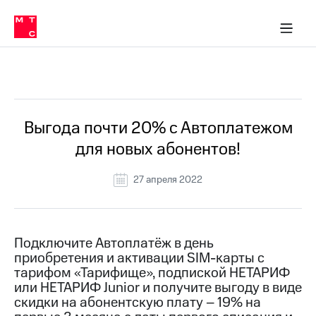
Перенести
ка 30% на связь
обильная связь
Сервисы и подписки
Интернет-магазин
Для дома
Скидка 30% на связь
Личные кабинеты
Финансы
Приложения
номер
ичные кабинеты
в МТС
Мобильная
связь
Все Новости
Тарифы
Интернет
и
ТВ
Услуги
Выгода почти 20% с Автоплатежом
Спутниковое
для новых абонентов!
ТВ
Роуминг
МТС
27 апреля 2022
Деньги
Личный
кабинет
Мобильная связь
Скачать
Перенести
Подключите Автоплатёж в день
приложение
номер
приобретения и активации SIM-карты с
Мой
в МТС
МТС
тарифом «Тарифище», подпиской НЕТАРИФ
Акции
или НЕТАРИФ Junior и получите выгоду в виде
Тарифы
скидки на абонентскую плату – 19% на
Скидка 30%
Услуги