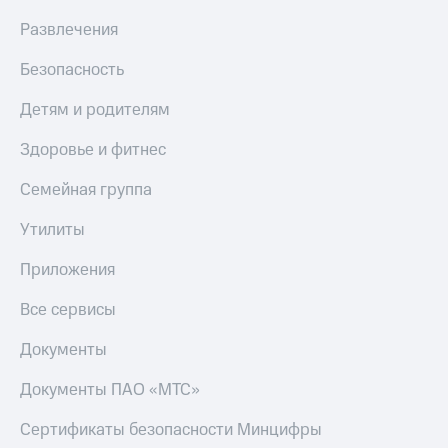
Тарифы
Развлечения
Покупка
RED,
полисов
РИИЛ
Безопасность
онлайн
и МТС Супер
дешевле
Скидка 30%
Детям и родителям
при оплате
на связь
с карты
Здоровье и фитнес
МТС Деньги
С картой
МТС
Семейная группа
Обзоры
Деньги
товаров
Утилиты
МТС
Скидки
Накопления
Приложения
до 40%
Откладывайте
на смартфоны
Все сервисы
деньги
и получайте
при
Документы
доход 15%
покупке
со связью
Платежи
Документы ПАО «МТС»
МТС
и
переводы
Сертификаты безопасности Минцифры