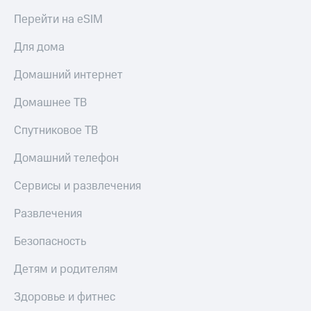
КИОН
Кино,
Перейти на eSIM
Строки
музыка,
книги
Для дома
Live
и не
только
Домашний интернет
Гудок
Безопасность
Мой
Домашнее ТВ
МТС
Финансы
Спутниковое ТВ
Все
Детям
приложения
и родителям
Домашний телефон
Инвестиции
Здоровье
Сервисы и развлечения
и фитнес
Получайте
Развлечения
доход
Приложения
онлайн
от МТС
Безопасность
Страхование
Акции
Детям и родителям
Покупка
Приложения
Здоровье и фитнес
полисов
КИОН
онлайн