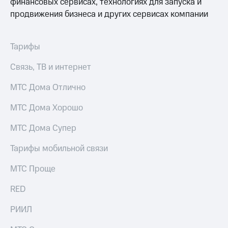
Интернет,
финансовых сервисах, технологиях для запуска и
Выбрать
ТВ и телефон
красивый
продвижения бизнеса и других сервисах компании
для дома
номер
Заменить
Тарифы
Услуги
SIM-
карту
Связь, ТВ и интернет
Личный
кабинет
Перейти
интернета
МТС Дома Отлично
на
и
eSIM
ТВ
МТС Дома Хорошо
Личный
Для дома
кабинет
МТС Дома Супер
Выберите
спутникового
и подключите
ТВ
ТВ
Тарифы мобильной связи
Скачать
с выгодным
приложение
тарифом
МТС Проще
Мой
МТС
RED
Акции
Тарифы
Интернет,
РИИЛ
ТВ и телефон
Видеонаблюдение
для дома