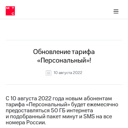
Перенести
ка 30% на связь
обильная связь
Сервисы и подписки
Интернет-магазин
Для дома
Скидка 30% на связь
Личные кабинеты
Финансы
Приложения
номер
ичные кабинеты
в МТС
Мобильная
связь
Все Новости
Тарифы
Интернет
и
ТВ
Услуги
Обновление тарифа
Спутниковое
«Персональный»!
ТВ
Роуминг
МТС
10 августа 2022
Деньги
Личный
кабинет
Мобильная связь
Скачать
Перенести
С 10 августа 2022 года новым абонентам
приложение
номер
тарифа «Персональный» будет ежемесячно
Мой
в МТС
МТС
предоставляться 50 ГБ интернета
Акции
и подобранный пакет минут и SMS на все
Тарифы
номера России.
Скидка 30%
Услуги