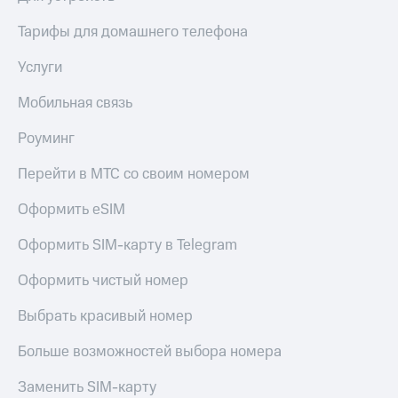
доступ
Тарифы для домашнего телефона
висы и подписки
к геолокации
МТС
Сертификаты
Premium
Услуги
безопасности
Подписка
Мобильная связь
Всё
на гигабайты
интернета,
под
Роуминг
фильмы,
рукой
музыка
в Мой МТС
Перейти в МТС со своим номером
и многое
другое
Посмотрите,
Оформить eSIM
что
Семейная
полезного
Оформить SIM-карту в Telegram
группа
есть
в нашем
Оформить чистый номер
Скидка
приложении
на тарифы,
общие
Выбрать красивый номер
КИОН
подписки
и услуги,
Больше возможностей выбора номера
КИОН
доступ
Музыка
к геолокации
Заменить SIM-карту