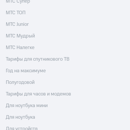
МТС Супер
для дома
МТС ТОП
Услуги
290 ₽/
мес
Акции
МТС Junior
МТС
Домашний
МТС Мудрый
Premium
интернет
МТС Налегке
Подписка
Домашнее
на гигабайты
ТВ
интернета,
Тарифы для спутникового ТВ
фильмы,
Спутниковое
музыка
Год на максимуме
ТВ
и многое
другое
Полугодовой
Домашний
телефон
Семейная
Тарифы для часов и модемов
группа
Перейти
Для ноутбука мини
в МТС
Скидка
со своим
на тарифы,
Для ноутбука
номером
общие
подписки
Для устройств
Поддержка
и услуги,