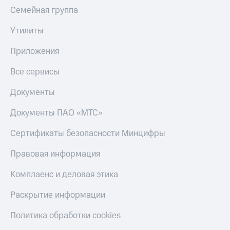
Семейная группа
КИОН
Скидка 30%
Музыка
на связь
Утилиты
КИОН
С картой
Приложения
Строки
МТС
Деньги
Все сервисы
Live
МТС
Гудок
Документы
Накопления
Мой
Документы ПАО «МТС»
Откладывайте
МТС
деньги
и получайте
Сертификаты безопасности Минцифры
Все
доход 15%
приложения
Правовая информация
Акции
Финансы
Инвестиции
Условия
Комплаенс и деловая этика
пополнения
Получайте
Раскрытие информации
доход
Скидка
онлайн
30%
Политика обработки cookies
на связь
Страхование