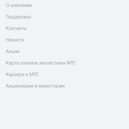
Пополнить
О компании
номер
МТС
Поддержка
Настройки
Контакты
автоплатежа
Новости
Пополнить
номер
Акции
другого
оператора
Карта салонов экосистемы МТС
Оплата
Карьера в МТС
интернета
и
ТВ
Акционерам и инвесторам
Переводы
с
телефона
на карту
МТС Pay