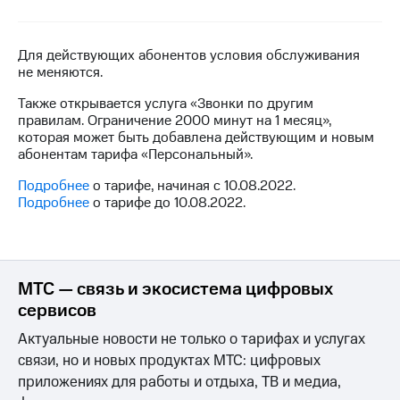
на связь
Роуминг
Тарифы
Для действующих абонентов условия обслуживания
RED,
не меняются.
Семейная
РИИЛ
группа
и МТС
Также открывается услуга «Звонки по другим
Супер
правилам. Ограничение 2000 минут на 1 месяц»,
Заказать
дешевле
которая может быть добавлена действующим и новым
SIM-
при
абонентам тарифа «Персональный».
карту
оплате
с карты
Подробнее
о тарифе, начиная с 10.08.2022.
Оформить
МТС
Подробнее
о тарифе до 10.08.2022.
eSIM
Деньги
SIM-
Выберите
карта
и подключите
для
ТВ
МТС — связь и экосистема цифровых
иностранцев
с выгодным
сервисов
тарифом
Оформить
Актуальные новости не только о тарифах и услугах
чистый
связи, но и новых продуктах МТС: цифровых
Тарифы
номер
приложениях для работы и отдыха, ТВ и медиа,