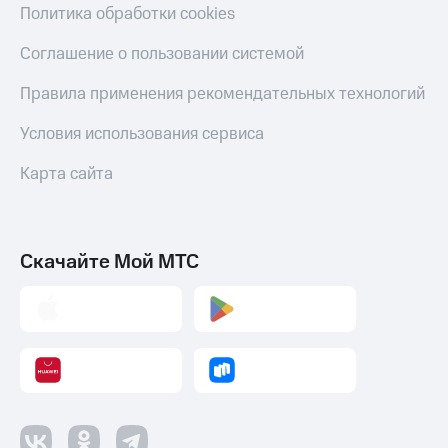
Пополнить
Политика обработки cookies
номер
МТС
Соглашение о пользовании системой
Настройки
Правила применения рекомендательных технологий
автоплатежа
Условия использования сервиса
Пополнить
номер
Карта сайта
другого
оператора
Оплата
Скачайте Мой МТС
интернета
и
ТВ
Переводы
с
телефона
на карту
МТС Pay