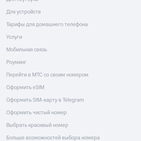
КИОН
Кино,
Строки
музыка,
Для устройств
книги
Live
и не
Тарифы для домашнего телефона
только
Гудок
Услуги
Безопасность
Мой
Мобильная связь
МТС
Финансы
Роуминг
Все
Детям
приложения
и родителям
Перейти в МТС со своим номером
Инвестиции
Здоровье
Оформить eSIM
и фитнес
Получайте
доход
Оформить SIM-карту в Telegram
Приложения
онлайн
от МТС
Оформить чистый номер
Страхование
Акции
Выбрать красивый номер
Покупка
Приложения
полисов
КИОН
Больше возможностей выбора номера
онлайн