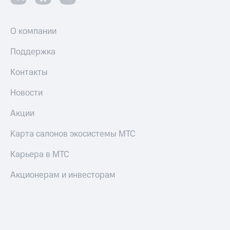
Оплата
по QR-
коду
О компании
за границей
Поддержка
тернет-магазин
Смартфоны
Контакты
Наушники
Новости
и
колонки
Акции
Умные
Карта салонов экосистемы МТС
часы
и
Карьера в МТС
трекеры
Акционерам и инвесторам
Умный
дом
Планшеты
Акции