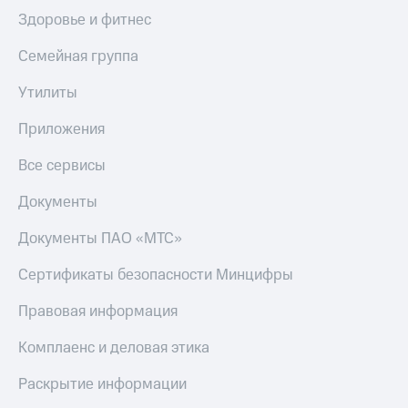
Здоровье и фитнес
Тарифы
Покупка
RED,
полисов
Семейная группа
РИИЛ
онлайн
и МТС Супер
дешевле
Утилиты
Скидка 30%
при оплате
на связь
с карты
Приложения
МТС Деньги
С картой
Все сервисы
МТС
Обзоры
Деньги
товаров
Документы
МТС
Скидки
Накопления
Документы ПАО «МТС»
до 40%
Откладывайте
на смартфоны
Сертификаты безопасности Минцифры
деньги
и получайте
при
Правовая информация
доход 15%
покупке
со связью
Комплаенс и деловая этика
Платежи
МТС
и
Раскрытие информации
переводы