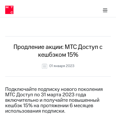
Перенести
ка 30% на связь
обильная связь
Сервисы и подписки
Интернет-магазин
Для дома
Скидка 30% на связь
Личные кабинеты
Финансы
Приложения
номер
ичные кабинеты
в МТС
Мобильная
связь
Все Новости
Тарифы
Интернет
и
ТВ
Услуги
Продление акции: МТС Доступ с
Спутниковое
кешбэком 15%
ТВ
Роуминг
МТС
01 января 2023
Деньги
Личный
кабинет
Мобильная связь
Скачать
Перенести
Подключайте подписку нового поколения
приложение
номер
МТС Доступ по 31 марта 2023 года
Мой
в МТС
МТС
включительно и получайте повышенный
Акции
кешбэк 15% на протяжении 6 месяцев
Тарифы
использования подписки.
Скидка 30%
Услуги