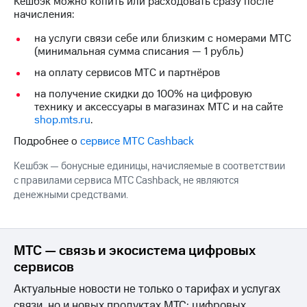
Кешбэк можно копить или расходовать сразу после
Интернет,
Выбрать
начисления:
ТВ и телефон
красивый
для дома
номер
на услуги связи себе или близким с номерами МТС
(минимальная сумма списания — 1 рубль)
Заменить
Услуги
SIM-
на оплату сервисов МТС и партнёров
карту
Личный
на получение скидки до 100% на цифровую
кабинет
Перейти
технику и аксессуары в магазинах МТС и на сайте
интернета
на
shop.mts.ru
.
и
eSIM
Подробнее о
сервисе МТС Cashback
ТВ
Личный
Для дома
Кешбэк — бонусные единицы, начисляемые в соответствии
кабинет
Выберите
с правилами сервиса МТС Cashback, не являются
спутникового
и подключите
ТВ
денежными средствами.
ТВ
Скачать
с выгодным
приложение
тарифом
Мой
МТС
МТС — связь и экосистема цифровых
Акции
Тарифы
сервисов
Интернет,
ТВ и телефон
Актуальные новости не только о тарифах и услугах
Видеонаблюдение
для дома
связи, но и новых продуктах МТС: цифровых