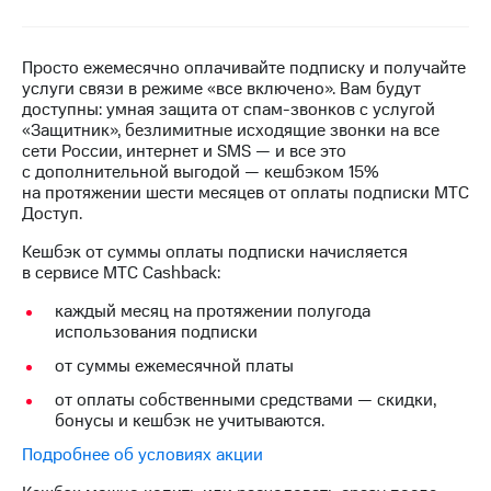
на связь
Роуминг
Тарифы
Просто ежемесячно оплачивайте подписку и получайте
RED,
услуги связи в режиме «все включено». Вам будут
Семейная
РИИЛ
доступны: умная защита от спам-звонков с услугой
группа
и МТС
«Защитник», безлимитные исходящие звонки на все
Супер
сети России, интернет и SMS — и все это
Заказать
дешевле
с дополнительной выгодой — кешбэком 15%
SIM-
при
на протяжении шести месяцев от оплаты подписки МТС
карту
оплате
Доступ.
с карты
Оформить
МТС
Кешбэк от суммы оплаты подписки начисляется
eSIM
Деньги
в сервисе МТС Cashback:
SIM-
Выберите
каждый месяц на протяжении полугода
карта
и подключите
использования подписки
для
ТВ
от суммы ежемесячной платы
иностранцев
с выгодным
тарифом
от оплаты собственными средствами — скидки,
Оформить
бонусы и кешбэк не учитываются.
чистый
Тарифы
номер
Подробнее об условиях акции