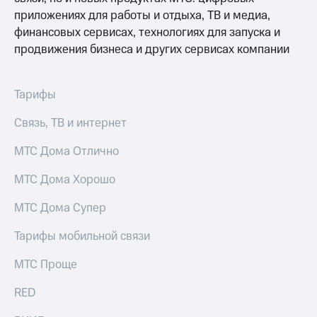
для дома
приложениях для работы и отдыха, ТВ и медиа,
Услуги
финансовых сервисах, технологиях для запуска и
290 ₽/
продвижения бизнеса и других сервисах компании
мес
Акции
МТС
Домашний
Premium
Тарифы
интернет
Подписка
Связь, ТВ и интернет
Домашнее
на гигабайты
ТВ
интернета,
МТС Дома Отлично
фильмы,
Спутниковое
музыка
МТС Дома Хорошо
ТВ
и многое
другое
Домашний
МТС Дома Супер
телефон
Семейная
группа
Тарифы мобильной связи
Перейти
в МТС
Скидка
МТС Проще
со своим
на тарифы,
номером
общие
RED
подписки
Поддержка
и услуги,