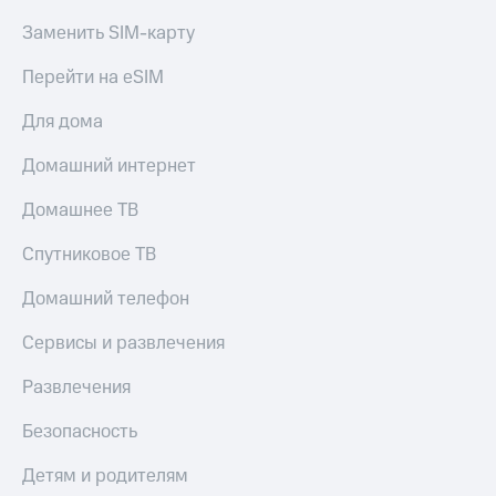
КИОН
Заменить SIM-карту
Скидка 30%
Музыка
на связь
Перейти на eSIM
КИОН
С картой
Строки
Для дома
МТС
Деньги
Live
Домашний интернет
МТС
Гудок
Накопления
Домашнее ТВ
Мой
Откладывайте
Спутниковое ТВ
МТС
деньги
и получайте
Домашний телефон
Все
доход 15%
приложения
Сервисы и развлечения
Акции
Финансы
Инвестиции
Условия
Развлечения
пополнения
Получайте
доход
Скидка
Безопасность
онлайн
30%
Детям и родителям
на связь
Страхование