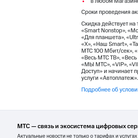
в любом Магазин
Смартфоны
Наушники и колонки
Умн
МТС Накопления
Откладывайте деньги и получайте до
Сроки проведения акц
Акции
Условия пополнения
Скидка действует на 
«Smart Nonstop», «М
Скидка 30% на связь
«Для планшета», «Ult
«X», «Наш Smart», «Т
Тарифы RED, РИИЛ и МТС Супер дешев
МТС 100 Мбит/сек», «
«Весь МТС ТВ», «Вес
Обзоры товаров
«МЫ МТС», «VIP», «VI
Доступ» и начинает 
Скидки до 40%
услуги «Автоплатеж».
на смартфоны
Подробнее об услови
при покупке со связью МТС
МТС — связь и экосистема цифровых се
Актуальные новости не только о тарифах и услугах