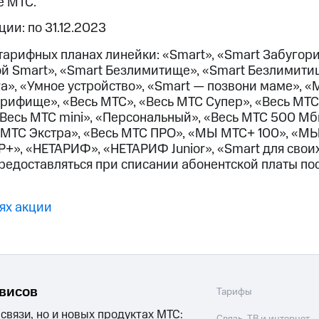
е МТС.
ые часы и трекеры
Умный дом
Планшеты
Акции и 
ход 15%
ии: по 31.12.2023
тарифных планах линейки: «Smart», «Smart Забугори
ой Smart», «Smart Безлимитище», «Smart Безлимитищ
ra», «Умное устройство», «Smart — позвони маме», 
арифище», «Весь МТС», «Весь МТС Супер», «Весь МТС
ле при оплате с карты МТС Деньги
Весь МТС mini», «Персональный», «Весь МТС 500 Мб
ь МТС Экстра», «Весь МТС ПРО», «МЫ МТС+ 100», «М
P+», «НЕТАРИФ», «НЕТАРИФ Junior», «Smart для свои
предоставляться при списании абонентской платы п
ях акции
рвисов
Тарифы
 связи, но и новых продуктах МТС: