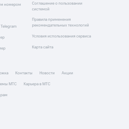
Соглашение о пользовании
оим номером
системой
Правила применения
рекомендательных технологий
 Telegram
Условия использования сервиса
мер
Карта сайта
мер
ржка
Контакты
Новости
Акции
стемы МТС
Карьера в МТС
орам