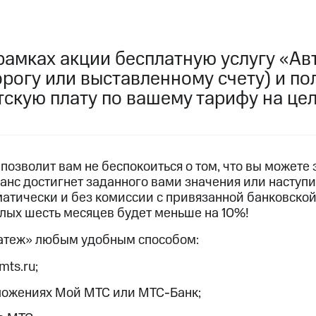
услуги, доступ к геолокации
пасность
Финансы
Детям и родителям
Здоровье и 
ильмы, музыка и многое другое
рамках акции бесплатную услугу «Ав
рогу или выставленному счету) и по
услуги, доступ к геолокации
ive
Гудок
Мой МТС
Все приложения
скую плату по вашему тарифу на цел
 в нашем приложении
позволит вам не беспокоиться о том, что вы можете
ланс достигнет заданного вами значения или наступи
ive
Гудок
Мой МТС
Все приложения
Инвестиции
атически и без комиссии с привязанной банковской 
елых шесть месяцев будет меньше на 10%!
атеж» любым удобным способом:
ход 15%
mts.ru;
ер МТС
Настройки автоплатежа
Пополнить номер др
 на карту
МТС Pay
Оплата по QR-коду за границей
ложениях Мой МТС или МТС-Банк;