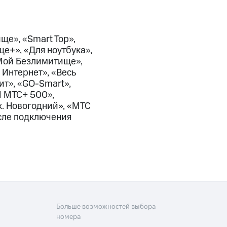
скидки
Все товары
ще», «Smart Top»,
е+», «Для ноутбука»,
«Мой Безлимитище»,
 Интернет», «Весь
ит», «GO-Smart»,
Ы МТС+ 500»,
х. Новогодний», «МТС
осле подключения
Больше возможностей выбора
номера