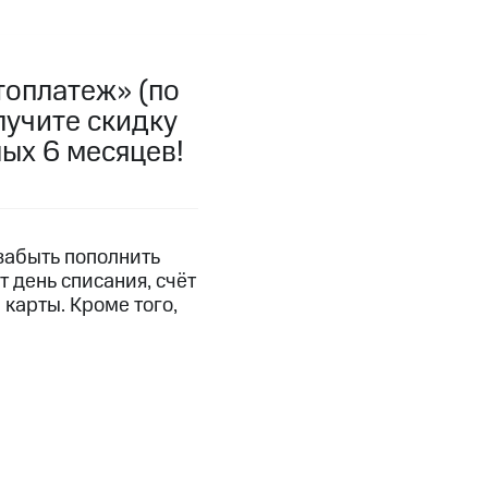
фитнес
Приложения от МТС
топлатеж» (по
Приложения
лучите скидку
Финансы
ых 6 месяцев!
 забыть пополнить
т день списания, счёт
карты. Кроме того,
угого оператора
Оплата
Интернет-магазин