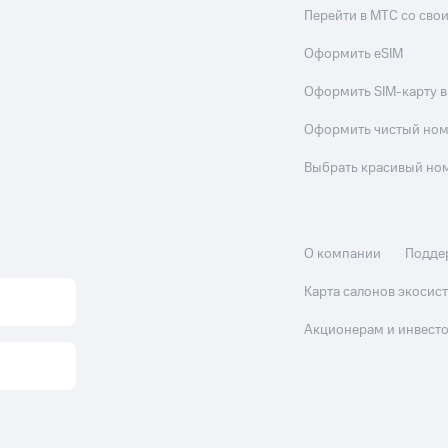
Перейти в МТС со св
Оформить eSIM
Оформить SIM-карту в
Оформить чистый но
Выбрать красивый но
О компании
Подде
Карта салонов экоси
Акционерам и инвест