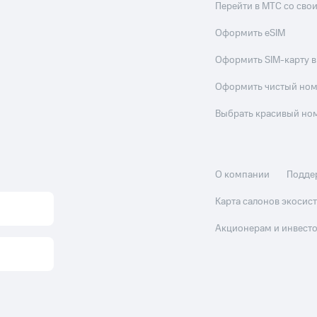
Перейти в МТС со св
Оформить eSIM
Оформить SIM-карту в
Оформить чистый но
Выбрать красивый но
О компании
Подде
Карта салонов экоси
Акционерам и инвест