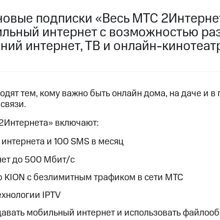
услуги, доступ к геолокации
новые подписки «Весь МТС 2Интерне
пасность
Финансы
Детям и родителям
Здоровье и 
ильмы, музыка и многое другое
льный интернет с возможностью ра
ний интернет, ТВ и онлайн-кинотеат
услуги, доступ к геолокации
ive
Гудок
Мой МТС
Все приложения
дят тем, кому важно быть онлайн дома, на даче и в 
связи.
 в нашем приложении
2Интернета» включают:
ive
Гудок
Мой МТС
Все приложения
Инвестиции
 интернета и 100 SMS в месяц
ет до 500 Мбит/c
ход 15%
 KION с безлимитным трафиком в сети МТС
ер МТС
Настройки автоплатежа
Пополнить номер др
ехнологии IPTV
 на карту
МТС Pay
Оплата по QR-коду за границей
авать мобильный интернет и использовать файлоо