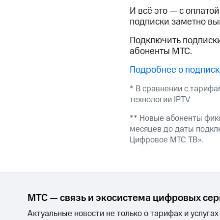
Смартфоны
Наушники и колонки
Умн
МТС Накопления
И всё это — с оплато
Откладывайте деньги и получайте до
подписки заметно выг
Акции
Условия пополнения
Подключить подписки
абоненты МТС.
Скидка 30% на связь
Подробнее о подписк
Тарифы RED, РИИЛ и МТС Супер дешев
* В сравнении с тариф
технологии IPTV
Обзоры товаров
** Новые абоненты фик
Скидки до 40%
месяцев до даты подкл
на смартфоны
Цифровое МТС ТВ».
при покупке со связью МТС
МТС — связь и экосистема цифровых се
Актуальные новости не только о тарифах и услугах