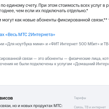
ые часы и трекеры
Умный дом
Планшеты
Акции и 
й по единому счету. При этом стоимость всех услуг в
ход 15%
однее, чем если их подключать отдельно.*
 могут как новые абоненты фиксированной связи,**
ах «Весь МТС 2Интернета»
ле при оплате с карты МТС Деньги
ами «Для ноутбука мини» и «ФИТ Интернет 500 Мбит» и
ТВ
сированной связи — это абоненты — физические лица, ко
ючения не были подключены к услугам «Домашний Интер
рвисов
Тарифы
 связи, но и новых продуктах МТС:
Связь, ТВ и интернет