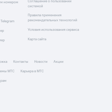
Соглашение о пользовании
оим номером
системой
Правила применения
рекомендательных технологий
 Telegram
Условия использования сервиса
мер
Карта сайта
мер
ржка
Контакты
Новости
Акции
стемы МТС
Карьера в МТС
орам