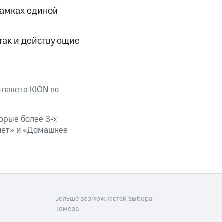
скидки
Все товары
 рамках единой
 так и действующие
-пакета
KION по
торые более
3-х
нет» и «Домашнее
Больше возможностей выбора
номера