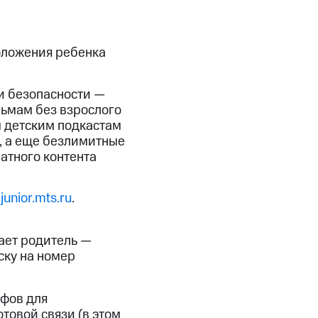
скидки
Все товары
оложения ребенка
и безопасности —
льмам без взрослого
 детским подкастам
, а еще безлимитные
латного контента
а
junior.mts.ru
.
ает родитель —
ску на номер
ифов для
товой связи (в этом