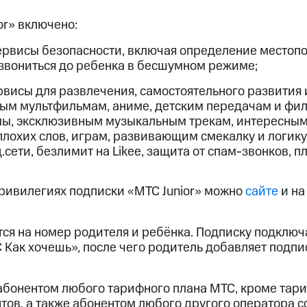
ые часы и трекеры
Умный дом
Планшеты
Акции и 
ход 15%
or» включено:
ервисы безопасности, включая определение местоп
звониться до ребенка в бесшумном режиме;
рвисы для развлечения, самостоятельного развития 
ным мультфильмам, аниме, детским передачам и фи
ле при оплате с карты МТС Деньги
мы, эксклюзивным музыкальным трекам, интересным
плохих слов, играм, развивающим смекалку и логику
сети, безлимит на Likee, защита от спам-звонков, п
привилегиях подписки «МТС Junior» можно
сайте
и н
ся на номер родителя и ребёнка. Подписку подключ
Как хочешь», после чего родитель добавляет подпи
абонентом любого тарифного плана МТС, кроме тар
ов, а также абонентом любого другого оператора со