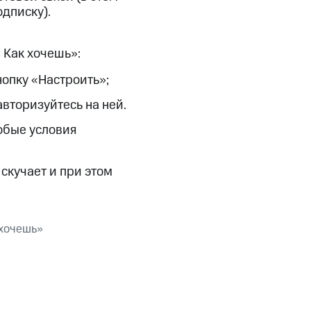
дписку).
 Как хочешь»:
опку «Настроить»;
авторизуйтесь на ней.
обые условия
скучает и при этом
 хочешь»