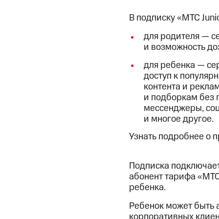
Смартфоны
Наушники и колонки
Умн
МТС Накопления
Откладывайте деньги и получайте до
В подписку «МТС Juni
Акции
Условия пополнения
для родителя — с
и возможность до
Скидка 30% на связь
для ребенка — се
доступ к популяр
Тарифы RED, РИИЛ и МТС Супер дешев
контента и рекла
и подборкам без 
Обзоры товаров
мессенджеры, соц.
и многое другое.
Скидки до 40%
на смартфоны
Узнать подробнее о 
при покупке со связью МТС
Подписка подключает
абонент тарифа «МТС 
ребенка.
Ребенок может быть 
корпоративных клиент