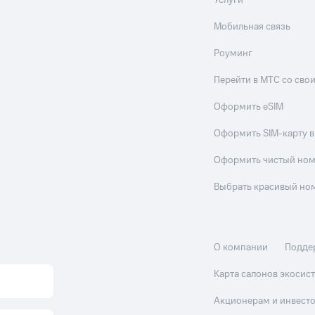
Услуги
Мобильная связь
Роуминг
Перейти в МТС со св
Оформить eSIM
Оформить SIM-карту в
Оформить чистый но
Выбрать красивый но
О компании
Подде
Карта салонов экоси
Акционерам и инвест