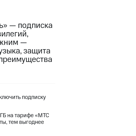
фитнес
Приложения от МТС
ь» — подписка
Приложения
вилегий,
Финансы
ежним —
узыка, защита
е преимущества
дключить подписку
 ГБ на тарифе «МТС
угого оператора
Оплата
ты, тем выгоднее
Интернет-магазин