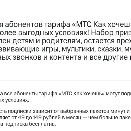
услуги, доступ к геолокации
пасность
Финансы
Детям и родителям
Здоровье и 
ильмы, музыка и многое другое
я абонентов тарифа «МТС Как хочеш
более выгодных условиях! Набор при
услуги, доступ к геолокации
ive
Гудок
Мой МТС
Все приложения
пен детям и родителям, остается пр
звивающие игры, мультики, сказки, м
ных звонков и контента и все други
 в нашем приложении
ive
Гудок
Мой МТС
Все приложения
Инвестиции
да все абоненты тарифа «МТС Как хочешь» могут по
ых условиях.
ход 15%
сть подписки зависит от выбранных пакетов минут и
ер МТС
Настройки автоплатежа
Пополнить номер др
ляет от 49 до 149 рублей в месяц — чем больше паке
 на карту
МТС Pay
Оплата по QR-коду за границей
а подписка бесплатна.