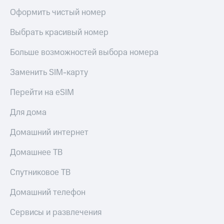
КИОН
Кино,
Оформить чистый номер
Строки
музыка,
книги
Выбрать красивый номер
Live
и не
только
Больше возможностей выбора номера
Гудок
Безопасность
Заменить SIM-карту
Мой
МТС
Финансы
Перейти на eSIM
Все
Детям
приложения
Для дома
и родителям
Инвестиции
Домашний интернет
Здоровье
и фитнес
Получайте
Домашнее ТВ
доход
Приложения
онлайн
от МТС
Спутниковое ТВ
Страхование
Акции
Домашний телефон
Покупка
Приложения
Сервисы и развлечения
полисов
КИОН
онлайн