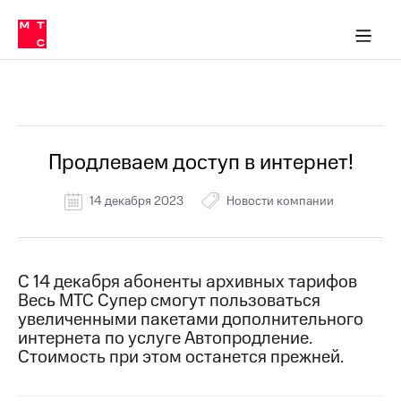
Перенести
ка 30% на связь
обильная связь
Сервисы и подписки
Интернет-магазин
Для дома
Скидка 30% на связь
Личные кабинеты
Финансы
Приложения
номер
ичные кабинеты
в МТС
Мобильная
связь
Все Новости
Тарифы
Интернет
и
ТВ
Услуги
Продлеваем доступ в интернет!
Спутниковое
ТВ
14 декабря 2023
Новости компании
Роуминг
МТС
Деньги
Личный
кабинет
Мобильная связь
С 14 декабря абоненты архивных тарифов
Скачать
Перенести
Весь МТС Супер смогут пользоваться
приложение
номер
увеличенными пакетами дополнительного
Мой
в МТС
интернета по услуге Автопродление.
МТС
Стоимость при этом останется прежней.
Акции
Тарифы
Скидка 30%
Услуги