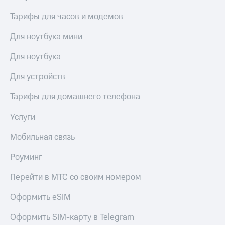
доступ
Тарифы для часов и модемов
висы и подписки
к геолокации
МТС
Сертификаты
Для ноутбука мини
Premium
безопасности
Подписка
Для ноутбука
Всё
на гигабайты
интернета,
под
Для устройств
фильмы,
рукой
музыка
в Мой МТС
Тарифы для домашнего телефона
и многое
другое
Услуги
Посмотрите,
что
Семейная
полезного
Мобильная связь
группа
есть
в нашем
Роуминг
Скидка
приложении
на тарифы,
Перейти в МТС со своим номером
общие
КИОН
подписки
Оформить eSIM
и услуги,
КИОН
доступ
Музыка
к геолокации
Оформить SIM-карту в Telegram