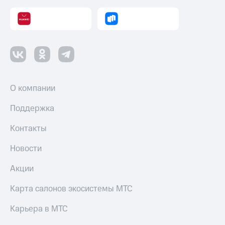
Пополнить
номер
МТС
Настройки
автоплатежа
Пополнить
номер
О компании
другого
оператора
Поддержка
Оплата
Контакты
интернета
и
Новости
ТВ
Акции
Переводы
с
телефона
Карта салонов экосистемы МТС
на карту
Карьера в МТС
МТС Pay