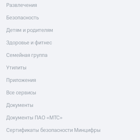
Развлечения
КИОН
Скидка 30%
Музыка
на связь
Безопасность
КИОН
С картой
Детям и родителям
Строки
МТС
Деньги
Здоровье и фитнес
Live
МТС
Семейная группа
Гудок
Накопления
Утилиты
Мой
Откладывайте
МТС
деньги
Приложения
и получайте
Все
доход 15%
приложения
Все сервисы
Акции
Финансы
Инвестиции
Условия
Документы
пополнения
Получайте
Документы ПАО «МТС»
доход
Скидка
онлайн
30%
Сертификаты безопасности Минцифры
на связь
Страхование