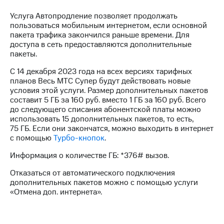
на связь
Услуга Автопродление позволяет продолжать
пользоваться мобильным интернетом, если основной
Роуминг
Тарифы
пакета трафика закончился раньше времени. Для
RED,
доступа в сеть предоставляются дополнительные
Семейная
РИИЛ
пакеты.
группа
и МТС
Супер
С 14 декабря 2023 года на всех версиях тарифных
Заказать
дешевле
планов Весь МТС Супер будут действовать новые
SIM-
при
условия этой услуги. Размер дополнительных пакетов
карту
оплате
составит 5 ГБ за 160 руб. вместо 1 ГБ за 160 руб. Всего
с карты
до следующего списания абонентской платы можно
Оформить
МТС
использовать 15 дополнительных пакетов, то есть,
eSIM
Деньги
75 ГБ. Если они закончатся, можно выходить в интернет
с помощью
Турбо-кнопок
.
SIM-
Выберите
карта
и подключите
Информация о количестве ГБ: *376# вызов.
для
ТВ
иностранцев
с выгодным
Отказаться от автоматического подключения
тарифом
дополнительных пакетов можно с помощью услуги
Оформить
«Отмена доп. интернета».
чистый
Тарифы
номер