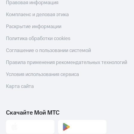
Правовая информация
Тарифы
Покупка
RED,
Комплаенс и деловая этика
полисов
РИИЛ
онлайн
и МТС Супер
Раскрытие информации
дешевле
Скидка 30%
при оплате
на связь
Политика обработки cookies
с карты
МТС Деньги
С картой
Соглашение о пользовании системой
МТС
Обзоры
Деньги
Правила применения рекомендательных технологий
товаров
МТС
Условия использования сервиса
Скидки
Накопления
до 40%
Карта сайта
Откладывайте
на смартфоны
деньги
и получайте
при
доход 15%
покупке
со связью
Скачайте Мой МТС
Платежи
МТС
и
переводы