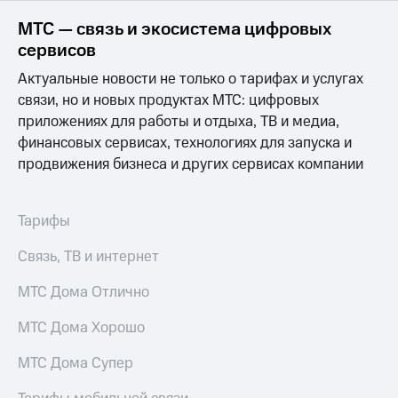
Интернет,
Выбрать
ТВ и телефон
красивый
МТС — связь и экосистема цифровых
для дома
номер
сервисов
Заменить
Актуальные новости не только о тарифах и услугах
Услуги
SIM-
связи, но и новых продуктах МТС: цифровых
карту
Личный
приложениях для работы и отдыха, ТВ и медиа,
кабинет
Перейти
финансовых сервисах, технологиях для запуска и
интернета
на
продвижения бизнеса и других сервисах компании
и
eSIM
ТВ
Личный
Для дома
кабинет
Тарифы
Выберите
спутникового
и подключите
ТВ
Связь, ТВ и интернет
ТВ
Скачать
с выгодным
приложение
тарифом
МТС Дома Отлично
Мой
МТС
МТС Дома Хорошо
Акции
Тарифы
Интернет,
МТС Дома Супер
ТВ и телефон
Видеонаблюдение
для дома