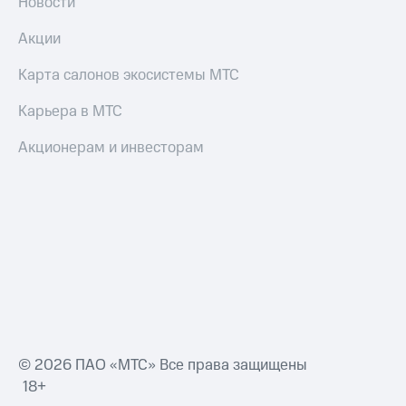
Новости
Оплата
по QR-
Акции
коду
за границей
Карта салонов экосистемы МТС
тернет-магазин
Карьера в МТС
Смартфоны
Акционерам и инвесторам
Наушники
и
колонки
Умные
часы
и
трекеры
Умный
дом
Планшеты
© 2026 ПАО «МТС» Все права защищены
18+
Акции