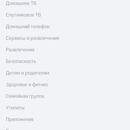
Домашнее ТВ
КИОН
Скидка 30%
Музыка
Спутниковое ТВ
на связь
КИОН
С картой
Домашний телефон
Строки
МТС
Деньги
Сервисы и развлечения
Live
МТС
Развлечения
Гудок
Накопления
Безопасность
Мой
Откладывайте
МТС
деньги
Детям и родителям
и получайте
Все
доход 15%
Здоровье и фитнес
приложения
Акции
Финансы
Семейная группа
Инвестиции
Условия
пополнения
Получайте
Утилиты
доход
Скидка
онлайн
30%
Приложения
на связь
Страхование