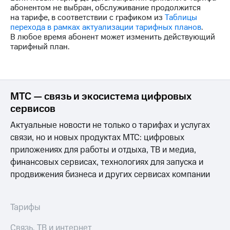
Интернет,
Выбрать
абонентом не выбран, обслуживание продолжится
ТВ и телефон
красивый
на тарифе, в соответствии с графиком из
Таблицы
для дома
номер
перехода в рамках актуализации тарифных планов
.
В любое время абонент может изменить действующий
Заменить
тарифный план.
Услуги
SIM-
карту
Личный
кабинет
Перейти
интернета
на
МТС — связь и экосистема цифровых
и
eSIM
ТВ
сервисов
Личный
Для дома
Актуальные новости не только о тарифах и услугах
кабинет
Выберите
спутникового
связи, но и новых продуктах МТС: цифровых
и подключите
ТВ
ТВ
приложениях для работы и отдыха, ТВ и медиа,
Скачать
с выгодным
финансовых сервисах, технологиях для запуска и
приложение
тарифом
продвижения бизнеса и других сервисах компании
Мой
МТС
Акции
Тарифы
Интернет,
Тарифы
ТВ и телефон
Видеонаблюдение
для дома
Связь, ТВ и интернет