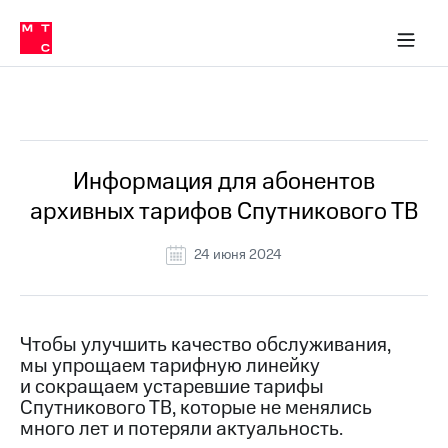
Перенести
ка 30% на связь
обильная связь
Сервисы и подписки
Интернет-магазин
Для дома
Скидка 30% на связь
Личные кабинеты
Финансы
Приложения
номер
ичные кабинеты
в МТС
Мобильная
связь
Все Новости
Тарифы
Интернет
и
ТВ
Услуги
Информация для абонентов
Спутниковое
архивных тарифов Спутникового ТВ
ТВ
Роуминг
МТС
24 июня 2024
Деньги
Личный
кабинет
Мобильная связь
Скачать
Перенести
Чтобы улучшить качество обслуживания,
приложение
номер
мы упрощаем тарифную линейку
Мой
в МТС
МТС
и сокращаем устаревшие тарифы
Акции
Спутникового ТВ, которые не менялись
Тарифы
много лет и потеряли актуальность.
Скидка 30%
Услуги