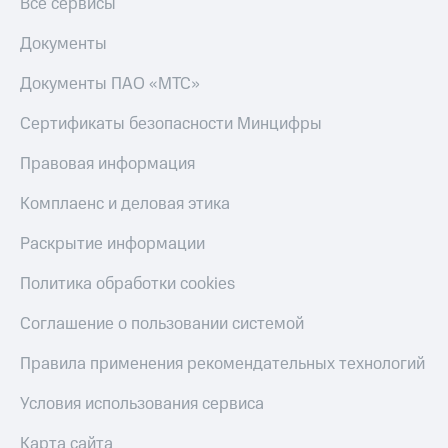
Все сервисы
Тарифы
Покупка
RED,
Документы
полисов
РИИЛ
онлайн
и МТС Супер
Документы ПАО «МТС»
дешевле
Скидка 30%
при оплате
Сертификаты безопасности Минцифры
на связь
с карты
МТС Деньги
С картой
Правовая информация
МТС
Обзоры
Деньги
Комплаенс и деловая этика
товаров
МТС
Раскрытие информации
Скидки
Накопления
до 40%
Политика обработки cookies
Откладывайте
на смартфоны
деньги
Соглашение о пользовании системой
и получайте
при
доход 15%
покупке
Правила применения рекомендательных технологий
со связью
Платежи
МТС
Условия использования сервиса
и
переводы
Карта сайта