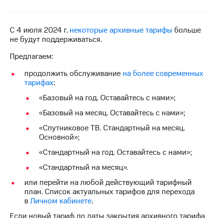
на связь
Роуминг
Тарифы
С 4 июля 2024 г.
некоторые архивные тарифы
больше
RED,
не будут поддерживаться.
Семейная
РИИЛ
группа
и МТС
Предлагаем:
Супер
Заказать
дешевле
продолжить обслуживание
на более современных
SIM-
при
тарифах
:
карту
оплате
«Базовый на год. Оставайтесь с нами»;
с карты
Оформить
МТС
«Базовый на месяц. Оставайтесь с нами»;
eSIM
Деньги
«Спутниковое ТВ. Стандартный на месяц.
SIM-
Основной»;
Выберите
карта
и подключите
«Стандартный на год. Оставайтесь с нами»;
для
ТВ
иностранцев
с выгодным
«Стандартный на месяц».
тарифом
или перейти на любой действующий тарифный
Оформить
план. Список актуальных тарифов для перехода
чистый
Тарифы
в
Личном кабинете
.
номер
Если новый тариф до даты закрытия архивного тарифа