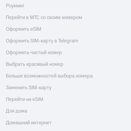
КИОН
Кино,
Роуминг
Строки
музыка,
книги
Перейти в МТС со своим номером
Live
и не
только
Оформить eSIM
Гудок
Безопасность
Оформить SIM-карту в Telegram
Мой
МТС
Финансы
Оформить чистый номер
Все
Детям
Выбрать красивый номер
приложения
и родителям
Больше возможностей выбора номера
Инвестиции
Здоровье
и фитнес
Получайте
Заменить SIM-карту
доход
Приложения
онлайн
Перейти на eSIM
от МТС
Страхование
Акции
Для дома
Покупка
Приложения
Домашний интернет
полисов
КИОН
онлайн