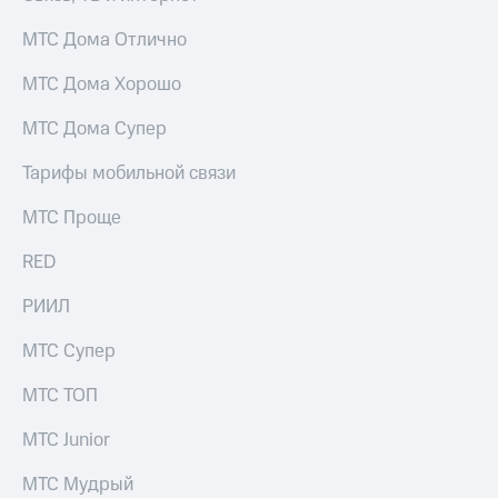
для дома
МТС Дома Отлично
Услуги
290 ₽/
мес
МТС Дома Хорошо
Акции
МТС
МТС Дома Супер
Домашний
Premium
интернет
Тарифы мобильной связи
Подписка
Домашнее
на гигабайты
МТС Проще
ТВ
интернета,
фильмы,
Спутниковое
RED
музыка
ТВ
и многое
РИИЛ
другое
Домашний
телефон
Семейная
МТС Супер
группа
Перейти
МТС ТОП
в МТС
Скидка
со своим
на тарифы,
МТС Junior
номером
общие
подписки
МТС Мудрый
Поддержка
и услуги,