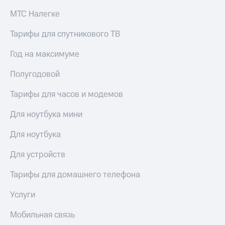
доступ
МТС Налегке
висы и подписки
к геолокации
МТС
Тарифы для спутникового ТВ
Сертификаты
Premium
безопасности
Год на максимуме
Подписка
Всё
на гигабайты
Полугодовой
интернета,
под
фильмы,
рукой
музыка
Тарифы для часов и модемов
в Мой МТС
и многое
другое
Для ноутбука мини
Посмотрите,
что
Семейная
Для ноутбука
полезного
группа
есть
Для устройств
в нашем
Скидка
приложении
на тарифы,
Тарифы для домашнего телефона
общие
КИОН
подписки
Услуги
и услуги,
КИОН
доступ
Музыка
Мобильная связь
к геолокации