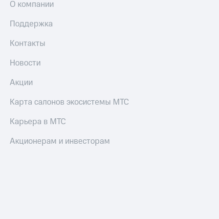
О компании
Пополнить
номер
Поддержка
МТС
Контакты
Настройки
автоплатежа
Новости
Пополнить
номер
Акции
другого
оператора
Карта салонов экосистемы МТС
Оплата
Карьера в МТС
интернета
и
Акционерам и инвесторам
ТВ
Переводы
с
телефона
на карту
МТС Pay