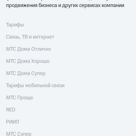
Интернет,
Выбрать
продвижения бизнеса и других сервисах компании
ТВ и телефон
красивый
для дома
номер
Заменить
Тарифы
Услуги
SIM-
карту
Связь, ТВ и интернет
Личный
кабинет
Перейти
МТС Дома Отлично
интернета
на
и
eSIM
МТС Дома Хорошо
ТВ
Личный
Для дома
МТС Дома Супер
кабинет
Выберите
спутникового
и подключите
Тарифы мобильной связи
ТВ
ТВ
Скачать
с выгодным
МТС Проще
приложение
тарифом
Мой
МТС
RED
Акции
Тарифы
Интернет,
РИИЛ
ТВ и телефон
Видеонаблюдение
для дома
МТС Супер