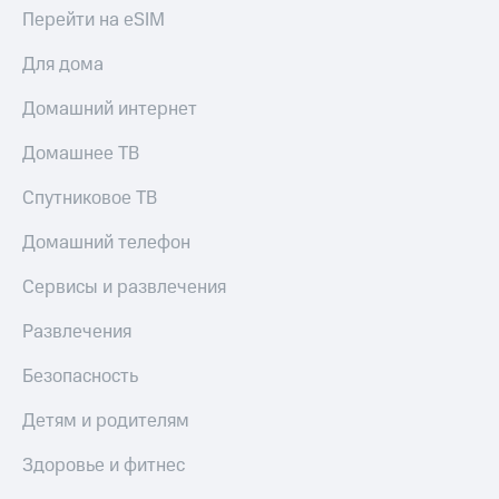
КИОН
Перейти на eSIM
Кино,
Строки
музыка,
книги
Для дома
Live
и не
только
Домашний интернет
Гудок
Безопасность
Домашнее ТВ
Мой
МТС
Финансы
Спутниковое ТВ
Все
Детям
Домашний телефон
приложения
и родителям
Сервисы и развлечения
Инвестиции
Здоровье
и фитнес
Развлечения
Получайте
доход
Приложения
онлайн
Безопасность
от МТС
Страхование
Детям и родителям
Акции
Покупка
Здоровье и фитнес
Приложения
полисов
КИОН
онлайн