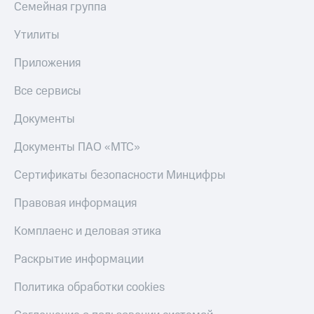
Семейная группа
КИОН
Скидка 30%
Музыка
Утилиты
на связь
КИОН
Приложения
С картой
Строки
МТС
Деньги
Все сервисы
Live
МТС
Документы
Гудок
Накопления
Документы ПАО «МТС»
Мой
Откладывайте
МТС
деньги
Сертификаты безопасности Минцифры
и получайте
Все
доход 15%
Правовая информация
приложения
Акции
Финансы
Комплаенс и деловая этика
Инвестиции
Условия
пополнения
Раскрытие информации
Получайте
доход
Скидка
онлайн
Политика обработки cookies
30%
на связь
Страхование