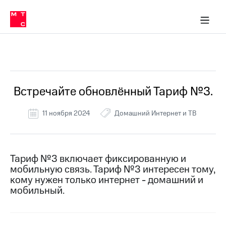
Перенести
ка 30% на связь
обильная связь
Сервисы и подписки
Интернет-магазин
Для дома
Скидка 30% на связь
Личные кабинеты
Финансы
Приложения
номер
ичные кабинеты
в МТС
Мобильная
связь
Все Новости
Тарифы
Интернет
и
ТВ
Услуги
Встречайте обновлённый Тариф №3.
Спутниковое
ТВ
11 ноября 2024
Домашний Интернет и ТВ
Роуминг
МТС
Деньги
Личный
кабинет
Мобильная связь
Тариф №3 включает фиксированную и
Скачать
Перенести
мобильную связь. Тариф №3 интересен тому,
приложение
номер
кому нужен только интернет - домашний и
Мой
в МТС
мобильный.
МТС
Акции
Тарифы
Скидка 30%
Услуги