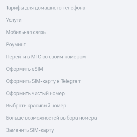
доступ
Тарифы для домашнего телефона
висы и подписки
к геолокации
МТС
Услуги
Сертификаты
Premium
безопасности
Мобильная связь
Подписка
Всё
на гигабайты
Роуминг
интернета,
под
фильмы,
рукой
Перейти в МТС со своим номером
музыка
в Мой МТС
и многое
другое
Оформить eSIM
Посмотрите,
что
Семейная
Оформить SIM-карту в Telegram
полезного
группа
есть
Оформить чистый номер
в нашем
Скидка
приложении
на тарифы,
Выбрать красивый номер
общие
КИОН
подписки
Больше возможностей выбора номера
и услуги,
КИОН
доступ
Музыка
Заменить SIM-карту
к геолокации