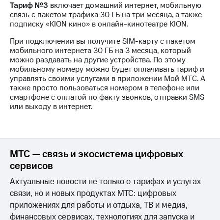
Тариф №3
включает домашний интернет, мобильную
на связь
связь с пакетом трафика 30 ГБ на три месяца, а также
подписку «KION кино» в онлайн-кинотеатре KION.
Роуминг
Тарифы
RED,
При подключении вы получите SIM-карту с пакетом
Семейная
РИИЛ
мобильного интернета 30 ГБ на 3 месяца, который
группа
и МТС
можно раздавать на другие устройства. По этому
Супер
мобильному номеру можно будет оплачивать тариф и
Заказать
дешевле
управлять своими услугами в приложении Мой МТС. А
SIM-
при
также просто пользоваться номером в телефоне или
карту
оплате
смартфоне с оплатой по факту звонков, отправки SMS
с карты
или выходу в интернет.
Оформить
МТС
eSIM
Деньги
SIM-
Выберите
карта
и подключите
МТС — связь и экосистема цифровых
для
ТВ
сервисов
иностранцев
с выгодным
тарифом
Актуальные новости не только о тарифах и услугах
Оформить
связи, но и новых продуктах МТС: цифровых
чистый
Тарифы
номер
приложениях для работы и отдыха, ТВ и медиа,
финансовых сервисах, технологиях для запуска и