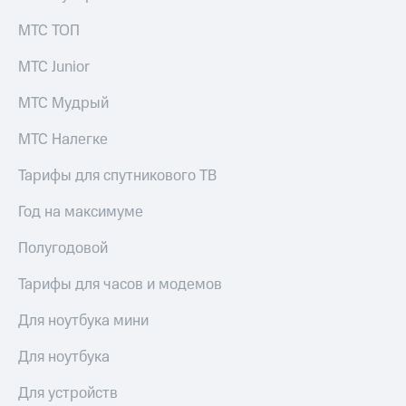
для дома
МТС ТОП
Услуги
290 ₽/
мес
МТС Junior
Акции
МТС
МТС Мудрый
Домашний
Premium
интернет
МТС Налегке
Подписка
Домашнее
на гигабайты
Тарифы для спутникового ТВ
ТВ
интернета,
фильмы,
Год на максимуме
Спутниковое
музыка
ТВ
и многое
Полугодовой
другое
Домашний
телефон
Тарифы для часов и модемов
Семейная
группа
Перейти
Для ноутбука мини
в МТС
Скидка
со своим
на тарифы,
Для ноутбука
номером
общие
подписки
Для устройств
Поддержка
и услуги,