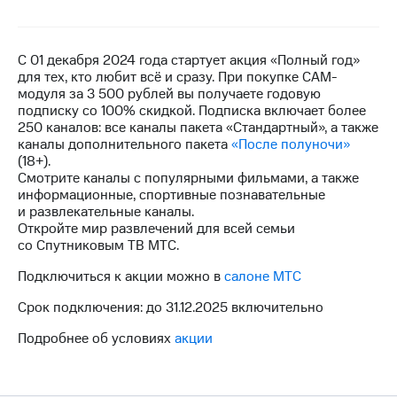
на связь
Роуминг
Тарифы
С 01 декабря 2024 года стартует акция «Полный год»
RED,
для тех, кто любит всё и сразу. При покупке САМ-
Семейная
РИИЛ
модуля за 3 500 рублей вы получаете годовую
группа
и МТС
подписку со 100% скидкой. Подписка включает более
Супер
250 каналов: все каналы пакета «Стандартный», а также
Заказать
дешевле
каналы дополнительного пакета
«После полуночи»
SIM-
при
(18+).
карту
оплате
Смотрите каналы с популярными фильмами, а также
с карты
информационные, спортивные познавательные
Оформить
МТС
и развлекательные каналы.
eSIM
Деньги
Откройте мир развлечений для всей семьи
со Спутниковым ТВ МТС.
SIM-
Выберите
карта
и подключите
Подключиться к акции можно в
салоне МТС
для
ТВ
иностранцев
с выгодным
Срок подключения: до 31.12.2025 включительно
тарифом
Оформить
Подробнее об условиях
акции
чистый
Тарифы
номер