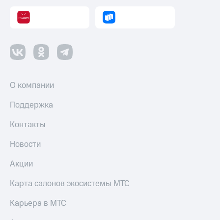
Пополнить
номер
МТС
Настройки
автоплатежа
Пополнить
номер
О компании
другого
оператора
Поддержка
Оплата
Контакты
интернета
и
Новости
ТВ
Акции
Переводы
с
Карта салонов экосистемы МТС
телефона
на карту
Карьера в МТС
МТС Pay