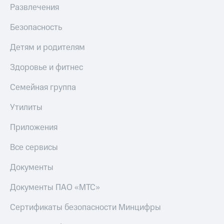
Развлечения
КИОН
Скидка 30%
Музыка
на связь
Безопасность
КИОН
С картой
Детям и родителям
Строки
МТС
Деньги
Здоровье и фитнес
Live
МТС
Семейная группа
Гудок
Накопления
Утилиты
Мой
Откладывайте
МТС
деньги
Приложения
и получайте
Все
доход 15%
приложения
Все сервисы
Акции
Финансы
Инвестиции
Условия
Документы
пополнения
Получайте
Документы ПАО «МТС»
доход
Скидка
онлайн
30%
Сертификаты безопасности Минцифры
на связь
Страхование