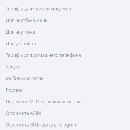
доступ
Тарифы для часов и модемов
висы и подписки
к геолокации
МТС
Для ноутбука мини
Сертификаты
Premium
безопасности
Для ноутбука
Подписка
Всё
на гигабайты
интернета,
под
Для устройств
фильмы,
рукой
музыка
Тарифы для домашнего телефона
в Мой МТС
и многое
другое
Услуги
Посмотрите,
что
Семейная
Мобильная связь
полезного
группа
есть
в нашем
Роуминг
Скидка
приложении
на тарифы,
Перейти в МТС со своим номером
общие
КИОН
подписки
Оформить eSIM
и услуги,
КИОН
доступ
Музыка
Оформить SIM-карту в Telegram
к геолокации