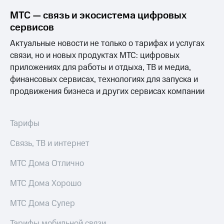
Интернет,
Выбрать
ТВ и телефон
красивый
МТС — связь и экосистема цифровых
для дома
номер
сервисов
Заменить
Актуальные новости не только о тарифах и услугах
Услуги
SIM-
связи, но и новых продуктах МТС: цифровых
карту
Личный
приложениях для работы и отдыха, ТВ и медиа,
кабинет
Перейти
финансовых сервисах, технологиях для запуска и
интернета
на
продвижения бизнеса и других сервисах компании
и
eSIM
ТВ
Личный
Для дома
Тарифы
кабинет
Выберите
спутникового
и подключите
ТВ
Связь, ТВ и интернет
ТВ
Скачать
с выгодным
приложение
МТС Дома Отлично
тарифом
Мой
МТС
МТС Дома Хорошо
Акции
Тарифы
Интернет,
МТС Дома Супер
ТВ и телефон
Видеонаблюдение
для дома
Тарифы мобильной связи