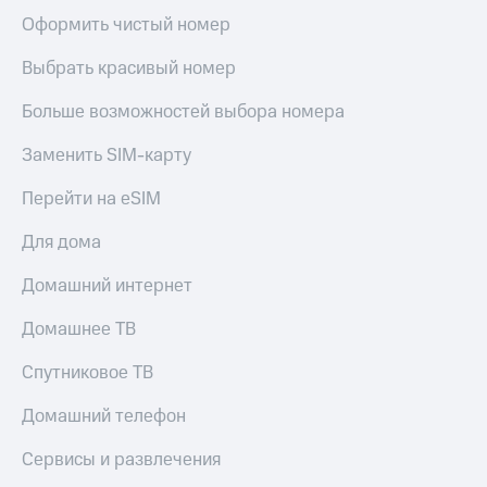
КИОН
Кино,
Оформить чистый номер
Строки
музыка,
книги
Выбрать красивый номер
Live
и не
только
Больше возможностей выбора номера
Гудок
Безопасность
Заменить SIM-карту
Мой
МТС
Финансы
Перейти на eSIM
Все
Детям
приложения
Для дома
и родителям
Инвестиции
Домашний интернет
Здоровье
и фитнес
Получайте
Домашнее ТВ
доход
Приложения
онлайн
от МТС
Спутниковое ТВ
Страхование
Акции
Домашний телефон
Покупка
Приложения
Сервисы и развлечения
полисов
КИОН
онлайн