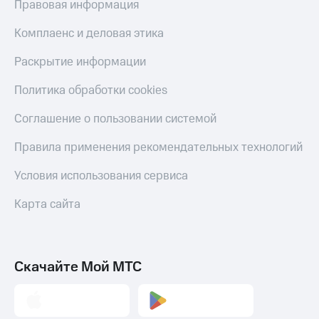
Правовая информация
Тарифы
Покупка
RED,
Комплаенс и деловая этика
полисов
РИИЛ
онлайн
и МТС Супер
Раскрытие информации
дешевле
Скидка 30%
при оплате
на связь
Политика обработки cookies
с карты
МТС Деньги
С картой
Соглашение о пользовании системой
МТС
Обзоры
Деньги
Правила применения рекомендательных технологий
товаров
МТС
Условия использования сервиса
Скидки
Накопления
до 40%
Карта сайта
Откладывайте
на смартфоны
деньги
и получайте
при
доход 15%
покупке
Скачайте Мой МТС
со связью
Платежи
МТС
и
переводы