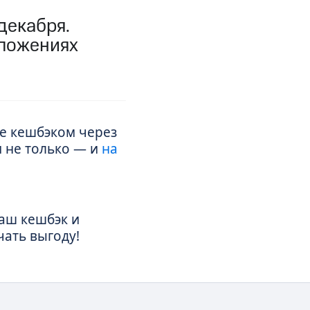
декабря.
фитнес
Приложения от МТС
иложениях
Приложения
Финансы
те кешбэком через
 не только — и
на
аш кешбэк и
чать выгоду!
угого оператора
Оплата
Интернет-магазин