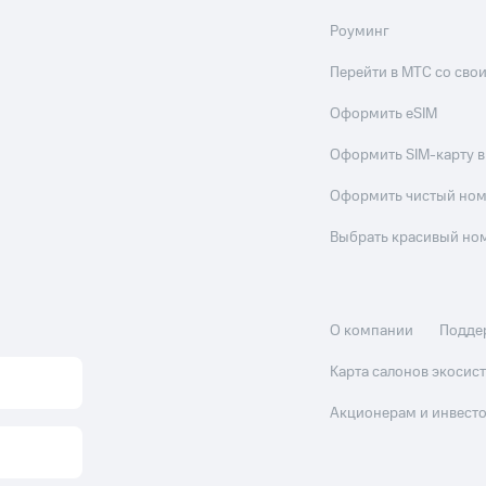
Роуминг
Перейти в МТС со св
Оформить eSIM
Оформить SIM-карту в
Оформить чистый но
Выбрать красивый но
О компании
Подде
Карта салонов экоси
Акционерам и инвест