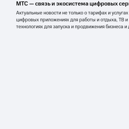
Смартфоны
Наушники и колонки
Умн
МТС Накопления
МТС — связь и экосистема цифровых се
Откладывайте деньги и получайте до
Актуальные новости не только о тарифах и услугах
цифровых приложениях для работы и отдыха, ТВ и
Акции
Условия пополнения
технологиях для запуска и продвижения бизнеса и
Скидка 30% на связь
Тарифы RED, РИИЛ и МТС Супер дешев
Обзоры товаров
Скидки до 40%
на смартфоны
при покупке со связью МТС