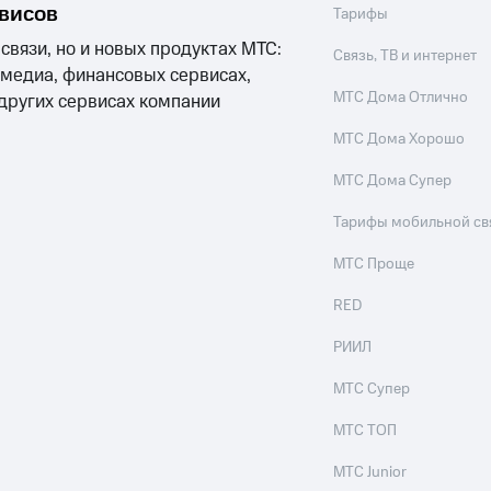
ые часы и трекеры
Умный дом
Планшеты
Акции и 
рвисов
Тарифы
ход 15%
 связи, но и новых продуктах МТС:
Связь, ТВ и интернет
 медиа, финансовых сервисах,
МТС Дома Отлично
 других сервисах компании
МТС Дома Хорошо
ле при оплате с карты МТС Деньги
МТС Дома Супер
Тарифы мобильной св
МТС Проще
RED
РИИЛ
МТС Супер
МТС ТОП
МТС Junior