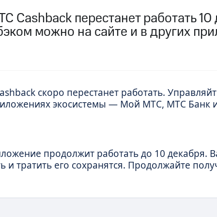
услуги, доступ к геолокации
С Cashback перестанет работать 10 
пасность
Финансы
Детям и родителям
Здоровье и 
ильмы, музыка и многое другое
бэком можно на сайте и в других пр
услуги, доступ к геолокации
ive
Гудок
Мой МТС
Все приложения
ashback
скоро перестанет работать. Управляй
риложениях экосистемы — Мой МТС, МТС Банк и
 в нашем приложении
ive
Гудок
Мой МТС
Все приложения
Инвестиции
ложение продолжит работать до 10 декабря. В
 и тратить его сохранятся. Продолжайте полу
ход 15%
ер МТС
Настройки автоплатежа
Пополнить номер др
 на карту
МТС Pay
Оплата по QR-коду за границей