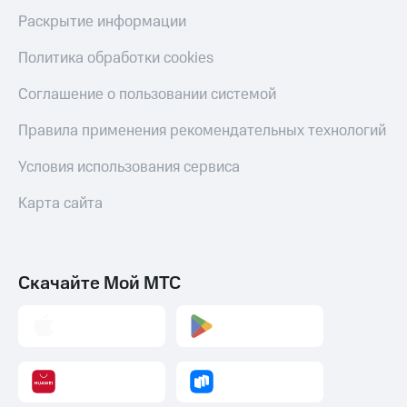
Раскрытие информации
Тарифы
Покупка
RED,
полисов
РИИЛ
Политика обработки cookies
онлайн
и МТС Супер
дешевле
Соглашение о пользовании системой
Скидка 30%
при оплате
на связь
с карты
Правила применения рекомендательных технологий
МТС Деньги
С картой
МТС
Условия использования сервиса
Обзоры
Деньги
товаров
Карта сайта
МТС
Скидки
Накопления
до 40%
Откладывайте
на смартфоны
Скачайте Мой МТС
деньги
и получайте
при
доход 15%
покупке
со связью
Платежи
МТС
и
переводы