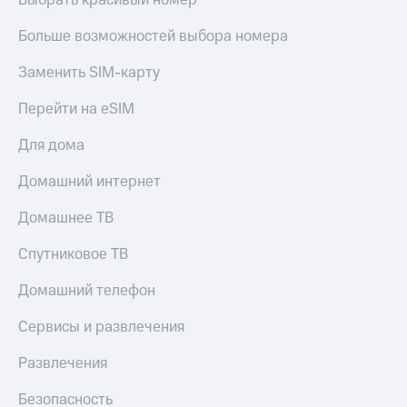
Выбрать красивый номер
КИОН
Кино,
Строки
музыка,
Больше возможностей выбора номера
книги
Live
и не
Заменить SIM-карту
только
Гудок
Перейти на eSIM
Безопасность
Мой
Для дома
МТС
Финансы
Домашний интернет
Все
Детям
приложения
и родителям
Домашнее ТВ
Инвестиции
Здоровье
Спутниковое ТВ
и фитнес
Получайте
доход
Домашний телефон
Приложения
онлайн
от МТС
Сервисы и развлечения
Страхование
Акции
Развлечения
Покупка
Приложения
полисов
КИОН
Безопасность
онлайн