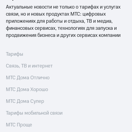
Интернет,
Выбрать
ТВ и телефон
красивый
Актуальные новости не только о тарифах и услугах
для дома
номер
связи, но и новых продуктах МТС: цифровых
приложениях для работы и отдыха, ТВ и медиа,
Заменить
Услуги
финансовых сервисах, технологиях для запуска и
SIM-
карту
продвижения бизнеса и других сервисах компании
Личный
кабинет
Перейти
интернета
на
Тарифы
и
eSIM
ТВ
Связь, ТВ и интернет
Личный
Для дома
кабинет
Выберите
МТС Дома Отлично
спутникового
и подключите
ТВ
ТВ
МТС Дома Хорошо
Скачать
с выгодным
приложение
тарифом
Мой
МТС Дома Супер
МТС
Акции
Тарифы
Тарифы мобильной связи
Интернет,
ТВ и телефон
МТС Проще
Видеонаблюдение
для дома