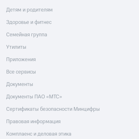
КИОН
Детям и родителям
Скидка 30%
Музыка
на связь
Здоровье и фитнес
КИОН
С картой
Строки
МТС
Семейная группа
Деньги
Live
Утилиты
МТС
Гудок
Накопления
Приложения
Мой
Откладывайте
Все сервисы
МТС
деньги
и получайте
Документы
Все
доход 15%
приложения
Документы ПАО «МТС»
Акции
Финансы
Инвестиции
Условия
пополнения
Сертификаты безопасности Минцифры
Получайте
доход
Скидка
Правовая информация
онлайн
30%
на связь
Комплаенс и деловая этика
Страхование