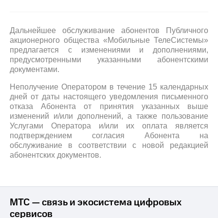
на связь
Роуминг
Тарифы
Дальнейшее обслуживание абонентов Публичного
RED,
акционерного общества «Мобильные ТелеСистемы»
Семейная
РИИЛ
предлагается с изменениями и дополнениями,
группа
и МТС
предусмотренными указанными абонентскими
Супер
документами.
Заказать
дешевле
SIM-
при
Неполучение Оператором в течение 15 календарных
карту
оплате
дней от даты настоящего уведомления письменного
с карты
отказа Абонента от принятия указанных выше
Оформить
МТС
изменений и/или дополнений, а также пользование
eSIM
Деньги
Услугами Оператора и/или их оплата является
SIM-
подтверждением согласия Абонента на
Выберите
карта
обслуживание в соответствии с новой редакцией
и подключите
для
ТВ
абонентских документов.
иностранцев
с выгодным
тарифом
Оформить
чистый
Тарифы
МТС — связь и экосистема цифровых
номер
сервисов