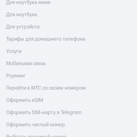
Для ноутбука мини
доступ
висы и подписки
к геолокации
Для ноутбука
МТС
Сертификаты
Premium
Для устройств
безопасности
Подписка
Тарифы для домашнего телефона
Всё
на гигабайты
интернета,
под
Услуги
фильмы,
рукой
музыка
в Мой МТС
и многое
Мобильная связь
другое
Посмотрите,
Роуминг
что
Семейная
полезного
группа
Перейти в МТС со своим номером
есть
в нашем
Скидка
Оформить eSIM
приложении
на тарифы,
общие
КИОН
Оформить SIM-карту в Telegram
подписки
и услуги,
КИОН
Оформить чистый номер
доступ
Музыка
к геолокации