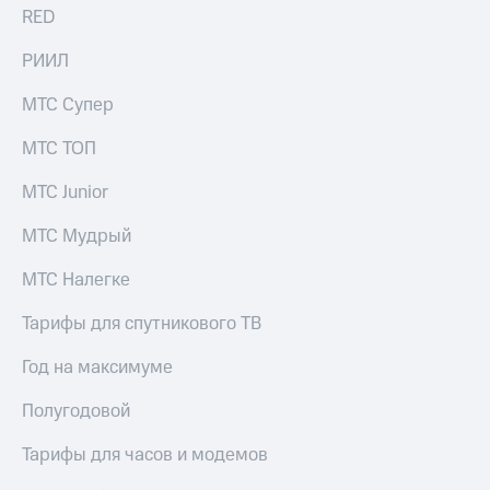
для дома
RED
Услуги
290 ₽/
РИИЛ
мес
Акции
МТС Супер
МТС
Домашний
Premium
МТС ТОП
интернет
Подписка
МТС Junior
Домашнее
на гигабайты
ТВ
интернета,
МТС Мудрый
фильмы,
Спутниковое
музыка
ТВ
МТС Налегке
и многое
другое
Домашний
Тарифы для спутникового ТВ
телефон
Семейная
группа
Год на максимуме
Перейти
в МТС
Скидка
Полугодовой
со своим
на тарифы,
номером
общие
Тарифы для часов и модемов
подписки
Поддержка
и услуги,