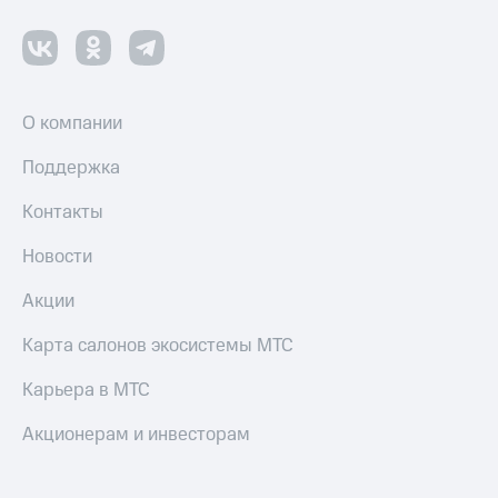
Пополнить
номер
МТС
Настройки
автоплатежа
О компании
Пополнить
Поддержка
номер
другого
Контакты
оператора
Новости
Оплата
интернета
Акции
и
ТВ
Карта салонов экосистемы МТС
Переводы
Карьера в МТС
с
телефона
Акционерам и инвесторам
на карту
МТС Pay