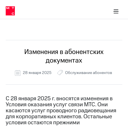
Перенести
ка 30% на связь
обильная связь
Сервисы и подписки
Интернет-магазин
Для дома
Скидка 30% на связь
Личные кабинеты
Финансы
Приложения
номер
ичные кабинеты
в МТС
Мобильная
связь
Все Новости
Тарифы
Интернет
и
ТВ
Услуги
Изменения в абонентских
Спутниковое
документах
ТВ
Роуминг
МТС
28 января 2025
Обслуживание абонентов
Деньги
Личный
кабинет
Мобильная связь
Скачать
Перенести
С 28 января 2025 г. вносятся изменения в
приложение
номер
Условия оказания услуг связи МТС. Они
Мой
в МТС
МТС
касаются услуг проводного радиовещания
Акции
для корпоративных клиентов. Остальные
Тарифы
условия остаются прежними
Скидка 30%
Услуги