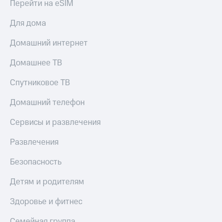
Перейти на eSIM
КИОН
Кино,
Строки
музыка,
Для дома
книги
Live
и не
Домашний интернет
только
Гудок
Домашнее ТВ
Безопасность
Мой
МТС
Спутниковое ТВ
Финансы
Все
Домашний телефон
Детям
приложения
и родителям
Сервисы и развлечения
Инвестиции
Здоровье
и фитнес
Развлечения
Получайте
доход
Приложения
Безопасность
онлайн
от МТС
Детям и родителям
Страхование
Акции
Здоровье и фитнес
Покупка
Приложения
полисов
КИОН
Семейная группа
онлайн