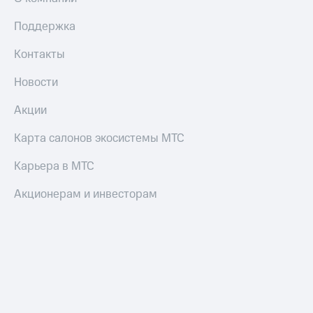
Пополнить
номер
Поддержка
МТС
Контакты
Настройки
автоплатежа
Новости
Пополнить
Акции
номер
другого
Карта салонов экосистемы МТС
оператора
Карьера в МТС
Оплата
интернета
Акционерам и инвесторам
и
ТВ
Переводы
с
телефона
на карту
МТС Pay