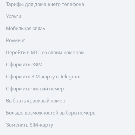
Тарифы для домашнего телефона
доступ
висы и подписки
к геолокации
МТС
Услуги
Сертификаты
Premium
безопасности
Мобильная связь
Подписка
Всё
на гигабайты
Роуминг
интернета,
под
фильмы,
рукой
Перейти в МТС со своим номером
музыка
в Мой МТС
и многое
Оформить eSIM
другое
Посмотрите,
что
Оформить SIM-карту в Telegram
Семейная
полезного
группа
есть
Оформить чистый номер
в нашем
Скидка
приложении
Выбрать красивый номер
на тарифы,
общие
КИОН
подписки
Больше возможностей выбора номера
и услуги,
КИОН
доступ
Заменить SIM-карту
Музыка
к геолокации