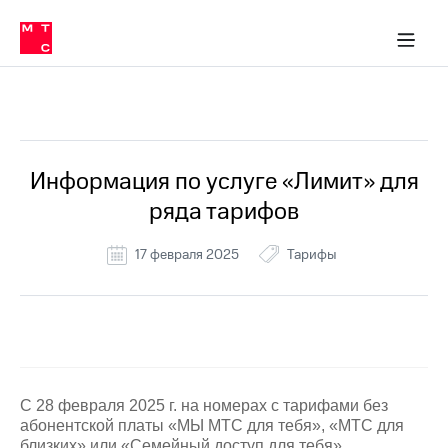
Перенести
ка 30% на связь
обильная связь
Сервисы и подписки
Интернет-магазин
Для дома
Скидка 30% на связь
Личные кабинеты
Финансы
Приложения
номер
ичные кабинеты
в МТС
Мобильная
связь
Все Новости
Тарифы
Интернет
и
ТВ
Услуги
Информация по услуге «Лимит» для
Спутниковое
ряда тарифов
ТВ
Роуминг
МТС
17 февраля 2025
Тарифы
Деньги
Личный
кабинет
Мобильная связь
Скачать
Перенести
приложение
номер
Мой
в МТС
МТС
Акции
Тарифы
С 28 февраля 2025 г. на номерах с тарифами без
абонентской платы «МЫ МТС для тебя», «МТС для
Скидка 30%
Услуги
близких» или «Семейный доступ для тебя»