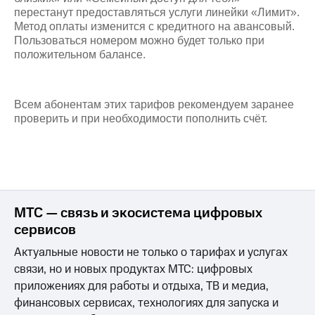
на связь
перестанут предоставляться услуги линейки «Лимит».
Метод оплаты изменится с кредитного на авансовый.
Роуминг
Тарифы
Пользоваться номером можно будет только при
RED,
положительном балансе.
Семейная
РИИЛ
группа
и МТС
Супер
Заказать
дешевле
Всем абонентам этих тарифов рекомендуем заранее
SIM-
при
проверить и при необходимости пополнить счёт.
карту
оплате
с карты
Оформить
МТС
eSIM
Деньги
SIM-
Выберите
карта
МТС — связь и экосистема цифровых
и подключите
для
ТВ
сервисов
иностранцев
с выгодным
Актуальные новости не только о тарифах и услугах
тарифом
Оформить
связи, но и новых продуктах МТС: цифровых
чистый
приложениях для работы и отдыха, ТВ и медиа,
Тарифы
номер
финансовых сервисах, технологиях для запуска и