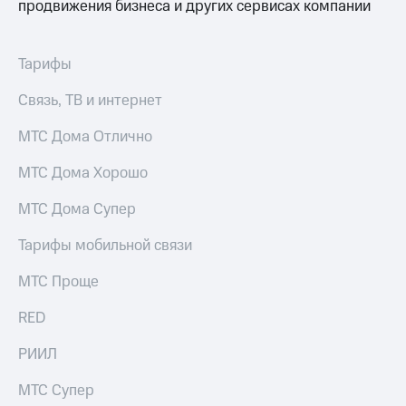
Интернет,
Выбрать
продвижения бизнеса и других сервисах компании
ТВ и телефон
красивый
для дома
номер
Тарифы
Заменить
Услуги
SIM-
Связь, ТВ и интернет
карту
Личный
МТС Дома Отлично
кабинет
Перейти
интернета
на
и
МТС Дома Хорошо
eSIM
ТВ
Личный
МТС Дома Супер
Для дома
кабинет
Выберите
спутникового
Тарифы мобильной связи
и подключите
ТВ
ТВ
Скачать
с выгодным
МТС Проще
приложение
тарифом
Мой
RED
МТС
Акции
Тарифы
РИИЛ
Интернет,
ТВ и телефон
МТС Супер
Видеонаблюдение
для дома