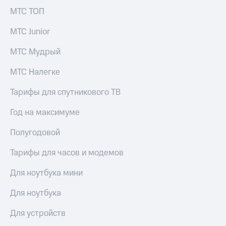
для дома
МТС ТОП
Услуги
290 ₽/
МТС Junior
мес
Акции
МТС Мудрый
МТС
Домашний
Premium
интернет
МТС Налегке
Подписка
Домашнее
Тарифы для спутникового ТВ
на гигабайты
ТВ
интернета,
фильмы,
Год на максимуме
Спутниковое
музыка
ТВ
и многое
Полугодовой
другое
Домашний
Тарифы для часов и модемов
телефон
Семейная
группа
Для ноутбука мини
Перейти
в МТС
Скидка
Для ноутбука
со своим
на тарифы,
номером
общие
Для устройств
подписки
Поддержка
и услуги,