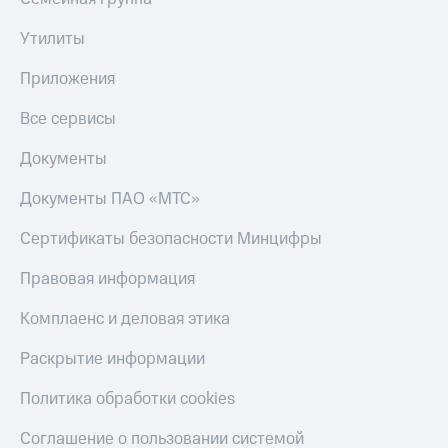
КИОН
Скидка 30%
Утилиты
Музыка
на связь
Приложения
КИОН
С картой
Строки
МТС
Все сервисы
Деньги
Live
Документы
МТС
Гудок
Накопления
Документы ПАО «МТС»
Мой
Откладывайте
МТС
Сертификаты безопасности Минцифры
деньги
и получайте
Все
доход 15%
Правовая информация
приложения
Акции
Финансы
Комплаенс и деловая этика
Инвестиции
Условия
пополнения
Раскрытие информации
Получайте
доход
Скидка
Политика обработки cookies
онлайн
30%
на связь
Соглашение о пользовании системой
Страхование