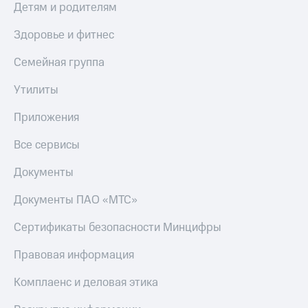
Детям и родителям
Пополнить
номер
Здоровье и фитнес
МТС
Настройки
Семейная группа
автоплатежа
Утилиты
Пополнить
номер
Приложения
другого
оператора
Все сервисы
Оплата
Документы
интернета
и
Документы ПАО «МТС»
ТВ
Сертификаты безопасности Минцифры
Переводы
с
Правовая информация
телефона
на карту
Комплаенс и деловая этика
МТС Pay