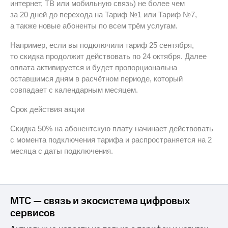
интернет, ТВ или мобильную связь) не более чем
для дома
за 20 дней до перехода на Тариф №1 или Тариф №7,
Услуги
290 ₽/
а также новые абоненты по всем трём услугам.
мес
Акции
Например, если вы подключили тариф 25 сентября,
МТС
то скидка продолжит действовать по 24 октября. Далее
Домашний
Premium
оплата активируется и будет пропорциональна
интернет
оставшимся дням в расчётном периоде, который
Подписка
Домашнее
совпадает с календарным месяцем.
на гигабайты
ТВ
интернета,
Срок действия акции
фильмы,
Спутниковое
музыка
ТВ
Скидка 50% на абонентскую плату начинает действовать
и многое
с момента подключения тарифа и распространяется на 2
другое
Домашний
месяца с даты подключения.
телефон
Семейная
группа
Перейти
в МТС
Скидка
со своим
на тарифы,
МТС — связь и экосистема цифровых
номером
общие
сервисов
подписки
Поддержка
и услуги,