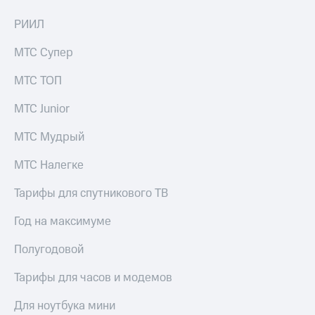
КИОН
Кино,
Строки
РИИЛ
музыка,
книги
Live
МТС Супер
и не
только
Гудок
МТС ТОП
Безопасность
Мой
МТС Junior
МТС
Финансы
МТС Мудрый
Все
Детям
приложения
и родителям
МТС Налегке
Инвестиции
Здоровье
Тарифы для спутникового ТВ
и фитнес
Получайте
Год на максимуме
доход
Приложения
онлайн
от МТС
Полугодовой
Страхование
Акции
Тарифы для часов и модемов
Покупка
Приложения
полисов
Для ноутбука мини
КИОН
онлайн