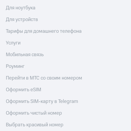
Для ноутбука
КИОН
Скидка 30%
Музыка
на связь
Для устройств
КИОН
С картой
Строки
Тарифы для домашнего телефона
МТС
Деньги
Live
Услуги
МТС
Гудок
Накопления
Мобильная связь
Мой
Откладывайте
Роуминг
МТС
деньги
и получайте
Перейти в МТС со своим номером
Все
доход 15%
приложения
Оформить eSIM
Акции
Финансы
Инвестиции
Условия
Оформить SIM-карту в Telegram
пополнения
Получайте
Оформить чистый номер
доход
Скидка
онлайн
30%
Выбрать красивый номер
на связь
Страхование