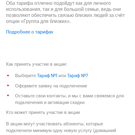
Интернет,
Выбрать
Оба тарифа отлично подойдут как для личного
ТВ и телефон
красивый
использования, так и для большой семьи, ведь они
для дома
номер
позволяют обеспечить связью близких людей за счёт
опции «Группа для близких».
Заменить
Услуги
SIM-
Подробнее о тарифах
карту
Личный
кабинет
Перейти
интернета
на
и
eSIM
ТВ
Как принять участие в акции:
Личный
Для дома
кабинет
Выберите
Тариф №1
Тариф №7
Выберите
или
спутникового
и подключите
ТВ
Оформите заявку на подключение
ТВ
Скачать
с выгодным
Оставьте свои контакты, и мы с вами свяжемся для
приложение
тарифом
подключения и активации скидки
Мой
МТС
Кто может принять участие в акции
Акции
Тарифы
Интернет,
В акции могут участвовать абоненты, которые
ТВ и телефон
подключили минимум одну новую услугу (домашний
Видеонаблюдение
для дома