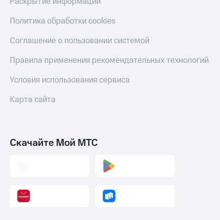
Раскрытие информации
Оплата
по QR-
Политика обработки cookies
коду
за границей
Соглашение о пользовании системой
тернет-магазин
Правила применения рекомендательных технологий
Смартфоны
Условия использования сервиса
Наушники
и
Карта сайта
колонки
Умные
часы
и
Скачайте Мой МТС
трекеры
Умный
дом
Планшеты
Акции