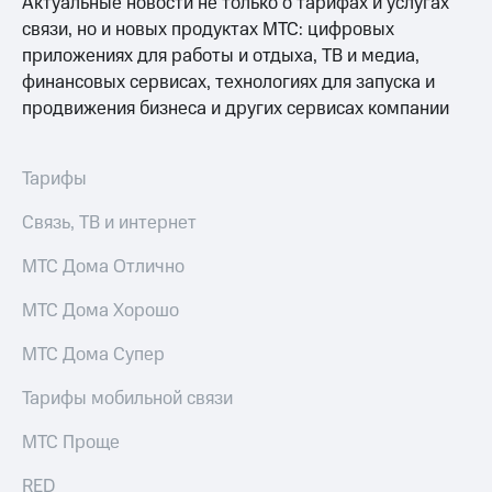
Актуальные новости не только о тарифах и услугах
доступ
связи, но и новых продуктах МТС: цифровых
висы и подписки
к геолокации
приложениях для работы и отдыха, ТВ и медиа,
МТС
Сертификаты
Premium
финансовых сервисах, технологиях для запуска и
безопасности
продвижения бизнеса и других сервисах компании
Подписка
Всё
на гигабайты
интернета,
под
Тарифы
фильмы,
рукой
музыка
в Мой МТС
Связь, ТВ и интернет
и многое
другое
Посмотрите,
МТС Дома Отлично
что
Семейная
полезного
группа
МТС Дома Хорошо
есть
в нашем
Скидка
МТС Дома Супер
приложении
на тарифы,
общие
Тарифы мобильной связи
КИОН
подписки
и услуги,
МТС Проще
КИОН
доступ
Музыка
к геолокации
RED