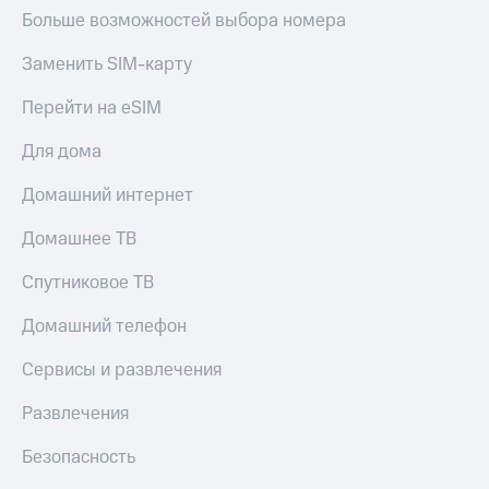
Больше возможностей выбора номера
Тарифы
Покупка
RED,
полисов
Заменить SIM-карту
РИИЛ
онлайн
и МТС Супер
Перейти на eSIM
дешевле
Скидка 30%
при оплате
на связь
с карты
Для дома
МТС Деньги
С картой
Домашний интернет
МТС
Обзоры
Деньги
товаров
Домашнее ТВ
МТС
Скидки
Накопления
Спутниковое ТВ
до 40%
Откладывайте
на смартфоны
Домашний телефон
деньги
и получайте
при
Сервисы и развлечения
доход 15%
покупке
со связью
Развлечения
Платежи
МТС
и
Безопасность
переводы