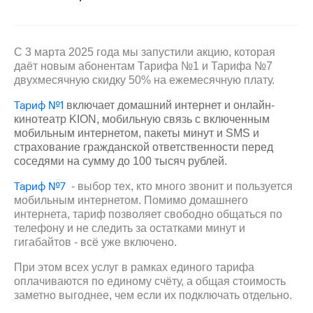
на связь
Роуминг
Тарифы
RED,
C 3 марта 2025 года мы запустили акцию, которая
Семейная
РИИЛ
даёт новым абонентам Тарифа №1 и Тарифа №7
группа
и МТС
двухмесячную скидку 50% на ежемесячную плату.
Супер
Заказать
дешевле
Тариф №1
включает домашний интернет и онлайн-
SIM-
при
кинотеатр KION, мобильную связь с включенным
карту
оплате
мобильным интернетом, пакеты минут и SMS и
с карты
страхование гражданской ответственности перед
Оформить
МТС
соседями на сумму до 100 тысяч рублей.
eSIM
Деньги
Тариф №7
- выбор тех, кто много звонит и пользуется
SIM-
Выберите
мобильным интернетом. Помимо домашнего
карта
и подключите
интернета, тариф позволяет свободно общаться по
для
ТВ
телефону и не следить за остатками минут и
иностранцев
с выгодным
гигабайтов - всё уже включено.
тарифом
Оформить
При этом всех услуг в рамках единого тарифа
чистый
оплачиваются по единому счёту, а общая стоимость
Тарифы
номер
заметно выгоднее, чем если их подключать отдельно.