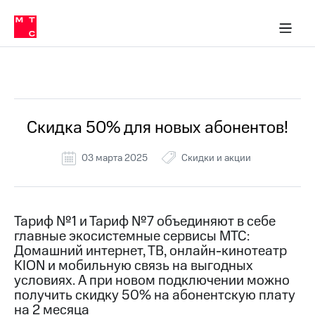
Перенести
ка 30% на связь
обильная связь
Сервисы и подписки
Интернет-магазин
Для дома
Скидка 30% на связь
Личные кабинеты
Финансы
Приложения
номер
ичные кабинеты
в МТС
Мобильная
связь
Все Новости
Тарифы
Интернет
и
ТВ
Услуги
Скидка 50% для новых абонентов!
Спутниковое
ТВ
03 марта 2025
Скидки и акции
Роуминг
МТС
Деньги
Личный
кабинет
Мобильная связь
Тариф №1 и Тариф №7 объединяют в себе
Скачать
Перенести
главные экосистемные сервисы МТС:
приложение
номер
Домашний интернет, ТВ, онлайн-кинотеатр
Мой
в МТС
KION и мобильную связь на выгодных
МТС
условиях. А при новом подключении можно
Акции
Тарифы
получить скидку 50% на абонентскую плату
на 2 месяца
Скидка 30%
Услуги