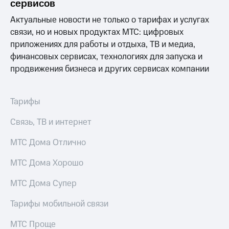
Интернет,
Выбрать
сервисов
ТВ и телефон
красивый
Актуальные новости не только о тарифах и услугах
для дома
номер
связи, но и новых продуктах МТС: цифровых
Заменить
приложениях для работы и отдыха, ТВ и медиа,
Услуги
SIM-
финансовых сервисах, технологиях для запуска и
карту
Личный
продвижения бизнеса и других сервисах компании
кабинет
Перейти
интернета
на
и
eSIM
Тарифы
ТВ
Личный
Для дома
Связь, ТВ и интернет
кабинет
Выберите
спутникового
и подключите
МТС Дома Отлично
ТВ
ТВ
Скачать
с выгодным
МТС Дома Хорошо
приложение
тарифом
Мой
МТС Дома Супер
МТС
Акции
Тарифы
Тарифы мобильной связи
Интернет,
ТВ и телефон
Видеонаблюдение
МТС Проще
для дома