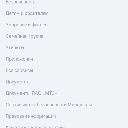
Безопасность
КИОН
Скидка 30%
Музыка
Детям и родителям
на связь
КИОН
Здоровье и фитнес
С картой
Строки
МТС
Семейная группа
Деньги
Live
МТС
Утилиты
Гудок
Накопления
Приложения
Мой
Откладывайте
МТС
деньги
Все сервисы
и получайте
Все
доход 15%
Документы
приложения
Акции
Финансы
Документы ПАО «МТС»
Инвестиции
Условия
пополнения
Сертификаты безопасности Минцифры
Получайте
доход
Скидка
Правовая информация
онлайн
30%
на связь
Страхование
Комплаенс и деловая этика