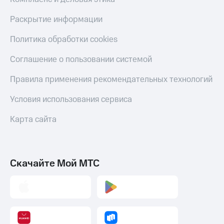
Тарифы
Покупка
Раскрытие информации
RED,
полисов
РИИЛ
онлайн
Политика обработки cookies
и МТС Супер
дешевле
Скидка 30%
Соглашение о пользовании системой
при оплате
на связь
с карты
МТС Деньги
Правила применения рекомендательных технологий
С картой
МТС
Обзоры
Условия использования сервиса
Деньги
товаров
МТС
Карта сайта
Скидки
Накопления
до 40%
Откладывайте
на смартфоны
деньги
Скачайте Мой МТС
и получайте
при
доход 15%
покупке
со связью
Платежи
МТС
и
переводы