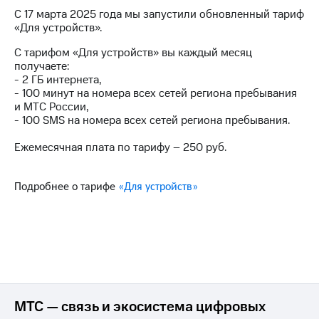
на связь
С 17 марта 2025 года мы запустили обновленный тариф
«Для устройств».
Роуминг
Тарифы
RED,
С тарифом «Для устройств» вы каждый месяц
Семейная
РИИЛ
получаете:
группа
и МТС
- 2 ГБ интернета,
Супер
- 100 минут на номера всех сетей региона пребывания
Заказать
дешевле
и МТС России,
SIM-
при
- 100 SMS на номера всех сетей региона пребывания.
карту
оплате
с карты
Ежемесячная плата по тарифу – 250 руб.
Оформить
МТС
eSIM
Деньги
Подробнее о тарифе
«Для устройств»
SIM-
Выберите
карта
и подключите
для
ТВ
иностранцев
с выгодным
тарифом
Оформить
чистый
Тарифы
номер
МТС — связь и экосистема цифровых