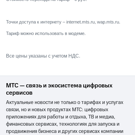
для дома
Услуги
290 ₽/
мес
Точки доступа к интернету – internet.mts.ru, wap.mts.ru.
Акции
МТС
Тариф можно использовать в модеме.
Домашний
Premium
интернет
Подписка
Домашнее
на гигабайты
Все цены указаны с учетом НДС.
ТВ
интернета,
фильмы,
Спутниковое
музыка
ТВ
и многое
другое
МТС — связь и экосистема цифровых
Домашний
сервисов
телефон
Семейная
группа
Актуальные новости не только о тарифах и услугах
Перейти
связи, но и новых продуктах МТС: цифровых
в МТС
Скидка
со своим
приложениях для работы и отдыха, ТВ и медиа,
на тарифы,
номером
общие
финансовых сервисах, технологиях для запуска и
подписки
продвижения бизнеса и других сервисах компании
Поддержка
и услуги,