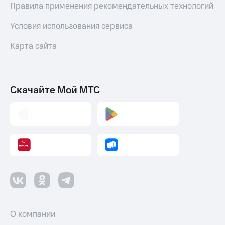
Правила применения рекомендательных технологий
Оплата
по QR-
Условия использования сервиса
коду
за границей
Карта сайта
тернет-магазин
Смартфоны
Наушники
Скачайте Мой МТС
и
колонки
Умные
часы
и
трекеры
Умный
дом
Планшеты
О компании
Акции