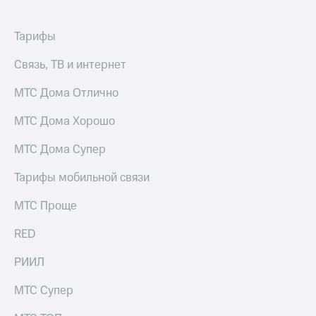
доступ
висы и подписки
к геолокации
Тарифы
МТС
Сертификаты
Premium
безопасности
Связь, ТВ и интернет
Подписка
Всё
на гигабайты
МТС Дома Отлично
интернета,
под
фильмы,
рукой
МТС Дома Хорошо
музыка
в Мой МТС
и многое
МТС Дома Супер
другое
Посмотрите,
Тарифы мобильной связи
что
Семейная
полезного
группа
есть
МТС Проще
в нашем
Скидка
приложении
RED
на тарифы,
общие
КИОН
РИИЛ
подписки
и услуги,
КИОН
МТС Супер
доступ
Музыка
к геолокации