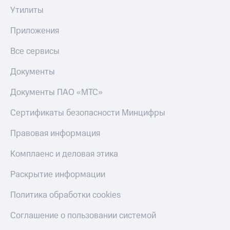
Пополнить
Утилиты
номер
МТС
Приложения
Настройки
Все сервисы
автоплатежа
Документы
Пополнить
номер
Документы ПАО «МТС»
другого
оператора
Сертификаты безопасности Минцифры
Оплата
Правовая информация
интернета
и
ТВ
Комплаенс и деловая этика
Переводы
Раскрытие информации
с
телефона
Политика обработки cookies
на карту
Соглашение о пользовании системой
МТС Pay