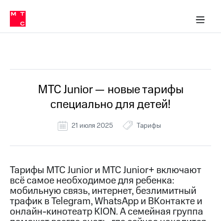
Перенести
ка 30% на связь
обильная связь
Сервисы и подписки
Интернет-магазин
Для дома
Скидка 30% на связь
Личные кабинеты
Финансы
Приложения
номер
ичные кабинеты
в МТС
Мобильная
связь
Все Новости
Тарифы
Интернет
и
ТВ
Услуги
МТС Junior — новые тарифы
Спутниковое
специально для детей!
ТВ
Роуминг
МТС
21 июля 2025
Тарифы
Деньги
Личный
кабинет
Мобильная связь
Скачать
Перенести
Тарифы МТС Junior и МТС Junior+ включают
приложение
номер
всё самое необходимое для ребенка:
Мой
в МТС
МТС
мобильную связь, интернет, безлимитный
Акции
трафик в Telegram, WhatsApp и ВКонтакте и
Тарифы
онлайн-кинотеатр KION. А семейная группа
Скидка 30%
Услуги