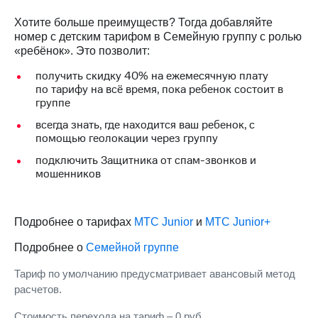
Интернет,
Выбрать
ТВ и телефон
красивый
Хотите больше преимуществ? Тогда добавляйте
для дома
номер
номер с детским тарифом в Семейную группу с ролью
«ребёнок». Это позволит:
Заменить
Услуги
SIM-
получить
скидк
у 4
0% на
ежемесячную плату
карту
по
тариф
у на всё время
, пока ребенок состоит в
Личный
группе
кабинет
Перейти
интернета
на
всегда
знать, где находится ваш
ребенок, с
и
eSIM
помощью геолокации через группу
ТВ
подключить Защитника от спам-звонков и
Личный
Для дома
мошенников
кабинет
Выберите
спутникового
и подключите
ТВ
ТВ
Скачать
с выгодным
Подробнее о тарифах
МТС Junior
и
МТС Junior+
приложение
тарифом
Мой
Подробнее о
Семейной группе
МТС
Акции
Тарифы
Тариф по умолчанию предусматривает авансовый метод
Интернет,
расчетов.
ТВ и телефон
Видеонаблюдение
для дома
Стоимость перехода на тариф – 0 руб.