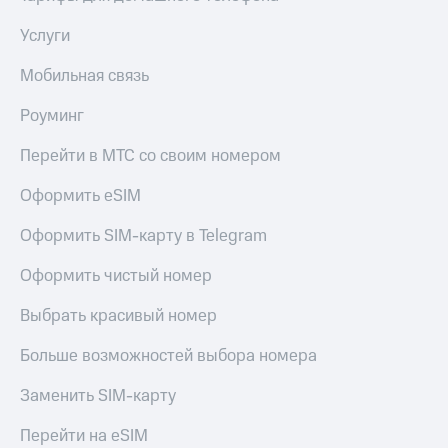
КИОН
Скидка 30%
Услуги
Музыка
на связь
Мобильная связь
КИОН
С картой
Строки
МТС
Роуминг
Деньги
Live
Перейти в МТС со своим номером
МТС
Гудок
Накопления
Оформить eSIM
Мой
Откладывайте
Оформить SIM-карту в Telegram
МТС
деньги
и получайте
Все
Оформить чистый номер
доход 15%
приложения
Акции
Финансы
Выбрать красивый номер
Инвестиции
Условия
пополнения
Больше возможностей выбора номера
Получайте
доход
Скидка
Заменить SIM-карту
онлайн
30%
на связь
Перейти на eSIM
Страхование