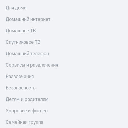
Тарифы
Для дома
Покупка
RED,
полисов
РИИЛ
Домашний интернет
онлайн
и МТС Супер
дешевле
Скидка 30%
Домашнее ТВ
при оплате
на связь
с карты
Спутниковое ТВ
МТС Деньги
С картой
МТС
Домашний телефон
Обзоры
Деньги
товаров
Сервисы и развлечения
МТС
Скидки
Накопления
Развлечения
до 40%
Откладывайте
на смартфоны
Безопасность
деньги
и получайте
при
Детям и родителям
доход 15%
покупке
со связью
Платежи
Здоровье и фитнес
МТС
и
переводы
Семейная группа