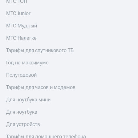
МТС ТОП
КИОН
Кино,
Строки
музыка,
МТС Junior
книги
Live
и не
МТС Мудрый
только
Гудок
МТС Налегке
Безопасность
Мой
Тарифы для спутникового ТВ
МТС
Финансы
Все
Год на максимуме
Детям
приложения
и родителям
Полугодовой
Инвестиции
Здоровье
Тарифы для часов и модемов
и фитнес
Получайте
доход
Приложения
Для ноутбука мини
онлайн
от МТС
Для ноутбука
Страхование
Акции
Для устройств
Покупка
Приложения
полисов
КИОН
Тарифы для домашнего телефона
онлайн