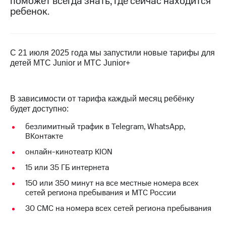
поможет всегда знать, где сейчас находится
на связь
ребенок.
Роуминг
Тарифы
RED,
Семейная
РИИЛ
С 21 июля 2025 года мы запустили новые тарифы для
группа
и МТС
детей МТС Junior и МТС Junior+
Супер
Заказать
дешевле
SIM-
при
карту
оплате
В зависимости от тарифа каждый месяц ребёнку
с карты
будет доступно:
Оформить
МТС
eSIM
Деньги
безлимитный трафик в Telegram, Whats
Ap
p,
В
К
онтакте
SIM-
Выберите
карта
онлайн-кинотеатр KION
и подключите
для
ТВ
15 или 35
ГБ интернета
иностранцев
с выгодным
тарифом
150 или 350
минут на
все местные
номера всех
Оформить
сетей региона пребывания и МТС России
чистый
Тарифы
30 СМС
на номера всех сетей региона пребывания
номер