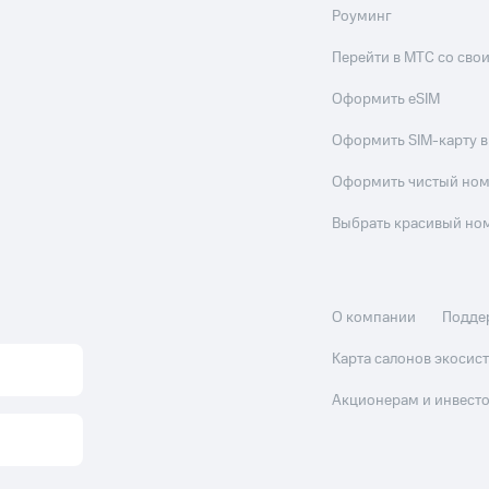
Роуминг
Перейти в МТС со св
Оформить eSIM
Оформить SIM-карту в
Оформить чистый но
Выбрать красивый но
О компании
Подде
Карта салонов экоси
Акционерам и инвест