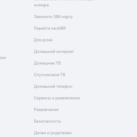
скидки
Все товары
номера
Заменить SIM-карту
Перейти на eSIM
Для дома
Домашний интернет
язи
Домашнее ТВ
Спутниковое ТВ
Домашний телефон
Сервисы и развлечения
Развлечения
Безопасность
Детям и родителям