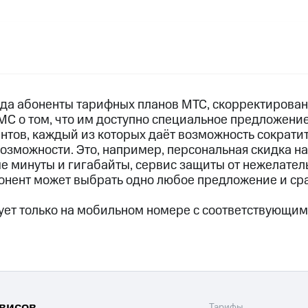
услуги, доступ к геолокации
пасность
Финансы
Детям и родителям
Здоровье и 
ильмы, музыка и многое другое
услуги, доступ к геолокации
ive
Гудок
Мой МТС
Все приложения
ода абоненты тарифных планов МТС, скорректирова
МС о том, что им доступно специальное предложение
нтов, каждый из которых даёт возможность сократит
озможности. Это, например, персональная скидка на
 в нашем приложении
ые минуты и гигабайты, сервис защиты от нежелател
бонент может выбрать одно любое предложение и ср
ive
Гудок
Мой МТС
Все приложения
Инвестиции
ет только на мобильном номере с соответствующи
ход 15%
ер МТС
Настройки автоплатежа
Пополнить номер др
 на карту
МТС Pay
Оплата по QR-коду за границей
рвисов
Тарифы