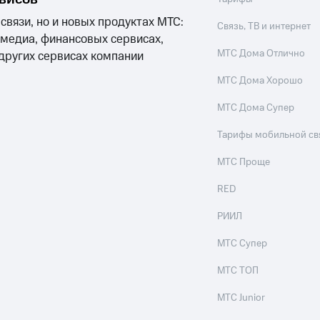
ые часы и трекеры
Умный дом
Планшеты
Акции и 
 связи, но и новых продуктах МТС:
ход 15%
Связь, ТВ и интернет
 медиа, финансовых сервисах,
МТС Дома Отлично
 других сервисах компании
МТС Дома Хорошо
МТС Дома Супер
ле при оплате с карты МТС Деньги
Тарифы мобильной св
МТС Проще
RED
РИИЛ
МТС Супер
МТС ТОП
МТС Junior