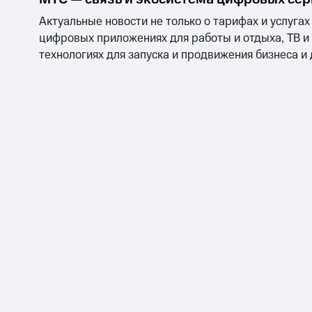
Смартфоны
Наушники и колонки
Умн
МТС Накопления
Актуальные новости не только о тарифах и услугах
Откладывайте деньги и получайте до
цифровых приложениях для работы и отдыха, ТВ и
Акции
Условия пополнения
технологиях для запуска и продвижения бизнеса и
Скидка 30% на связь
Тарифы RED, РИИЛ и МТС Супер дешев
Обзоры товаров
Скидки до 40%
на смартфоны
при покупке со связью МТС