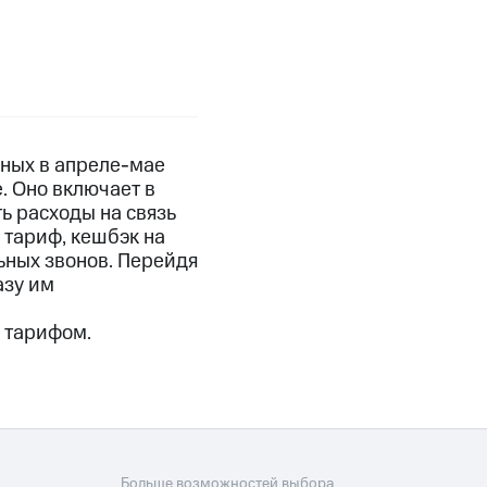
фитнес
Приложения от МТС
Приложения
Финансы
нных в апреле-мае
. Оно включает в
ь расходы на связь
 тариф, кешбэк на
ьных звонов. Перейдя
азу им
м тарифом.
угого оператора
Оплата
Интернет-магазин
Больше возможностей выбора