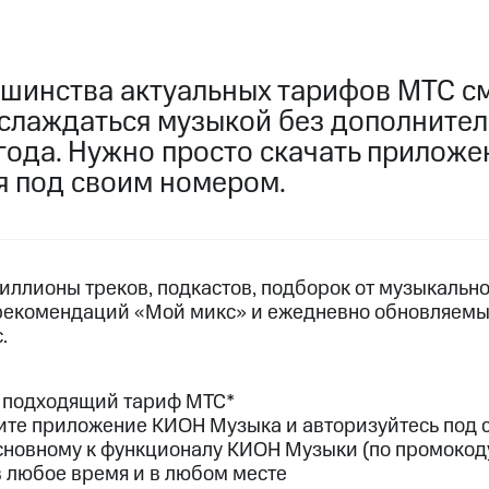
услуги, доступ к геолокации
пасность
Финансы
Детям и родителям
Здоровье и 
ильмы, музыка и многое другое
шинства актуальных тарифов МТС с
слаждаться музыкой без дополнител
услуги, доступ к геолокации
ive
Гудок
Мой МТС
Все приложения
года. Нужно просто скачать приложе
я под своим номером.
 в нашем приложении
иллионы треков, подкастов, подборок от музыкальн
ive
Гудок
Мой МТС
Все приложения
Инвестиции
рекомендаций «Мой микс» и ежедневно обновляемы
.
ход 15%
ас подходящий тариф МТС*
ер МТС
Настройки автоплатежа
Пополнить номер др
вите приложение КИОН Музыка и авторизуйтесь под
 на карту
МТС Pay
Оплата по QR-коду за границей
 основному к функционалу КИОН Музыки (по промокод
 любое время и в любом месте