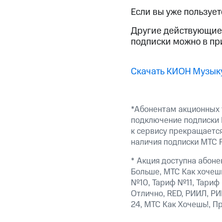
Смартфоны
Наушники и колонки
Умн
МТС Накопления
Если вы уже пользует
Откладывайте деньги и получайте до
Другие действующие 
Акции
Условия пополнения
подписки можно в п
Скидка 30% на связь
Скачать КИОН Музык
Тарифы RED, РИИЛ и МТС Супер дешев
Обзоры товаров
*Абонентам акционных 
подключение подписки 
Скидки до 40%
к сервису прекращается
на смартфоны
наличия подписки МТС 
при покупке со связью МТС
* Акция доступна абоне
Больше, МТС Как хочеш
№10, Тариф №11, Тариф
Отлично, RED, РИИЛ, РИ
24, МТС Как Хочешь!, П