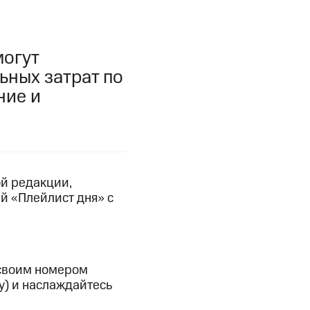
фитнес
Приложения от МТС
могут
Приложения
ьных затрат по
Финансы
ние и
ой редакции,
й «Плейлист дня» с
угого оператора
Оплата
 своим номером
у) и наслаждайтесь
Интернет-магазин