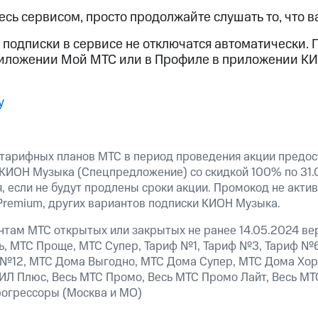
ые часы и трекеры
Умный дом
Планшеты
Акции и 
есь сервисом, просто продолжайте слушать то, что в
ход 15%
подписки в сервисе не отключатся автоматически. 
риложении Мой МТС или в Профиле в приложении К
у
ле при оплате с карты МТС Деньги
тарифных планов МТС в период проведения акции предос
КИОН Музыка (Спецпредложение) со скидкой 100% по 31.
, если не будут продлены сроки акции. Промокод не актив
Premium, других вариантов подписки КИОН Музыка.
нтам МТС открытых или закрытых не ранее 14.05.2024 вер
ь, МТС Проще, МТС Супер, Тариф №1, Тариф №3, Тариф №6
 №12, МТС Дома Выгодно, МТС Дома Супер, МТС Дома Хо
ИЛ Плюс, Весь МТС Промо, Весь МТС Промо Лайт, Весь МТ
рогрессоры (Москва и МО)