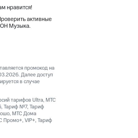
скидки
Все товары
ам нравится!
Проверить активные
ИОН Музыка.
тавляется промокод на
03.2026. Далее доступ
ируется в случае
сий тарифов Ultra, МТС
, Тариф №7, Тариф
рошо, МТС Дома
С Промо+, VIP+, Тариф