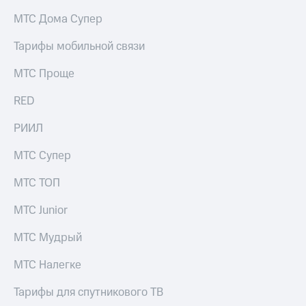
на связь
МТС Дома Супер
Роуминг
Тарифы
Тарифы мобильной связи
RED,
Семейная
РИИЛ
МТС Проще
группа
и МТС
Супер
RED
Заказать
дешевле
SIM-
при
карту
РИИЛ
оплате
с карты
Оформить
МТС
МТС Супер
eSIM
Деньги
МТС ТОП
SIM-
Выберите
карта
и подключите
МТС Junior
для
ТВ
иностранцев
с выгодным
МТС Мудрый
тарифом
Оформить
МТС Налегке
чистый
Тарифы
номер
Тарифы для спутникового ТВ
Интернет,