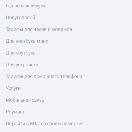
Выбрать
ТВ и телефон
Год на максимуме
красивый
для дома
номер
Полугодовой
Услуги
Заменить
SIM-
Тарифы для часов и модемов
Личный
карту
кабинет
интернета
Для ноутбука мини
Перейти
и
на
ТВ
Для ноутбука
eSIM
Личный
кабинет
Для устройств
Для дома
спутникового
Выберите
ТВ
Тарифы для домашнего телефона
и подключите
Скачать
ТВ
приложение
Услуги
с выгодным
Мой
тарифом
МТС
Мобильная связь
Акции
Тарифы
Роуминг
Интернет,
ТВ и телефон
Видеонаблюдение
Перейти в МТС со своим номером
для дома
для дома