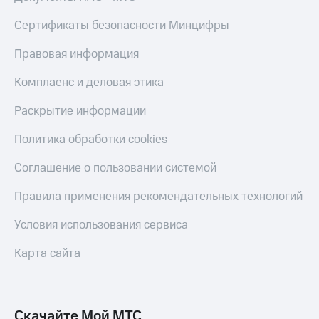
Live
и не
только
Сертификаты безопасности Минцифры
Гудок
Безопасность
Правовая информация
Мой
МТС
Финансы
Комплаенс и деловая этика
Все
Детям
Раскрытие информации
приложения
и родителям
Политика обработки cookies
Инвестиции
Здоровье
и фитнес
Получайте
Соглашение о пользовании системой
доход
Приложения
онлайн
Правила применения рекомендательных технологий
от МТС
Страхование
Акции
Условия использования сервиса
Покупка
полисов
Приложения
Карта сайта
онлайн
КИОН
Скидка 30%
на связь
КИОН
Музыка
Скачайте Мой МТС
С картой