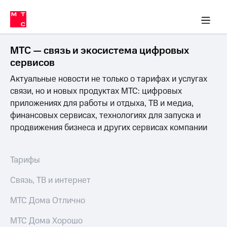
Перенести
ка 30% на связь
обильная связь
Сервисы и подписки
Интернет-магазин
Для дома
Скидка 30% на связь
Личные кабинеты
Финансы
Приложения
номер
ичные кабинеты
в МТС
Мобильная
связь
МТС — связь и экосистема цифровых
Тарифы
Интернет
сервисов
и
Актуальные новости не только о тарифах и услугах
ТВ
Услуги
связи, но и новых продуктах МТС: цифровых
Спутниковое
приложениях для работы и отдыха, ТВ и медиа,
ТВ
финансовых сервисах, технологиях для запуска и
Роуминг
продвижения бизнеса и других сервисах компании
МТС
Деньги
Личный
кабинет
Мобильная связь
Тарифы
Скачать
Перенести
приложение
номер
Связь, ТВ и интернет
Мой
в МТС
МТС
МТС Дома Отлично
Акции
Тарифы
МТС Дома Хорошо
Скидка 30%
Услуги