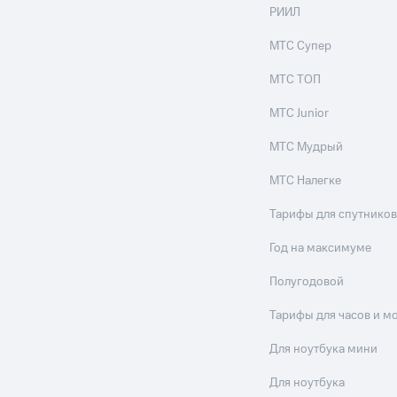
ильмы, музыка и многое другое
РИИЛ
ive
Гудок
Мой МТС
Все приложения
МТС Супер
услуги, доступ к геолокации
МТС ТОП
МТС Junior
МТС Мудрый
 в нашем приложении
МТС Налегке
ive
Гудок
Мой МТС
Все приложения
Инвестиции
ход 15%
Тарифы для спутников
ер МТС
Настройки автоплатежа
Пополнить номер др
Год на максимуме
 на карту
МТС Pay
Оплата по QR-коду за границей
Полугодовой
ые часы и трекеры
Умный дом
Планшеты
Акции и 
Тарифы для часов и м
ход 15%
Для ноутбука мини
Для ноутбука