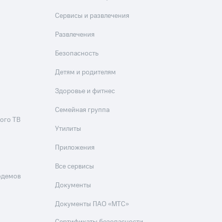
Приложения
Сервисы и развлечения
Финансы
Развлечения
Безопасность
Детям и родителям
Здоровье и фитнес
Семейная группа
ого ТВ
угого оператора
Оплата
Утилиты
Приложения
Интернет-магазин
скидки
Все товары
Все сервисы
одемов
Документы
Документы ПАО «МТС»