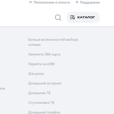
Пополнение и оплата
Поддержка
Скидка 30% на связь
Личные кабинеты
КАТАЛОГ
Мобильная связь
IM-карта для иностранцев
Больше возможностей выбора
M
номера
Для дома
Заменить SIM-карту
Перейти на eSIM
ерейти в МТС со своим
Для дома
ой МТС
Сервисы и подписки
Домашний интернет
язи
Домашнее ТВ
Спутниковое ТВ
фитнес
Приложения от МТС
Домашний телефон