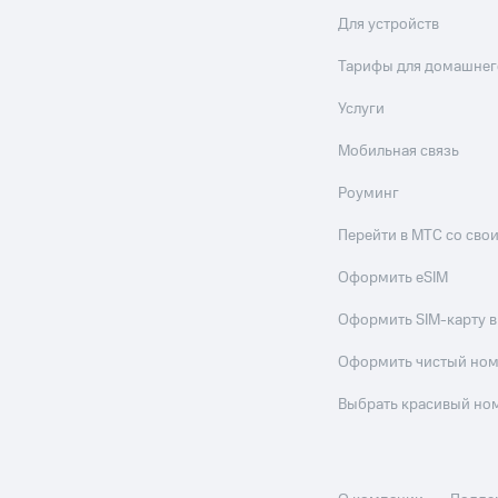
Для устройств
ле при оплате с карты МТС Деньги
Тарифы для домашнег
Услуги
Мобильная связь
Роуминг
Перейти в МТС со св
Оформить eSIM
Оформить SIM-карту в
Оформить чистый но
Выбрать красивый но