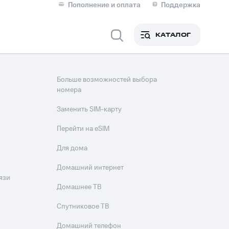
Пополнение и оплата
Поддержка
Скидка 30% на связь
Личные кабинеты
КАТАЛОГ
Мобильная связь
IM-карта для иностранцев
Больше возможностей выбора
M
номера
Для дома
Заменить SIM-карту
Перейти на eSIM
ерейти в МТС со своим
Для дома
ой МТС
Сервисы и подписки
Домашний интернет
язи
Домашнее ТВ
Спутниковое ТВ
фитнес
Приложения от МТС
Домашний телефон