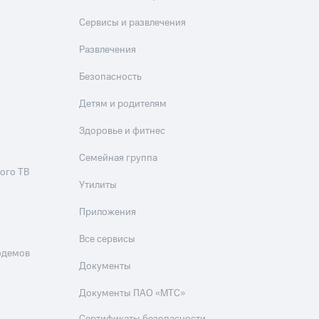
Приложения
Сервисы и развлечения
Финансы
Развлечения
Безопасность
Детям и родителям
Здоровье и фитнес
Семейная группа
ого ТВ
угого оператора
Оплата
Утилиты
Приложения
Интернет-магазин
скидки
Все товары
Все сервисы
одемов
Документы
Документы ПАО «МТС»