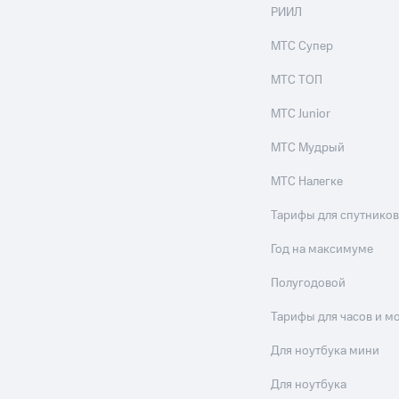
ильмы, музыка и многое другое
РИИЛ
ive
Гудок
Мой МТС
Все приложения
МТС Супер
услуги, доступ к геолокации
МТС ТОП
МТС Junior
МТС Мудрый
 в нашем приложении
МТС Налегке
ive
Гудок
Мой МТС
Все приложения
Инвестиции
ход 15%
Тарифы для спутников
ер МТС
Настройки автоплатежа
Пополнить номер др
Год на максимуме
 на карту
МТС Pay
Оплата по QR-коду за границей
Полугодовой
ые часы и трекеры
Умный дом
Планшеты
Акции и 
Тарифы для часов и м
ход 15%
Для ноутбука мини
Для ноутбука