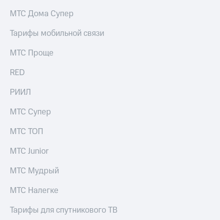
на связь
МТС Дома Супер
Роуминг
Тарифы
Тарифы мобильной связи
RED,
Семейная
РИИЛ
МТС Проще
группа
и МТС
Супер
RED
Заказать
дешевле
SIM-
при
карту
РИИЛ
оплате
с карты
Оформить
МТС
МТС Супер
eSIM
Деньги
МТС ТОП
SIM-
Выберите
карта
и подключите
МТС Junior
для
ТВ
иностранцев
с выгодным
МТС Мудрый
тарифом
Оформить
МТС Налегке
чистый
Тарифы
номер
Тарифы для спутникового ТВ
Интернет,