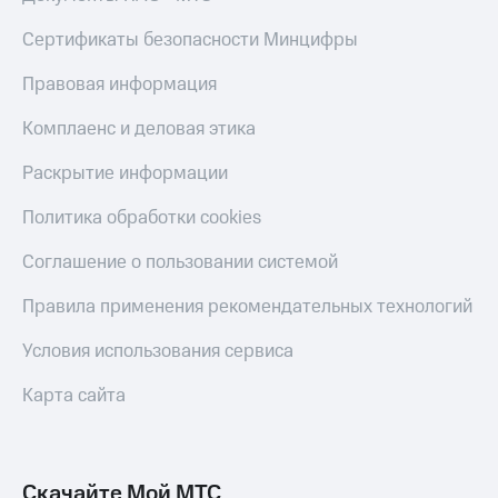
Live
и не
только
Сертификаты безопасности Минцифры
Гудок
Безопасность
Правовая информация
Мой
МТС
Финансы
Комплаенс и деловая этика
Все
Детям
Раскрытие информации
приложения
и родителям
Политика обработки cookies
Инвестиции
Здоровье
и фитнес
Получайте
Соглашение о пользовании системой
доход
Приложения
онлайн
Правила применения рекомендательных технологий
от МТС
Страхование
Акции
Условия использования сервиса
Покупка
полисов
Приложения
Карта сайта
онлайн
КИОН
Скидка 30%
на связь
КИОН
Музыка
Скачайте Мой МТС
С картой