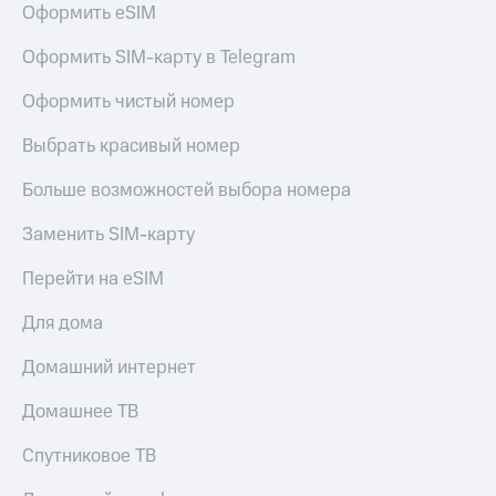
Оформить eSIM
Услуги
290 ₽/
мес
Акции
Оформить SIM-карту в Telegram
МТС
Домашний
Оформить чистый номер
Premium
интернет
Выбрать красивый номер
Подписка
Домашнее
на гигабайты
ТВ
интернета,
Больше возможностей выбора номера
фильмы,
Спутниковое
музыка
Заменить SIM-карту
ТВ
и многое
другое
Перейти на eSIM
Домашний
Семейная
телефон
группа
Для дома
Перейти
Скидка
Домашний интернет
в МТС
на тарифы,
со своим
общие
Домашнее ТВ
номером
подписки
и услуги,
Спутниковое ТВ
Поддержка
доступ
к геолокации