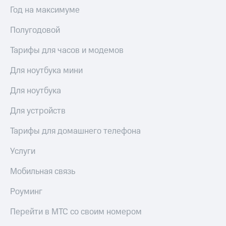
Выбрать
ТВ и телефон
Год на максимуме
красивый
для дома
номер
Полугодовой
Услуги
Заменить
SIM-
Тарифы для часов и модемов
Личный
карту
кабинет
интернета
Для ноутбука мини
Перейти
и
на
ТВ
Для ноутбука
eSIM
Личный
кабинет
Для устройств
Для дома
спутникового
Выберите
ТВ
Тарифы для домашнего телефона
и подключите
Скачать
ТВ
приложение
Услуги
с выгодным
Мой
тарифом
МТС
Мобильная связь
Акции
Тарифы
Роуминг
Интернет,
ТВ и телефон
Видеонаблюдение
Перейти в МТС со своим номером
для дома
для дома