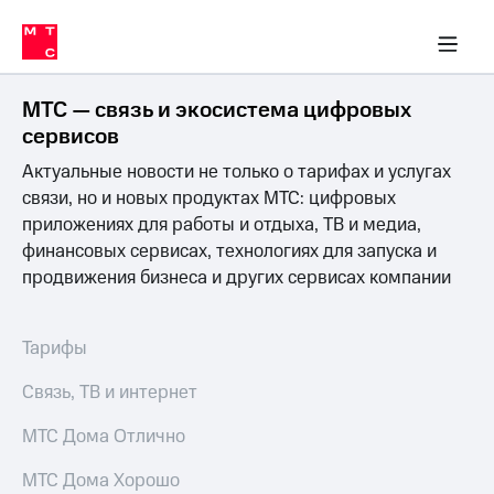
Перенести
ка 30% на связь
обильная связь
Сервисы и подписки
Интернет-магазин
Для дома
Скидка 30% на связь
Личные кабинеты
Финансы
Приложения
номер
ичные кабинеты
в МТС
Мобильная
связь
МТС — связь и экосистема цифровых
Тарифы
Интернет
сервисов
и
Актуальные новости не только о тарифах и услугах
ТВ
Услуги
связи, но и новых продуктах МТС: цифровых
Спутниковое
приложениях для работы и отдыха, ТВ и медиа,
ТВ
финансовых сервисах, технологиях для запуска и
Роуминг
продвижения бизнеса и других сервисах компании
МТС
Деньги
Личный
кабинет
Мобильная связь
Тарифы
Скачать
Перенести
приложение
номер
Связь, ТВ и интернет
Мой
в МТС
МТС
МТС Дома Отлично
Акции
Тарифы
МТС Дома Хорошо
Скидка 30%
Услуги