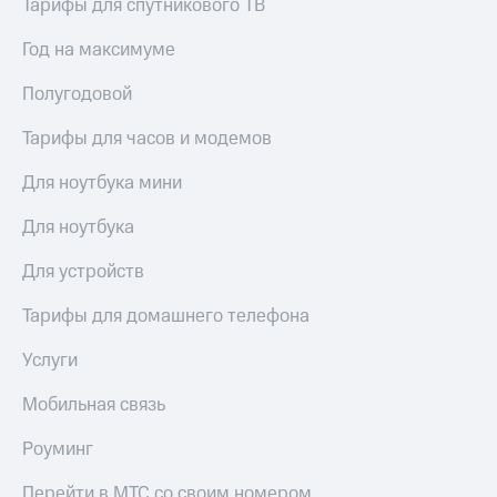
висы и подписки
Тарифы для спутникового ТВ
Сертификаты
МТС
безопасности
Premium
Год на максимуме
Всё
Подписка
Полугодовой
под
на гигабайты
рукой
интернета,
Тарифы для часов и модемов
в Мой МТС
фильмы,
музыка
Для ноутбука мини
Посмотрите,
и многое
что
другое
Для ноутбука
полезного
Семейная
есть
группа
Для устройств
в нашем
приложении
Скидка
Тарифы для домашнего телефона
на тарифы,
КИОН
общие
Услуги
подписки
КИОН
и услуги,
Музыка
доступ
Мобильная связь
к геолокации
КИОН
Кино,
Роуминг
Строки
музыка,
книги
Перейти в МТС со своим номером