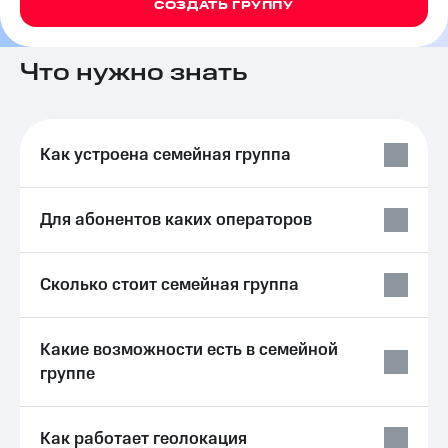
СОЗДАТЬ ГРУППУ
на связь
Роуминг
Тарифы
Что нужно знать
RED,
Семейная
РИИЛ
группа
и МТС
Супер
Заказать
дешевле
Как устроена семейная группа
SIM-
при
карту
оплате
с карты
Для абонентов каких операторов
Оформить
МТС
eSIM
Деньги
SIM-
Выберите
Сколько стоит семейная группа
карта
и подключите
для
ТВ
иностранцев
с выгодным
Какие возможности есть в семейной
тарифом
группе
Оформить
чистый
Тарифы
номер
Интернет,
Как работает геолокация