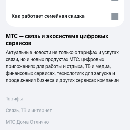
Выбрать
ТВ и телефон
красивый
для дома
номер
Как работает семейная скидка
Услуги
Заменить
SIM-
Личный
карту
кабинет
МТС — связь и экосистема цифровых
интернета
сервисов
Перейти
и
на
ТВ
Актуальные новости не только о тарифах и услугах
eSIM
Личный
связи, но и новых продуктах МТС: цифровых
кабинет
приложениях для работы и отдыха, ТВ и медиа,
Для дома
спутникового
Выберите
финансовых сервисах, технологиях для запуска и
ТВ
и подключите
Скачать
продвижения бизнеса и других сервисах компании
ТВ
приложение
с выгодным
Мой
тарифом
МТС
Тарифы
Акции
Тарифы
Связь, ТВ и интернет
Интернет,
ТВ и телефон
Видеонаблюдение
МТС Дома Отлично
для дома
для дома