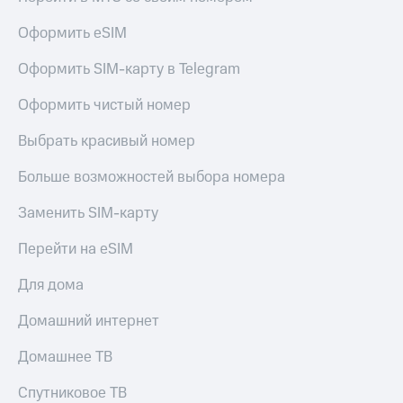
Live
и не
только
Оформить eSIM
Гудок
Безопасность
Оформить SIM-карту в Telegram
Мой
МТС
Финансы
Оформить чистый номер
Все
Детям
Выбрать красивый номер
приложения
и родителям
Инвестиции
Больше возможностей выбора номера
Здоровье
и фитнес
Получайте
Заменить SIM-карту
доход
Приложения
онлайн
Перейти на eSIM
от МТС
Страхование
Акции
Для дома
Покупка
полисов
Приложения
Домашний интернет
онлайн
КИОН
Скидка 30%
Домашнее ТВ
на связь
КИОН
Музыка
Спутниковое ТВ
С картой