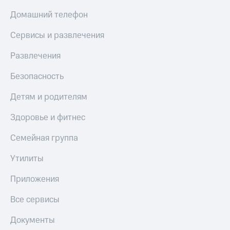
МТС
КИОН
Домашний телефон
Деньги
Строки
МТС
Сервисы и развлечения
Накопления
Live
Развлечения
Откладывайте
Гудок
деньги
и получайте
Безопасность
Мой
доход 15%
МТС
Акции
Детям и родителям
Условия
Все
пополнения
Здоровье и фитнес
приложения
Финансы
Скидка
Инвестиции
Семейная группа
30%
на связь
Получайте
Утилиты
доход
онлайн
Тарифы
Приложения
Страхование
RED,
РИИЛ
Все сервисы
Покупка
и МТС Супер
полисов
дешевле
Документы
онлайн
при оплате