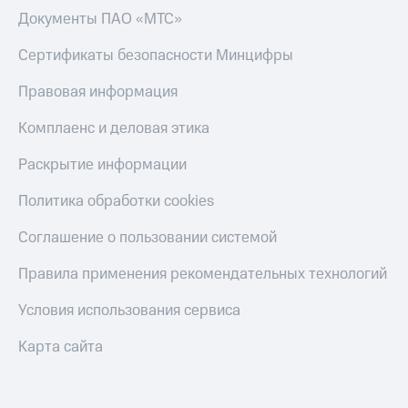
Скидка 30%
с карты
Документы ПАО «МТС»
на связь
МТС Деньги
Сертификаты безопасности Минцифры
С картой
Обзоры
МТС
товаров
Правовая информация
Деньги
МТС
Скидки
Комплаенс и деловая этика
Накопления
до 40%
на смартфоны
Раскрытие информации
Откладывайте
деньги
при
и получайте
Политика обработки cookies
покупке
доход 15%
со связью
Платежи
Соглашение о пользовании системой
МТС
и
переводы
Правила применения рекомендательных технологий
Пополнить
Условия использования сервиса
номер
МТС
Карта сайта
Настройки
автоплатежа