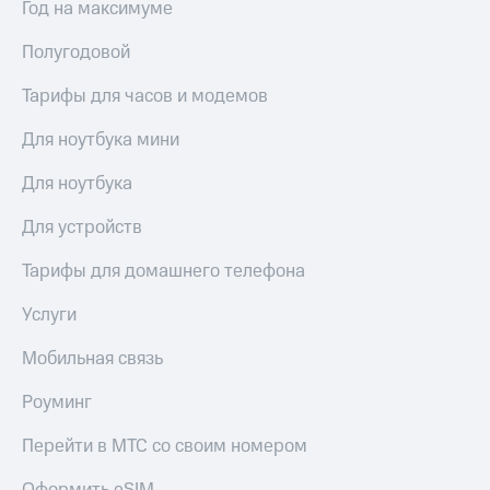
Год на максимуме
Услуги
290 ₽/
мес
Полугодовой
Акции
МТС
Тарифы для часов и модемов
Домашний
Premium
интернет
Для ноутбука мини
Подписка
Домашнее
на гигабайты
ТВ
Для ноутбука
интернета,
фильмы,
Спутниковое
Для устройств
музыка
ТВ
и многое
другое
Тарифы для домашнего телефона
Домашний
Семейная
телефон
группа
Услуги
Перейти
Скидка
Мобильная связь
в МТС
на тарифы,
со своим
общие
Роуминг
номером
подписки
и услуги,
Перейти в МТС со своим номером
Поддержка
доступ
к геолокации