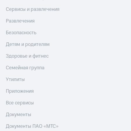
Live
и не
только
Сервисы и развлечения
Гудок
Безопасность
Развлечения
Мой
МТС
Финансы
Безопасность
Все
Детям
Детям и родителям
приложения
и родителям
Здоровье и фитнес
Инвестиции
Здоровье
и фитнес
Семейная группа
Получайте
доход
Приложения
Утилиты
онлайн
от МТС
Страхование
Приложения
Акции
Покупка
полисов
Все сервисы
Приложения
онлайн
КИОН
Скидка 30%
Документы
на связь
КИОН
Музыка
Документы ПАО «МТС»
С картой