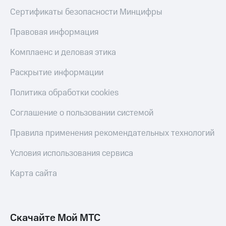
МТС
КИОН
Сертификаты безопасности Минцифры
Деньги
Строки
МТС
Правовая информация
Накопления
Live
Комплаенс и деловая этика
Откладывайте
Гудок
деньги
Раскрытие информации
и получайте
Мой
доход 15%
МТС
Политика обработки cookies
Акции
Условия
Все
пополнения
Соглашение о пользовании системой
приложения
Финансы
Скидка
Правила применения рекомендательных технологий
Инвестиции
30%
на связь
Условия использования сервиса
Получайте
доход
Карта сайта
онлайн
Тарифы
Страхование
RED,
РИИЛ
Покупка
и МТС Супер
полисов
дешевле
Скачайте Мой МТС
онлайн
при оплате