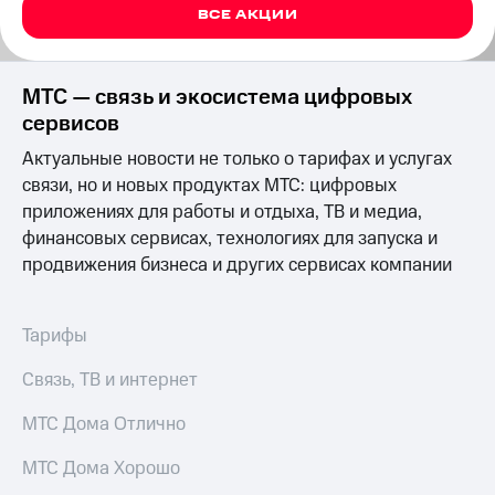
на связь
ВСЕ АКЦИИ
Роуминг
Тарифы
RED,
МТС — связь и экосистема цифровых
Семейная
РИИЛ
сервисов
группа
и МТС
Супер
Актуальные новости не только о тарифах и услугах
Заказать
дешевле
SIM-
связи, но и новых продуктах МТС: цифровых
при
карту
оплате
приложениях для работы и отдыха, ТВ и медиа,
с карты
финансовых сервисах, технологиях для запуска и
Оформить
МТС
продвижения бизнеса и других сервисах компании
eSIM
Деньги
SIM-
Выберите
карта
и подключите
Тарифы
для
ТВ
иностранцев
с выгодным
Связь, ТВ и интернет
тарифом
Оформить
МТС Дома Отлично
чистый
Тарифы
номер
МТС Дома Хорошо
Интернет,