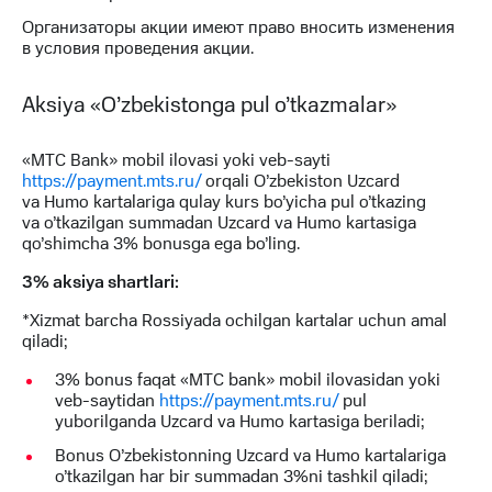
КИОН
Кино,
Организаторы акции имеют право вносить изменения
Строки
музыка,
в условия проведения акции.
книги
Live
и не
Aksiya «O’zbekistonga pul o’tkazmalar»
только
Гудок
Безопасность
«MTC Bank» mobil ilovasi yoki veb-sayti
Мой
https://payment.mts.ru/
orqali O’zbekiston Uzcard
МТС
Финансы
va Humo kartalariga qulay kurs bo’yicha pul o’tkazing
va o’tkazilgan summadan Uzcard va Humo kartasiga
Все
Детям
qo’shimcha 3% bonusga ega bo’ling.
приложения
и родителям
3% aksiya shartlari:
Инвестиции
Здоровье
и фитнес
*Xizmat barcha Rossiyada ochilgan kartalar uchun amal
Получайте
qiladi;
доход
Приложения
онлайн
от МТС
3% bonus faqat «MTC bank» mobil ilovasidan yoki
veb-saytidan
https://payment.mts.ru/
pul
Страхование
Акции
yuborilganda Uzcard va Humo kartasiga beriladi;
Покупка
Bonus O’zbekistonning Uzcard va Humo kartalariga
Приложения
полисов
o’tkazilgan har bir summadan 3%ni tashkil qiladi;
КИОН
онлайн