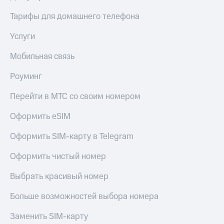
Оплата
Тарифы для домашнего телефона
по QR-
коду
Услуги
за границей
Мобильная связь
тернет-магазин
Смартфоны
Роуминг
Наушники
Перейти в МТС со своим номером
и
колонки
Оформить eSIM
Умные
часы
Оформить SIM-карту в Telegram
и
трекеры
Оформить чистый номер
Умный
Выбрать красивый номер
дом
Больше возможностей выбора номера
Планшеты
Заменить SIM-карту
Акции