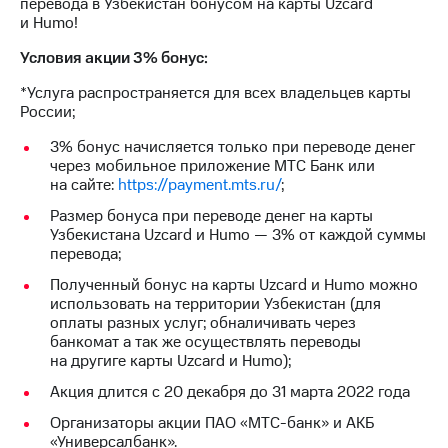
перевода в Узбекистан бонусом на карты Uzcard
доступ
и Humo!
висы и подписки
к геолокации
МТС
Условия акции 3% бонус:
Сертификаты
Premium
безопасности
*Услуга распространяется для всех владельцев карты
Подписка
России;
Всё
на гигабайты
3% бонус начисляется только при переводе денег
интернета,
под
через мобильное приложение МТС Банк или
фильмы,
рукой
на сайте:
https://payment.mts.ru/
;
музыка
в Мой МТС
и многое
Размер бонуса при переводе денег на карты
другое
Посмотрите,
Узбекистана Uzcard и Humo — 3% от каждой суммы
что
перевода;
Семейная
полезного
группа
Полученный бонус на карты Uzcard и Humo можно
есть
использовать на территории Узбекистан (для
в нашем
Скидка
оплаты разных услуг; обналичивать через
приложении
на тарифы,
банкомат а так же осуществлять переводы
общие
на другиге карты Uzcard и Humo);
КИОН
подписки
Акция длится с 20 декабря до 31 марта 2022 года
и услуги,
КИОН
доступ
Организаторы акции ПАО «МТС-банк» и АКБ
Музыка
к геолокации
«Универсалбанк».