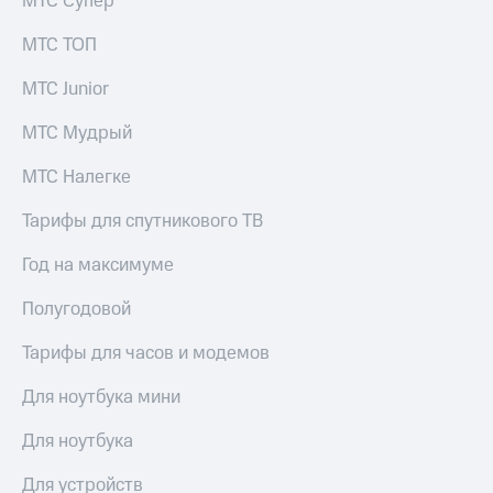
МТС Супер
Пополнить
номер
МТС ТОП
МТС
МТС Junior
Настройки
автоплатежа
МТС Мудрый
Пополнить
МТС Налегке
номер
другого
Тарифы для спутникового ТВ
оператора
Год на максимуме
Оплата
интернета
и
Полугодовой
ТВ
Тарифы для часов и модемов
Переводы
с
Для ноутбука мини
телефона
на карту
Для ноутбука
МТС Pay
Для устройств