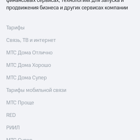
финансовых сервисах, технологиях для запуска и
продвижения бизнеса и других сервисах компании
Тарифы
Покупка
RED,
полисов
РИИЛ
онлайн
и МТС Супер
Тарифы
дешевле
Скидка 30%
при оплате
на связь
Связь, ТВ и интернет
с карты
МТС Деньги
С картой
МТС Дома Отлично
МТС
Обзоры
Деньги
МТС Дома Хорошо
товаров
МТС
МТС Дома Супер
Скидки
Накопления
до 40%
Тарифы мобильной связи
Откладывайте
на смартфоны
деньги
МТС Проще
и получайте
при
доход 15%
покупке
RED
со связью
Платежи
МТС
и
РИИЛ
переводы