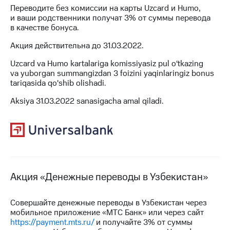
для дома
Переводите без комиссии на карты Uzcard и Humo,
и ваши родственники получат 3% от суммы перевода
Услуги
290 ₽/
в качестве бонуса.
мес
Акции
Акция действительна до 31.03.2022.
МТС
Домашний
Uzcard va Humo kartalariga komissiyasiz pul o‘tkazing
Premium
интернет
va yuborgan summangizdan 3 foizini yaqinlaringiz bonus
tariqasida qo'shib olishadi.
Подписка
Домашнее
на гигабайты
Aksiya 31.03.2022 sanasigacha amal qiladi.
ТВ
интернета,
фильмы,
Спутниковое
музыка
ТВ
и многое
другое
Домашний
телефон
Семейная
группа
Акция «Денежные переводы в Узбекистан»
Перейти
в МТС
Скидка
со своим
на тарифы,
Совершайте денежные переводы в Узбекистан через
номером
общие
мобильное приложение «МТС Банк» или через сайт
подписки
https://payment.mts.ru/
и получайте 3% от суммы
Поддержка
и услуги,