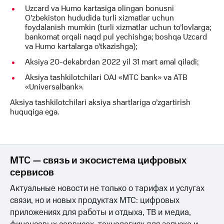
Uzcard va Humo kartasiga olingan bonusni
КИОН
Скидка 30%
O’zbekiston hududida turli xizmatlar uchun
Музыка
на связь
foydalanish mumkin (turli xizmatlar uchun to’lovlarga;
bankomat orqali naqd pul yechishga; boshqa Uzcard
КИОН
С картой
va Humo kartalarga o’tkazishga);
Строки
МТС
Aksiya 20-dekabrdan 2022 yil 31 mart amal qiladi;
Деньги
Live
Aksiya tashkilotchilari OAJ «MTC bank» va ATB
МТС
«Universalbank».
Гудок
Накопления
Aksiya tashkilotchilari aksiya shartlariga o’zgartirish
Мой
Откладывайте
huquqiga ega.
МТС
деньги
и получайте
Все
доход 15%
приложения
Акции
Финансы
МТС — связь и экосистема цифровых
Инвестиции
Условия
сервисов
пополнения
Получайте
Актуальные новости не только о тарифах и услугах
доход
Скидка
связи, но и новых продуктах МТС: цифровых
онлайн
30%
приложениях для работы и отдыха, ТВ и медиа,
на связь
Страхование