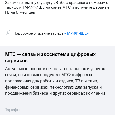
Интернет,
Выбрать
Закажите платную услугу «Выбор красивого номера» с
ТВ и телефон
красивый
тарифом ТАРИФИЩЕ на сайте МТС и получите двойные
для дома
номер
ГБ на 6 месяцев
Заменить
Услуги
SIM-
карту
Подробное описание тарифа
«ТАРИФИЩЕ»
Личный
кабинет
Перейти
интернета
на
и
eSIM
МТС — связь и экосистема цифровых
ТВ
Личный
сервисов
Для дома
кабинет
Выберите
спутникового
Актуальные новости не только о тарифах и услугах
и подключите
ТВ
ТВ
связи, но и новых продуктах МТС: цифровых
Скачать
с выгодным
приложениях для работы и отдыха, ТВ и медиа,
приложение
тарифом
финансовых сервисах, технологиях для запуска и
Мой
МТС
продвижения бизнеса и других сервисах компании
Акции
Тарифы
Интернет,
ТВ и телефон
Тарифы
Видеонаблюдение
для дома