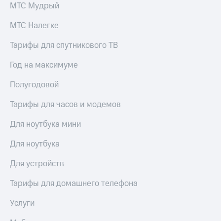
МТС Мудрый
доступ
висы и подписки
к геолокации
МТС Налегке
МТС
Сертификаты
Premium
Тарифы для спутникового ТВ
безопасности
Подписка
Всё
на гигабайты
Год на максимуме
интернета,
под
фильмы,
Полугодовой
рукой
музыка
в Мой МТС
и многое
Тарифы для часов и модемов
другое
Посмотрите,
Для ноутбука мини
что
Семейная
полезного
группа
есть
Для ноутбука
в нашем
Скидка
приложении
Для устройств
на тарифы,
общие
КИОН
Тарифы для домашнего телефона
подписки
и услуги,
КИОН
Услуги
доступ
Музыка
к геолокации