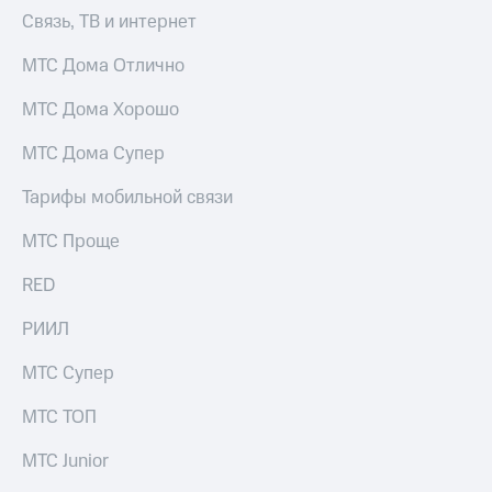
для дома
Связь, ТВ и интернет
Услуги
290 ₽/
МТС Дома Отлично
мес
Акции
МТС Дома Хорошо
МТС
Домашний
Premium
МТС Дома Супер
интернет
Подписка
Домашнее
Тарифы мобильной связи
на гигабайты
ТВ
интернета,
МТС Проще
фильмы,
Спутниковое
музыка
ТВ
RED
и многое
другое
Домашний
РИИЛ
телефон
Семейная
группа
МТС Супер
Перейти
в МТС
Скидка
МТС ТОП
со своим
на тарифы,
номером
общие
МТС Junior
подписки
Поддержка
и услуги,