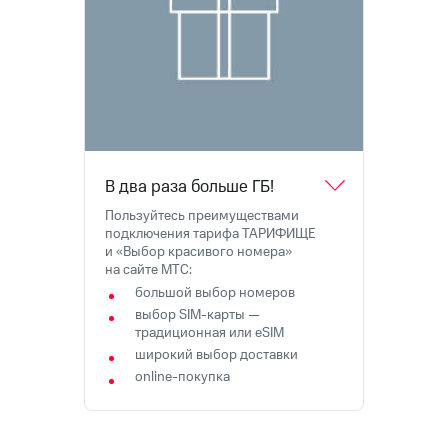
на связь
Роуминг
Тарифы
RED,
Семейная
РИИЛ
группа
и МТС
Супер
Заказать
дешевле
SIM-
при
В два раза больше ГБ!
карту
оплате
с карты
Пользуйтесь преимуществами
Оформить
МТС
подключения тарифа ТАРИФИЩЕ
eSIM
Деньги
и «Выбор красивого номера»
на сайте МТС:
SIM-
Выберите
большой выбор номеров
карта
и подключите
выбор SIM-карты —
для
ТВ
традиционная или eSIM
иностранцев
с выгодным
широкий выбор доставки
тарифом
Оформить
online-покупка
чистый
Тарифы
номер