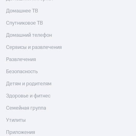
КИОН
Скидка 30%
Домашнее ТВ
Музыка
на связь
Спутниковое ТВ
КИОН
С картой
Строки
МТС
Домашний телефон
Деньги
Live
Сервисы и развлечения
МТС
Гудок
Накопления
Развлечения
Мой
Откладывайте
Безопасность
МТС
деньги
и получайте
Все
Детям и родителям
доход 15%
приложения
Акции
Финансы
Здоровье и фитнес
Инвестиции
Условия
пополнения
Семейная группа
Получайте
доход
Скидка
Утилиты
онлайн
30%
на связь
Приложения
Страхование