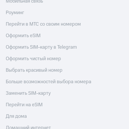
Мобильная связь
КИОН
Кино,
Строки
музыка,
Роуминг
книги
Live
и не
Перейти в МТС со своим номером
только
Гудок
Оформить eSIM
Безопасность
Мой
Оформить SIM-карту в Telegram
МТС
Финансы
Оформить чистый номер
Все
Детям
приложения
и родителям
Выбрать красивый номер
Инвестиции
Здоровье
Больше возможностей выбора номера
и фитнес
Получайте
доход
Приложения
Заменить SIM-карту
онлайн
от МТС
Перейти на eSIM
Страхование
Акции
Для дома
Покупка
Приложения
полисов
КИОН
Домашний интернет
онлайн