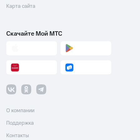
Пополнить
Карта сайта
номер
МТС
Настройки
Скачайте Мой МТС
автоплатежа
Пополнить
номер
другого
оператора
Оплата
интернета
и
ТВ
Переводы
О компании
с
телефона
на карту
Поддержка
МТС Pay
Контакты