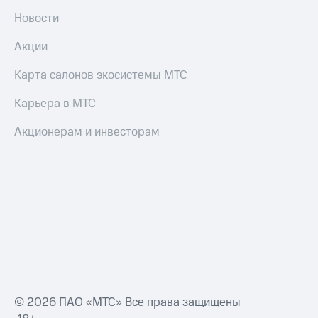
Оплата
Новости
по QR-
коду
Акции
за границей
Карта салонов экосистемы МТС
тернет-магазин
Смартфоны
Карьера в МТС
Наушники
Акционерам и инвесторам
и
колонки
Умные
часы
и
трекеры
Умный
дом
Планшеты
© 2026 ПАО «МТС» Все права защищены
Акции