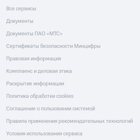
Тарифы
Все сервисы
Покупка
RED,
полисов
РИИЛ
Документы
онлайн
и МТС Супер
дешевле
Скидка 30%
Документы ПАО «МТС»
при оплате
на связь
с карты
Сертификаты безопасности Минцифры
МТС Деньги
С картой
МТС
Правовая информация
Обзоры
Деньги
товаров
Комплаенс и деловая этика
МТС
Скидки
Накопления
Раскрытие информации
до 40%
Откладывайте
на смартфоны
Политика обработки cookies
деньги
и получайте
при
Соглашение о пользовании системой
доход 15%
покупке
со связью
Платежи
Правила применения рекомендательных технологий
МТС
и
переводы
Условия использования сервиса