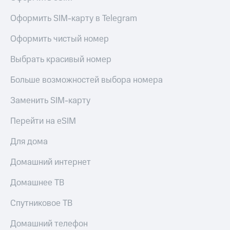
МТС
КИОН
Деньги
Оформить SIM-карту в Telegram
Строки
МТС
Накопления
Оформить чистый номер
Live
Откладывайте
Гудок
Выбрать красивый номер
деньги
и получайте
Мой
Больше возможностей выбора номера
доход 15%
МТС
Акции
Заменить SIM-карту
Условия
Все
пополнения
приложения
Перейти на eSIM
Финансы
Скидка
Инвестиции
Для дома
30%
на связь
Получайте
Домашний интернет
доход
онлайн
Тарифы
Домашнее ТВ
Страхование
RED,
РИИЛ
Спутниковое ТВ
Покупка
и МТС Супер
полисов
дешевле
Домашний телефон
онлайн
при оплате