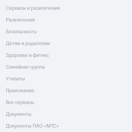
Скидка 30%
с карты
Сервисы и развлечения
на связь
МТС Деньги
С картой
Обзоры
Развлечения
МТС
товаров
Деньги
Безопасность
МТС
Скидки
Накопления
до 40%
Детям и родителям
на смартфоны
Откладывайте
Здоровье и фитнес
деньги
при
и получайте
покупке
Семейная группа
доход 15%
со связью
Платежи
МТС
Утилиты
и
переводы
Приложения
Пополнить
Все сервисы
номер
МТС
Документы
Настройки
Документы ПАО «МТС»
автоплатежа