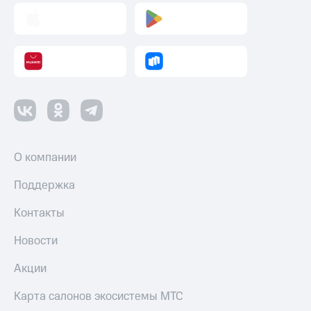
Смартфоны
Наушники
и
колонки
Умные
часы
и
трекеры
Умный
О компании
дом
Поддержка
Планшеты
Контакты
Акции
и
Новости
скидки
Акции
Все
товары
Карта салонов экосистемы МТС