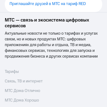
Услуги
Приглашайте друзей в МТС на тариф RED
290 ₽/
мес
Акции
МТС
МТС — связь и экосистема цифровых
Домашний
Premium
сервисов
интернет
Подписка
Актуальные новости не только о тарифах и услугах
Домашнее
на гигабайты
связи, но и новых продуктах МТС: цифровых
ТВ
интернета,
приложениях для работы и отдыха, ТВ и медиа,
фильмы,
Спутниковое
музыка
финансовых сервисах, технологиях для запуска и
ТВ
и многое
продвижения бизнеса и других сервисах компании
другое
Домашний
Семейная
телефон
группа
Тарифы
Перейти
Скидка
в МТС
Связь, ТВ и интернет
на тарифы,
со своим
общие
номером
МТС Дома Отлично
подписки
и услуги,
Поддержка
доступ
МТС Дома Хорошо
к геолокации