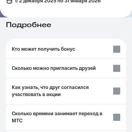
c 2 декабря 2025
по 31 января 2026
на связь
Роуминг
Тарифы
RED,
Подробнее
Семейная
РИИЛ
группа
и МТС
Супер
Заказать
дешевле
Кто может получить бонус
SIM-
при
карту
оплате
с карты
Оформить
МТС
Сколько можно пригласить друзей
eSIM
Деньги
SIM-
Выберите
Как узнать, что друг согласился
карта
и подключите
для
участвовать в акции
ТВ
иностранцев
с выгодным
тарифом
Оформить
Сколько времени занимает переход в
чистый
Тарифы
МТС
номер
Интернет,