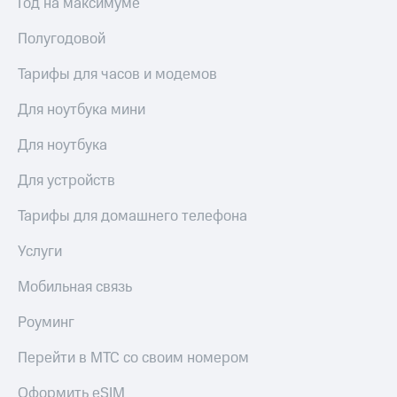
Год на максимуме
Live
и не
только
Полугодовой
Гудок
Безопасность
Мой
Тарифы для часов и модемов
МТС
Финансы
Для ноутбука мини
Все
Детям
приложения
и родителям
Для ноутбука
Инвестиции
Здоровье
Для устройств
и фитнес
Получайте
Тарифы для домашнего телефона
доход
Приложения
онлайн
от МТС
Услуги
Страхование
Акции
Мобильная связь
Покупка
полисов
Приложения
Роуминг
онлайн
КИОН
Скидка 30%
Перейти в МТС со своим номером
на связь
КИОН
Музыка
С картой
Оформить eSIM