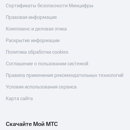
Пополнить
Сертификаты безопасности Минцифры
номер
другого
Правовая информация
оператора
Комплаенс и деловая этика
Оплата
интернета
Раскрытие информации
и
ТВ
Политика обработки cookies
Переводы
Соглашение о пользовании системой
с
телефона
Правила применения рекомендательных технологий
на карту
Условия использования сервиса
МТС Pay
Карта сайта
Оплата
по QR-
коду
за границей
Скачайте Мой МТС
тернет-магазин