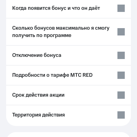
Выбрать
ТВ и телефон
красивый
для дома
Когда появится бонус и что он даёт
номер
Услуги
Заменить
Сколько бонусов максимально я смогу
SIM-
Личный
получить по программе
карту
кабинет
интернета
Перейти
и
на
ТВ
Отключение бонуса
eSIM
Личный
кабинет
Для дома
спутникового
Подробности о тарифе МТС RED
Выберите
ТВ
и подключите
Скачать
ТВ
приложение
с выгодным
Срок действия акции
Мой
тарифом
МТС
Акции
Тарифы
Территория действия
Интернет,
ТВ и телефон
Видеонаблюдение
для дома
для дома