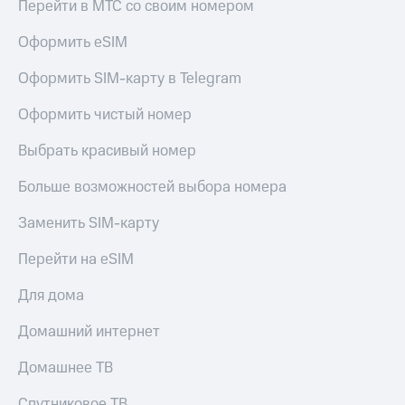
Live
Перейти в МТС со своим номером
и не
только
Гудок
Оформить eSIM
Безопасность
Мой
Оформить SIM-карту в Telegram
МТС
Финансы
Оформить чистый номер
Все
Детям
приложения
и родителям
Выбрать красивый номер
Инвестиции
Здоровье
Больше возможностей выбора номера
и фитнес
Получайте
Заменить SIM-карту
доход
Приложения
онлайн
от МТС
Перейти на eSIM
Страхование
Акции
Для дома
Покупка
полисов
Приложения
Домашний интернет
онлайн
КИОН
Скидка 30%
на связь
Домашнее ТВ
КИОН
Музыка
С картой
Спутниковое ТВ