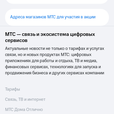
Выбрать
ТВ и телефон
красивый
для дома
номер
Услуги
Адреса магазинов МТС для участия в акции
Заменить
SIM-
Личный
карту
кабинет
МТС — связь и экосистема цифровых
интернета
Перейти
сервисов
и
на
ТВ
Актуальные новости не только о тарифах и услугах
eSIM
Личный
связи, но и новых продуктах МТС: цифровых
кабинет
Для дома
спутникового
приложениях для работы и отдыха, ТВ и медиа,
Выберите
ТВ
финансовых сервисах, технологиях для запуска и
и подключите
Скачать
продвижения бизнеса и других сервисах компании
ТВ
приложение
с выгодным
Мой
тарифом
МТС
Акции
Тарифы
Тарифы
Интернет,
Связь, ТВ и интернет
ТВ и телефон
Видеонаблюдение
для дома
для дома
МТС Дома Отлично