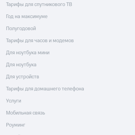
висы и подписки
Сертификаты
Тарифы для спутникового ТВ
МТС
безопасности
Premium
Год на максимуме
Всё
Подписка
под
Полугодовой
на гигабайты
рукой
интернета,
в Мой МТС
Тарифы для часов и модемов
фильмы,
музыка
Посмотрите,
и многое
Для ноутбука мини
что
другое
полезного
Семейная
Для ноутбука
есть
группа
в нашем
Для устройств
приложении
Скидка
на тарифы,
Тарифы для домашнего телефона
КИОН
общие
подписки
Услуги
КИОН
и услуги,
Музыка
доступ
Мобильная связь
к геолокации
КИОН
Кино,
Роуминг
Строки
музыка,
книги