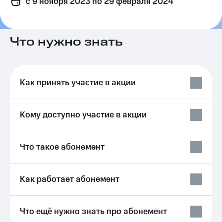
c 9 ноября 2023
по 29 февраля 2024
на связь
Роуминг
Тарифы
RED,
Что нужно знать
Семейная
РИИЛ
группа
и МТС
Супер
Заказать
дешевле
Как принять участие в акции
SIM-
при
карту
оплате
с карты
Оформить
МТС
Кому доступно участие в акции
eSIM
Деньги
SIM-
Выберите
Что такое абонемент
карта
и подключите
для
ТВ
иностранцев
с выгодным
тарифом
Как работает абонемент
Оформить
чистый
Тарифы
номер
Что ещё нужно знать про абонемент
Интернет,