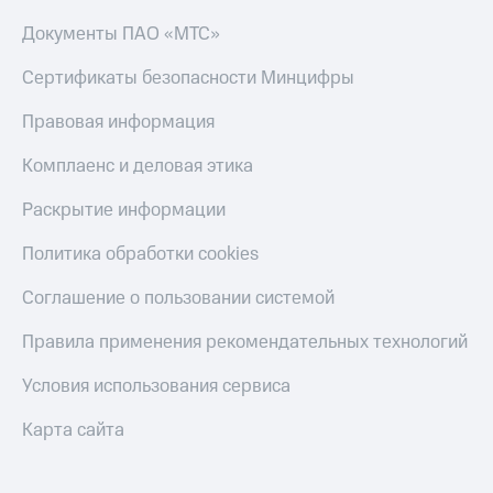
Скидка 30%
с карты
на связь
МТС Деньги
Документы ПАО «МТС»
С картой
Обзоры
Сертификаты безопасности Минцифры
МТС
товаров
Деньги
Правовая информация
МТС
Скидки
Накопления
до 40%
Комплаенс и деловая этика
на смартфоны
Откладывайте
Раскрытие информации
деньги
при
и получайте
покупке
Политика обработки cookies
доход 15%
со связью
Платежи
МТС
Соглашение о пользовании системой
и
переводы
Правила применения рекомендательных технологий
Пополнить
Условия использования сервиса
номер
МТС
Карта сайта
Настройки
автоплатежа