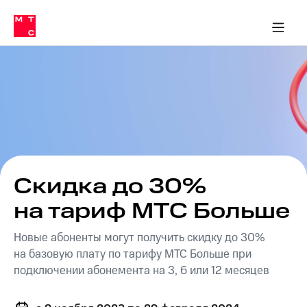
Перенести
ка 30% на связь
обильная связь
Сервисы и подписки
Интернет-магазин
Для дома
Скидка 30% на связь
Личные кабинеты
Финансы
Приложения
номер
ичные кабинеты
в МТС
Мобильная
связь
Тарифы
Интернет
и
ТВ
Услуги
Спутниковое
ТВ
Роуминг
МТС
Скидка до 30%
Деньги
Личный
на тариф МТС Больше
кабинет
Мобильная связь
Скачать
Перенести
Новые абоненты могут получить скидку до 30%
приложение
номер
Мой
в МТС
на базовую плату по тарифу МТС Больше при
МТС
подключении абонемента на 3, 6 или 12 месяцев
Акции
Тарифы
Скидка 30%
Услуги