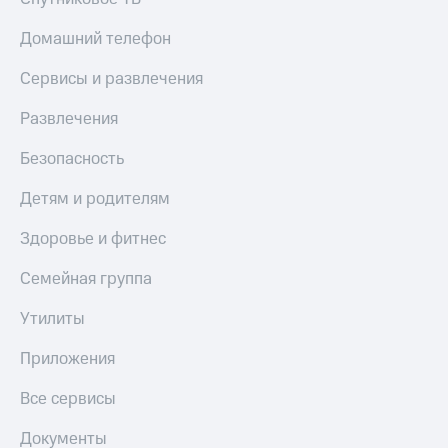
МТС
КИОН
Деньги
Домашний телефон
Строки
МТС
Накопления
Live
Сервисы и развлечения
Откладывайте
Гудок
Развлечения
деньги
и получайте
Мой
Безопасность
доход 15%
МТС
Акции
Детям и родителям
Условия
Все
пополнения
приложения
Здоровье и фитнес
Финансы
Скидка
Инвестиции
Семейная группа
30%
на связь
Получайте
Утилиты
доход
онлайн
Тарифы
Приложения
Страхование
RED,
РИИЛ
Все сервисы
Покупка
и МТС Супер
полисов
дешевле
Документы
онлайн
при оплате