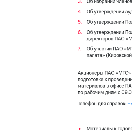
Об избрании члено
Об утверждении ау
Об утверждении По
Об утверждении По
директоров ПАО «МТ
Об участии ПАО «М
палата» (Кировской
Акционеры ПАО «МТС» 
подготовке к проведен
материалов в офисе ПАО
по рабочим дням с 09.0
Телефон для справок:
+
Материалы к годов