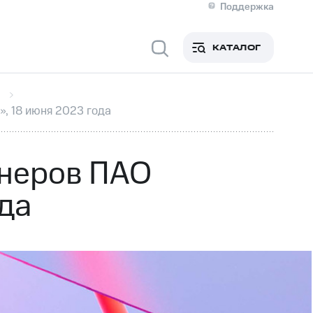
Поддержка
О МТС
я информация
Контакты
КАТАЛОГ
Медиа-центр
кты
Пригласить спикера
Инвесторам и акционерам
ция акционерам
Документы
, 18 июня 2023 года
роль и аудит
Рынок акций
й
Описание
р
Реквизиты
Контакты
онеров ПАО
Устойчивое развитие
Комплаенс и деловая этика
ода
На главную