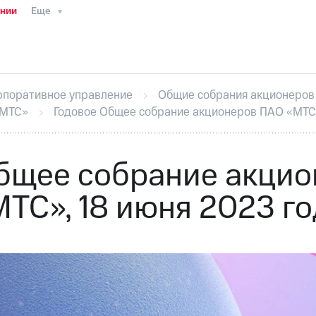
ании
Еще
ТС
Пресс-релизы
МТС о технологиях
ТС
История компании
Руководство региона
Правова
стижения
Интервью
Финансовая отчетность
Конта
рпоративное управление
Общие собрания акционеров
тивный секретарь
Раскрытие информации
Информа
«МТС»
Годовое Общее собрание акционеров ПАО «МТС»
ный кабинет акционера
Акционерный капитал
Конт
Порядок выкупа акций
Дивиденды
Рынок облигаци
 погашении именных облигаций
Другое
Регистрато
бщее собрание акци
ТС», 18 июня 2023 г