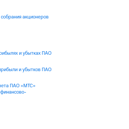
 собрания акционеров
 прибылях и убытках ПАО
прибыли и убытков ПАО
тчета ПАО «МТС»
 финансово-