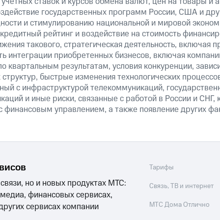
учетных ставок и курсов обмена валют, цен на товары и 
оздействие государственных программ России, США и друг
ности и стимулированию национальной и мировой эконом
кредитный рейтинг и воздействие на стоимость финансир
ижения такового, стратегическая деятельность, включая п
ть интеграции приобретенных бизнесов, включая компани
о квартальным результатам, условия конкуренции, зависи
 структур, быстрые изменения технологических процессов
анный с инфраструктурой телекоммуникаций, государстве
аций и иные риски, связанные с работой в России и СНГ, 
 с финансовым управлением, а также появление других фа
рвисов
Тарифы
 связи, но и новых продуктах МТС:
Связь, ТВ и интернет
 медиа, финансовых сервисах,
МТС Дома Отлично
 других сервисах компании