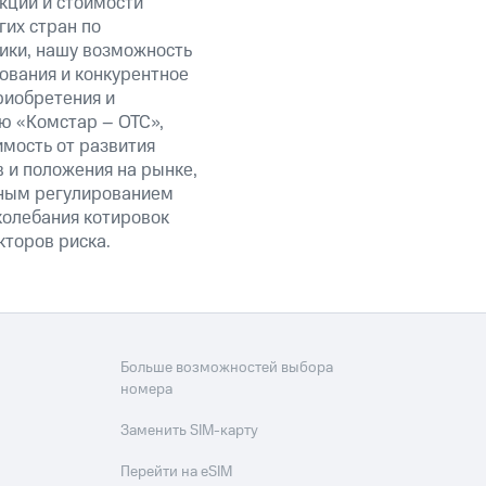
акции и стоимости
их стран по
ики, нашу возможность
ования и конкурентное
риобретения и
ю «Комстар – ОТС»,
мость от развития
 и положения на рынке,
нным регулированием
колебания котировок
кторов риска.
Больше возможностей выбора
номера
Заменить SIM-карту
Перейти на eSIM