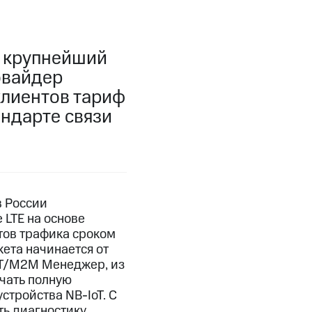
, крупнейший
овайдер
клиентов тариф
андарте связи
в России
 LTE на основе
етов трафика сроком
кета начинается от
oT/М2М Менеджер, из
чать полную
стройства NB-IoT. С
ь диагностику