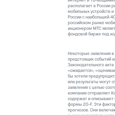
интернет и ТВ-вещание
располагает в России р
мобильных устройств и
России c наибольшей 4
российском рынке моби
акционером МТС являет
фондовой бирже под ко
Некоторые заявления в
предстоящих событий и
Законодательного акта 
«ожидается», «оценивае
бы хотели предупредить
или результаты могут о
заявления с целью соот
компания отправляет К
содержат и описывают 
формы 20-F. Эти факто
прогнозов. Они включаю