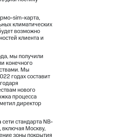
ермо-sim-карта,
льных климатических
 будет возможно
ностей клиента и
ода, мы получили
ли конечного
йствами. Мы
2022 годах составит
агодаря
ествам нового
ржка процесса
тметил директор
 сети стандарта NB-
, включая Москву,
ение зоны покрытия