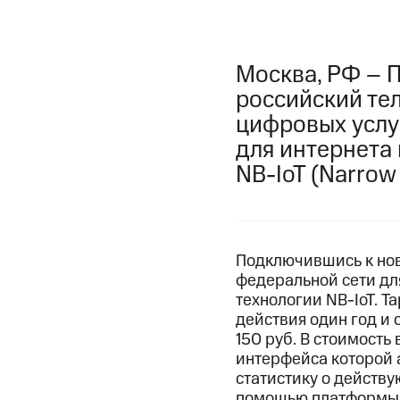
Москва, РФ – 
российский те
цифровых услуг
для интернета 
NB-IoT (Narrow 
Подключившись к ново
федеральной сети для
технологии NB-IoT. Т
действия один год и 
150 руб. В стоимост
интерфейса которой 
статистику о действу
помощью платформы а