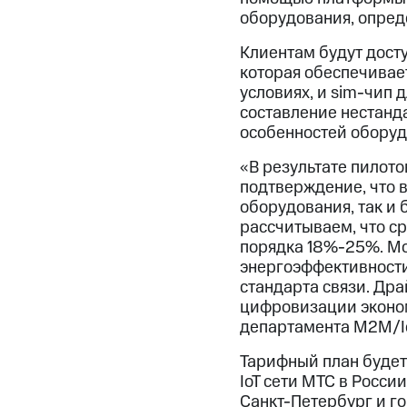
оборудования, опред
Клиентам будут досту
которая обеспечивае
условиях, и sim-чип 
составление нестанд
особенностей оборуд
«В результате пилото
подтверждение, что в
оборудования, так и
рассчитываем, что ср
порядка 18%-25%. Мо
энергоэффективности
стандарта связи. Др
цифровизации эконом
департамента М2М/I
Тарифный план будет 
IoT сети МТС в Росси
Санкт-Петербург и г