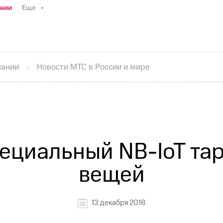
ании
Еще
ТС
Пресс-релизы
МТС о технологиях
ТС
История компании
Руководство региона
Правова
стижения
Интервью
Финансовая отчетность
Конта
пании
Новости МТС в России и мире
тивный секретарь
Раскрытие информации
Информа
ный кабинет акционера
Акционерный капитал
Конт
Порядок выкупа акций
Дивиденды
Рынок облигаци
 погашении именных облигаций
Другое
Регистрато
ециальный NB-IoT та
вещей
13 декабря 2018