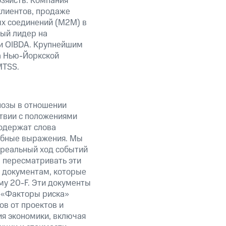
зяйств. Компания
клиентов, продаже
ых соединений (М2М) в
ный лидер на
ти OIBDA. Крупнейшим
а Нью-Йоркской
MTSS.
нозы в отношении
твии с положениями
содержат слова
добные выражения. Мы
 реальный ход событий
ы пересматривать эти
к документам, которые
у 20-F. Эти документы
 «Факторы риска»
в от проектов и
ия экономики, включая