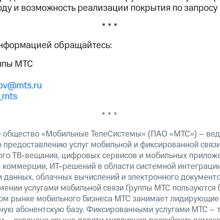
году и возможность реализации покрытия по запросу 
* * *
информацией обращайтесь:
ппы МТС
tov@mts.ru
_mts
* * *
 общество «Мобильные ТелеСистемы» (ПАО «МТС») – вед
о предоставлению услуг мобильной и фиксированной связи,
вого ТВ-вещания, цифровых сервисов и мобильных приложе
й коммерции, ИТ-решений в области системной интеграции
 данных, облачных вычислений и электронного документо
рмении услугами мобильной связи Группы МТС пользуются 
ком рынке мобильного бизнеса МТС занимает лидирующие
ую абонентскую базу. Фиксированными услугами МТС – т