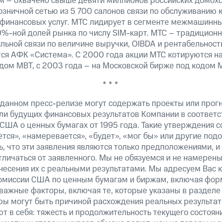
м – охвачено свыше девяти миллионов российских домохо
озничной сетью из 5 700 салонов связи по обслуживанию 
 финансовых услуг. МТС лидирует в сегменте межмашинн
0%-ной долей рынка по числу SIM-карт. МТС – традицион
льной связи по величине выручки, OIBDA и рентабельнос
ся АФК «Система». С 2000 года акции МТС котируются н
дом MBT, с 2003 года – на Московской бирже под кодом 
* * *
 данном пресс-релизе могут содержать проекты или прог
ли будущих финансовых результатов Компании в соответс
США о ценных бумагах от 1995 года. Такие утверждения 
тся», «намеревается», «будет», «мог бы» или другие по
, что эти заявления являются только предположениями, и
тличаться от заявленного. Мы не обязуемся и не намерен
несения их с реальными результатами. Мы адресуем Вас 
омиссии США по ценным бумагам и биржам, включая форм
важные факторы, включая те, которые указаны в разделе
ры могут быть причиной расхождения реальных результато
т в себя: тяжесть и продолжительность текущего состоян