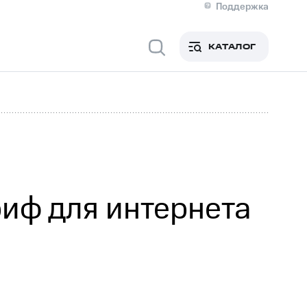
Поддержка
О МТС
я информация
Контакты
КАТАЛОГ
Медиа-центр
кты
Пригласить спикера
Инвесторам и акционерам
ция акционерам
Документы
роль и аудит
Рынок акций
й
Описание
р
Реквизиты
Контакты
Устойчивое развитие
Комплаенс и деловая этика
На главную
риф для интернета