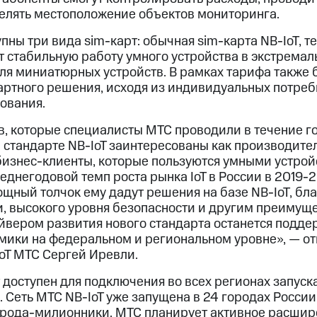
елять местоположение объектов мониторинга.
пны три вида sim-карт: обычная sim-карта NB-IoT, т
т стабильную работу умного устройства в экстрема
для миниатюрных устройств. В рамках тарифа также
артного решения, исходя из индивидуальных потреб
ования.
в, которые специалисты МТС проводили в течение г
 стандарте NB-IoT заинтересованы как производите
 бизнес-клиенты, которые пользуются умными устро
еднегодовой темп роста рынка IoT в России в 2019-
щный толчок ему дадут решения на базе NB-IoT, бл
, высокого уровня безопасности и другим преимущ
айвером развития нового стандарта останется подде
ики на федеральном и региональном уровне», — о
oT МТС Сергей Иревли.
доступен для подключения во всех регионах запуска
и. Сеть МТС NB-IoT уже запущена в 24 городах России
орода-милионники. МТС планирует активное расшир