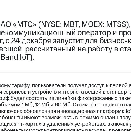
ПАО «МТС» (NYSE: MBT, MOEX: MTSS)
лекоммуникационный оператор и пр
, c 24 декабря запустит для бизнес-
вещей, рассчитанный на работу в ст
Band IoT).
му тарифу, пользователи получат доступ к первой 
 сервисов и устройств интернета вещей в стандарте
ариф будет состоять из линейки фиксированных пак
объемом 1 Мб, 12 Мб и 60 Мб. Стоимость годового па
ь включена обновленная инновационная платформа I
абоненты имеют возможность в режиме онлайн полу
ющих sim-картах в удаленных устройствах, включая у
боненты смогут контролировать расходы, проводит