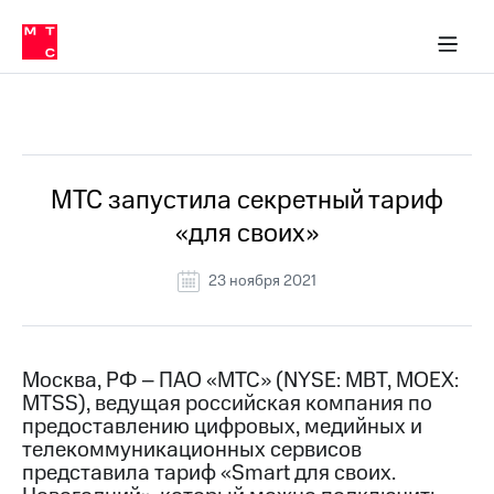
О
сторам и акционерам
Комплаенс и деловая этика
Устойчивое развитие
Медиа-центр
О МТС
О МТС
На главную
компании
О
компании
Стратегия
Стратегия
Все Новости
Карьера
в МТС
Карьера
в МТС
Пресс-
МТС запустила секретный тариф
релизы
История
«для своих»
компании
МТС
о технологиях
Руководство
23 ноября 2021
региона
Правовая
информация
Москва, РФ – ПАО «МТС» (NYSE: MBT, MOEX:
MTSS), ведущая российская компания по
Контакты
предоставлению цифровых, медийных и
телекоммуникационных сервисов
Медиа-центр
Пресс-
представила тариф «Smart для своих.
релизы