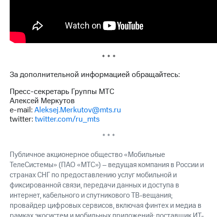
информации
Информация
акционерам
Документы
ПАО
"МТС"
Собрания
* * *
акционеров
За дополнительной информацией обращайтесь:
Личный
кабинет
Пресс-секретарь Группы МТС
акционера
Алексей Меркутов
Акционерный
e-mail:
Aleksej.Merkutov@mts.ru
капитал
twitter:
twitter.com/ru_mts
Контроль
и
* * *
аудит
Рынок
Публичное акционерное общество «Мобильные
акций
ТелеСистемы» (ПАО «МТС») – ведущая компания в России и
странах СНГ по предоставлению услуг мобильной и
Описание
фиксированной связи, передачи данных и доступа в
Программа
приобретения
интернет, кабельного и спутникового ТВ-вещания;
Порядок
провайдер цифровых сервисов, включая финтех и медиа в
выкупа
рамках экосистем и мобильных приложений; поставщик ИТ-