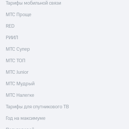
Тарифы мобильной связи
МТС Проще
RED
РИИЛ
МТС Супер
МТС ТОП
МТС Junior
МТС Мудрый
МТС Налегке
Тарифы для спутникового ТВ
Год на максимуме