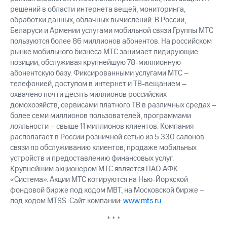
акций
решений в области интернета вещей, мониторинга,
Дивиденды
обработки данных, облачных вычислений. В России,
Рынок
Беларуси и Армении услугами мобильной связи Группы МТС
облигаций
пользуются более 86 миллионов абонентов. На российском
рынке мобильного бизнеса МТС занимает лидирующие
Описание
позиции, обслуживая крупнейшую 78-миллионную
Еврооблигации-2023
Уведомление
абонентскую базу. Фиксированными услугами МТС –
о
телефонией, доступом в интернет и ТВ-вещанием –
погашении
охвачено почти десять миллионов российских
именных
домохозяйств, сервисами платного ТВ в различных средах –
облигаций
более семи миллионов пользователей, программами
Другое
лояльности – свыше 11 миллионов клиентов. Компания
располагает в России розничной сетью из 5 330 салонов
Регистратор
связи по обслуживанию клиентов, продаже мобильных
Реквизиты
устройств и предоставлению финансовых услуг.
Контакты
Крупнейшим акционером МТС является ПАО АФК
йчивое развитие
«Система». Акции МТС котируются на Нью-Йоркской
и деловая этика
фондовой бирже под кодом MBT, на Московской бирже –
На главную
под кодом MTSS. Сайт компании:
www.mts.ru
.
* * *