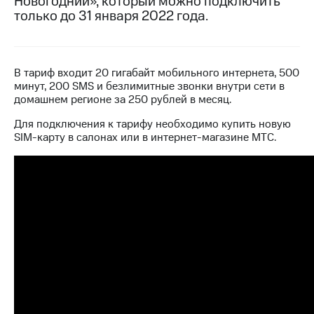
Новогодний», который можно подключить
только до 31 января 2022 года.
МТС
о технологиях
Достижения
В тариф входит 20 гигабайт мобильного интернета, 500
минут, 200 SMS и безлимитные звонки внутри сети в
Интервью
домашнем регионе за 250 рублей в месяц.
Финансовая
Для подключения к тарифу необходимо купить новую
отчетность
SIM-карту в салонах или в интернет-магазине МТС.
Контакты
Пригласить
спикера
м и акционерам
Корпоративное
управление
Корпоративный
секретарь
Раскрытие