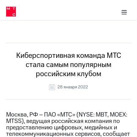
О
сторам и акционерам
Комплаенс и деловая этика
Устойчивое развитие
Медиа-центр
О МТС
О МТС
На главную
компании
О
компании
Стратегия
Стратегия
Все Новости
Карьера
в МТС
Карьера
в МТС
Пресс-
Киберспортивная команда МТС
релизы
История
стала самым популярным
компании
МТС
российским клубом
о технологиях
Руководство
региона
28 января 2022
Правовая
информация
Контакты
Москва, РФ – ПАО «МТС» (NYSE: MBT, MOEX:
MTSS), ведущая российская компания по
Медиа-центр
предоставлению цифровых, медийных и
Пресс-
телекоммуникационных сервисов, сообщает
релизы