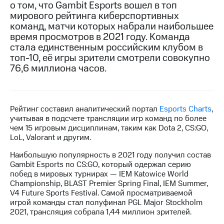
о том, что Gambit Esports вошел в топ
мирового рейтинга киберспортивных
МТС
команд, матчи которых набрали наибольшее
о технологиях
время просмотров в 2021 году. Команда
Достижения
стала единственным российским клубом в
топ-10, её игры зрители смотрели совокупно
Интервью
76,6 миллиона часов.
Финансовая
отчетность
Рейтинг составил аналитический портал
Esports Charts
,
Контакты
учитывая в подсчете трансляции игр команд по более
чем 15 игровым дисциплинам, таким как Dota 2, CS:GO,
Пригласить
LoL, Valorant и другим.
спикера
Наибольшую популярность в 2021 году получил состав
м и акционерам
Gambit Esports по CS:GO, который одержал серию
Корпоративное
побед в мировых турнирах — IEM Katowice World
управление
Championship, BLAST Premier Spring Final, IEM Summer,
V4 Future Sports Festival. Самой просматриваемой
Корпоративный
игрой команды стал полуфинал PGL Major Stockholm
секретарь
2021, трансляция собрала 1,44 миллион зрителей.
Раскрытие