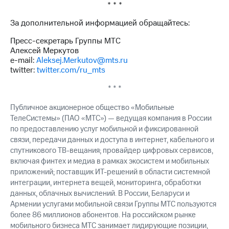
* * *
акций
Дивиденды
За дополнительной информацией обращайтесь:
Рынок
облигаций
Пресс-секретарь Группы МТС
Алексей Меркутов
Описание
e-mail:
Aleksej.Merkutov@mts.ru
Еврооблигации-2023
twitter:
twitter.com/ru_mts
Уведомление
о
* * *
погашении
именных
Публичное акционерное общество «Мобильные
облигаций
ТелеСистемы» (ПАО «МТС») — ведущая компания в России
Другое
по предоставлению услуг мобильной и фиксированной
связи, передачи данных и доступа в интернет, кабельного и
Регистратор
спутникового ТВ-вещания; провайдер цифровых сервисов,
Реквизиты
Контакты
включая финтех и медиа в рамках экосистем и мобильных
йчивое развитие
приложений; поставщик ИТ-решений в области системной
и деловая этика
интеграции, интернета вещей, мониторинга, обработки
На главную
данных, облачных вычислений. В России, Беларуси и
Армении услугами мобильной связи Группы МТС пользуются
более 86 миллионов абонентов. На российском рынке
мобильного бизнеса МТС занимает лидирующие позиции,