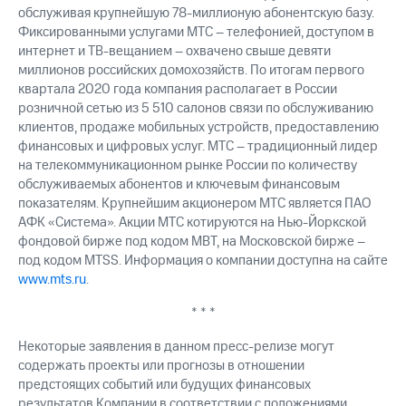
обслуживая крупнейшую 78-миллионую абонентскую базу.
Фиксированными услугами МТС – телефонией, доступом в
интернет и ТВ-вещанием – охвачено свыше девяти
миллионов российских домохозяйств. По итогам первого
квартала 2020 года компания располагает в России
розничной сетью из 5 510 салонов связи по обслуживанию
клиентов, продаже мобильных устройств, предоставлению
финансовых и цифровых услуг. МТС – традиционный лидер
на телекоммуникационном рынке России по количеству
обслуживаемых абонентов и ключевым финансовым
показателям. Крупнейшим акционером МТС является ПАО
АФК «Система». Акции МТС котируются на Нью-Йоркской
фондовой бирже под кодом MBT, на Московской бирже –
под кодом MTSS. Информация о компании доступна на сайте
www.mts.ru
.
* * *
Некоторые заявления в данном пресс-релизе могут
содержать проекты или прогнозы в отношении
предстоящих событий или будущих финансовых
результатов Компании в соответствии с положениями