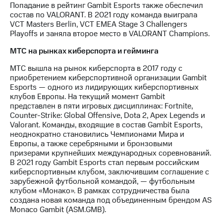
информации
Попадание в рейтинг Gambit Esports также обеспечил
Информация
состав по VALORANT. В 2021 году команда выиграла
акционерам
VCT Masters Berlin, VCT EMEA Stage 3 Challengers
Документы
Playoffs и заняла второе место в VALORANT Champions.
ПАО
"МТС"
МТС на рынках киберспорта и гейминга
Собрания
акционеров
МТС вышла на рынок киберспорта в 2017 году с
Личный
приобретением киберспортивной организации Gambit
кабинет
Esports — одного из лидирующих киберспортивных
акционера
клубов Европы. На текущий момент Gambit
Акционерный
представлен в пяти игровых дисциплинах: Fortnite,
капитал
Counter-Strike: Global Offensive, Dota 2, Apex Legends и
Контроль
Valorant. Команды, входящие в состав Gambit Esports,
и
неоднократно становились Чемпионами Мира и
аудит
Европы, а также серебряными и бронзовыми
Рынок
призерами крупнейших международных соревнований.
акций
В 2021 году Gambit Esports стал первым российским
киберспортивным клубом, заключившим соглашение с
Описание
зарубежной футбольной командой, — футбольным
Программа
клубом «Монако». В рамках сотрудничества была
приобретения
создана новая команда под объединенным брендом AS
Порядок
Monaco Gambit (ASM.GMB).
выкупа