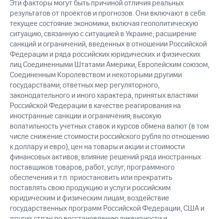
Эти факторы могут быть причиной отличия реальных
результатов от проектов и прогнозов. Они включают в себя:
текущее состояние экономики, включая геополитическую
ситуацию, связанную с ситуацией в Украине; расширение
санкций и ограничений, введенных в отношении Российской
Федерации и ряда российских юридических и физических
лиц Соединенными Штатами Америки, Европейским союзом,
Соединенным Королевством и некоторыми другими
государствами; ответных мер регуляторного,
законодательного и иного характера, принятых властями
Российской Федерации в качестве реагирования на
иностранные санкции и ограничения; высокую
волатильность учетных ставок и курсов обмена валют (в том
числе снижение стоимости российского рубля по отношению
к доллару и евро), цен на товары и акции и стоимости
финансовых активов; влияние решений ряда иностранных
поставщиков товаров, работ, услуг, программного
обеспечения и т.п. приостановить или прекратить
поставлять свою продукцию и услуги российским
юридическим и физическим лицам; воздействие
государственных программ Российской Федерации, США и
других стран по восстановлению ликвидности и