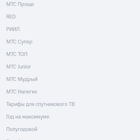
МТС Проще
RED
РИИЛ
МТС Супер
МТС ТОП
МТС Junior
МТС Мудрый
МТС Налегке
Тарифы для спутникового ТВ
Год на максимуме
Полугодовой