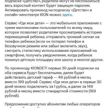
информации
подписке «Детство», родители могут не беспокоиться:
Информация
весь взрослый контент будет защищен паролем.
акционерам
Активировать промокод на подписку «Детство» в
Документы
онлайн-кинотеатре KION можно
здесь
.
ПАО
Сервис «Где мои дети» — это мобильное приложение с
"МТС"
тремя миллионами пользователей по всему миру,
Собрания
которое позволяет родителям просматривать историю
акционеров
перемещений ребенка, отправлять громкий сигнал на
Личный
телефон ребенка (если он потерял телефон в
кабинет
беззвучном режиме или забыл включить звук),
акционера
смотреть статистику использования приложений на
Акционерный
смартфоне, получать уведомления, когда ребенок
капитал
покинул детскую площадку или школу и многое другое.
Контроль
и
По промокоду KIONDETI первые 30 дней подписки на
аудит
оба сервиса будут бесплатными, далее будет
Рынок
действовать детский тариф — 49 рублей в месяц
акций
вместо 199 рублей. Сервис «Где мои дети» в первые 30
дней можно подключить за 1 рубль, а далее за 149
Описание
рублей в месяц вместо стандартной стоимости (169
Программа
рублей).
приобретения
Порядок
Предложение доступно абонентам любых операторов
выкупа