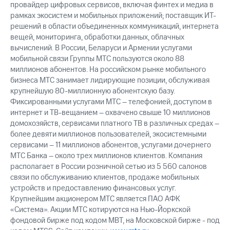
провайдер цифровых сервисов, включая финтех и медиа в
рамках экосистем и мобильных приложений; поставщик ИТ-
решений в области объединенных коммуникаций, интернета
вещей, мониторинга, обработки данных, облачных
вычислений. В России, Беларуси и Армении услугами
мобильной связи Группы МТС пользуются около 88
миллионов абонентов. На российском рынке мобильного
бизнеса МТС занимает лидирующие позиции, обслуживая
крупнейшую 80-миллионную абонентскую базу.
Фиксированными услугами МТС – телефонией, доступом в
интернет и ТВ-вещанием – охвачено свыше 10 миллионов
домохозяйств, сервисами платного ТВ в различных средах –
более девяти миллионов пользователей, экосистемными
сервисами – 11 миллионов абонентов, услугами дочернего
МТС Банка – около трех миллионов клиентов. Компания
располагает в России розничной сетью из 5 560 салонов
связи по обслуживанию клиентов, продаже мобильных
устройств и предоставлению финансовых услуг.
Крупнейшим акционером МТС является ПАО АФК
«Система». Акции МТС котируются на Нью-Йоркской
фондовой бирже под кодом MBT, на Московской бирже - под