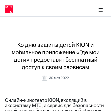
О
сторам и акционерам
Комплаенс и деловая этика
Устойчивое развитие
Медиа-центр
О МТС
О МТС
На главную
компании
О
компании
Стратегия
Стратегия
Все Новости
Карьера
в МТС
Карьера
в МТС
Пресс-
Ко дню защиты детей KION и
релизы
История
мобильное приложение «Где мои
компании
МТС
дети» предоставят бесплатный
о технологиях
Руководство
доступ к своим сервисам
региона
Правовая
30 мая 2022
информация
Контакты
Онлайн-кинотеатр KION, входящий в
Медиа-центр
экосистему МТС, и сервис для безопасности
Пресс-
релизы
детей и спокойствия их родителей «Где мои