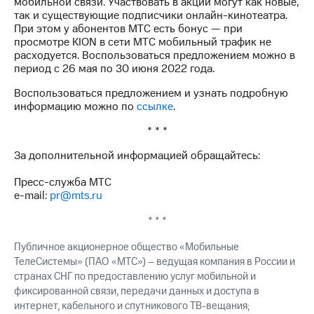
мобильной связи. Участвовать в акции могут как новые,
акций
так и существующие подписчики онлайн-кинотеатра.
Дивиденды
При этом у абонентов МТС есть бонус — при
Рынок
просмотре KION в сети МТС мобильный трафик не
облигаций
расходуется. Воспользоваться предложением можно в
период с 26 мая по 30 июня 2022 года.
Описание
Еврооблигации-2023
Воспользоваться предложением и узнать подробную
Уведомление
информацию можно по
ссылке
.
о
погашении
* * *
именных
облигаций
За дополнительной информацией обращайтесь:
Другое
Пресс-служба МТС
Регистратор
e-mail:
pr@mts.ru
Реквизиты
Контакты
* * *
йчивое развитие
Публичное акционерное общество «Мобильные
и деловая этика
ТелеСистемы» (ПАО «МТС») – ведущая компания в России и
На главную
странах СНГ по предоставлению услуг мобильной и
фиксированной связи, передачи данных и доступа в
интернет, кабельного и спутникового ТВ-вещания;