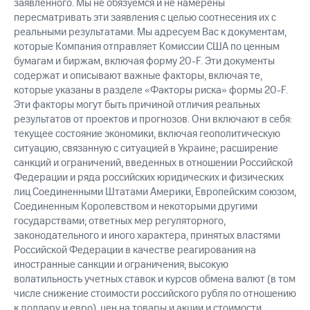
заявленного. Мы не обязуемся и не намерены
пересматривать эти заявления с целью соотнесения их с
реальными результатами. Мы адресуем Вас к документам,
которые Компания отправляет Комиссии США по ценным
бумагам и биржам, включая форму 20-F. Эти документы
содержат и описывают важные факторы, включая те,
которые указаны в разделе «Факторы риска» формы 20-F.
Эти факторы могут быть причиной отличия реальных
результатов от проектов и прогнозов. Они включают в себя:
текущее состояние экономики, включая геополитическую
ситуацию, связанную с ситуацией в Украине; расширение
санкций и ограничений, введенных в отношении Российской
Федерации и ряда российских юридических и физических
лиц Соединенными Штатами Америки, Европейским союзом,
Соединенным Королевством и некоторыми другими
государствами; ответных мер регуляторного,
законодательного и иного характера, принятых властями
Российской Федерации в качестве реагирования на
иностранные санкции и ограничения; высокую
волатильность учетных ставок и курсов обмена валют (в том
числе снижение стоимости российского рубля по отношению
к доллару и евро), цен на товары и акции и стоимости