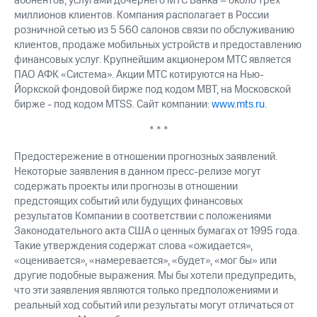
абонентов, услугами дочернего МТС Банка – около трех
миллионов клиентов. Компания располагает в России
розничной сетью из 5 560 салонов связи по обслуживанию
клиентов, продаже мобильных устройств и предоставлению
финансовых услуг. Крупнейшим акционером МТС является
ПАО АФК «Система». Акции МТС котируются на Нью-
Йоркской фондовой бирже под кодом MBT, на Московской
бирже - под кодом MTSS. Сайт компании:
www.mts.ru
.
* * *
Предостережение в отношении прогнозных заявлений.
Некоторые заявления в данном пресс-релизе могут
содержать проекты или прогнозы в отношении
предстоящих событий или будущих финансовых
результатов Компании в соответствии с положениями
Законодательного акта США о ценных бумагах от 1995 года.
Такие утверждения содержат слова «ожидается»,
«оценивается», «намеревается», «будет», «мог бы» или
другие подобные выражения. Мы бы хотели предупредить,
что эти заявления являются только предположениями и
реальный ход событий или результаты могут отличаться от