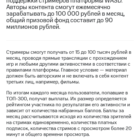
поддержки стримеров платформы WASD.
Авторы контента смогут ежемесячно
МТС
зарабатывать до 100 000 рублей в месяц,
о технологиях
общий призовой фонд составит до 90
миллионов рублей.
Достижения
Интервью
Финансовая
Стримеры смогут получать от 15 до 100 тысяч рублей в
отчетность
месяц, проводя прямые трансляции с прохождением
игр и любыми другими активностями в соответствии с
Контакты
правилами платформы. Главное условие — материал
должен быть авторским и не включать в себя контент
Пригласить
третьих лиц, например, фильмы.
спикера
По итогам каждого месяца пользователи, попавшие в
ТОП-300, получат выплаты. Их размер определяется
м и акционерам
рейтингом участника по результатам его активности и
Корпоративное
зависит от количества набранных баллов. Баллы за
управление
месяц рассчитываются исходя из количества зрителей
на стримах единовременно, количества платных
Корпоративный
подписок, количества стримов с просмотром более 20
секретарь
минут и общего времени просмотра.
Раскрытие