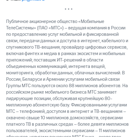
акций
Дивиденды
* * *
Рынок
облигаций
Публичное акционерное общество «Мобильные
ТелеСистемы» (ПАО «МТС») – ведущая компания в России
Описание
по предоставлению услуг мобильной и фиксированной
Еврооблигации-2023
связи, передачи данных и доступа в интернет, кабельного и
Уведомление
спутникового ТВ-вещания; провайдер цифровых сервисов,
о
включая финтех и медиа в рамках экосистем и мобильных
погашении
приложений; поставщик ИТ-решений в области
именных
объединенных коммуникаций, интернета вещей,
облигаций
мониторинга, обработки данных, облачных вычислений. В
Другое
России, Беларуси и Армении услугами мобильной связи
Регистратор
Группы МТС пользуются около 88 миллионов абонентов. На
Реквизиты
российском рынке мобильного бизнеса МТС занимает
Контакты
лидирующие позиции, обслуживая крупнейшую 80-
йчивое развитие
миллионную абонентскую базу. Фиксированными услугами
и деловая этика
МТС – телефонией, доступом в интернет и ТВ-вещанием –
На главную
охвачено свыше 10 миллионов домохозяйств, сервисами
платного ТВ в различных средах – более девяти миллионов
пользователей, экосистемными сервисами – 11 миллионов