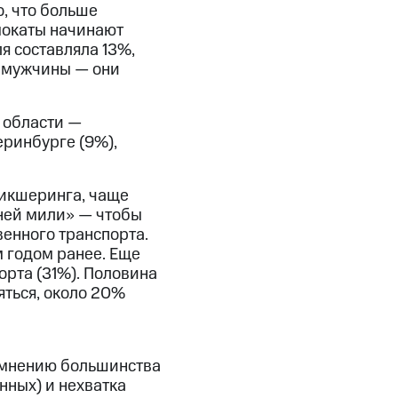
, что больше
амокаты начинают
ля составляла 13%,
я мужчины — они
 области —
еринбурге (9%),
кикшеринга, чаще
дней мили» — чтобы
енного транспорта.
м годом ранее. Еще
орта (31%). Половина
яться, около 20%
о мнению большинства
ных) и нехватка