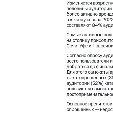
Изменяется возрастно
половины аудитории п
более активно арендо
а к концу сезона 20
составляют 84% ауди
Самые активные поль
на столицу приходитс
Сочи, Уфе и Новосиби
Согласно опросу ауд
всего пользователи 
добраться до финаль
Для этого самокаты а
треть опрошенных (31
аудитории (52%) ката
пользуются самоката
достопримечательнос
Основное препятстви
опрошенных — недост