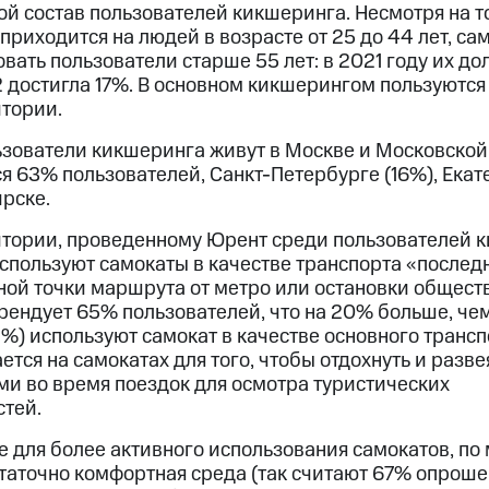
й состав пользователей кикшеринга. Несмотря на то
риходится на людей в возрасте от 25 до 44 лет, с
вать пользователи старше 55 лет: в 2021 году их до
22 достигла 17%. В основном кикшерингом пользуютс
тории.
зователи кикшеринга живут в Москве и Московской
я 63% пользователей, Санкт-Петербурге (16%), Екат
рске.
итории, проведенному Юрент среди пользователей 
используют самокаты в качестве транспорта «после
ной точки маршрута от метро или остановки обществ
рендует 65% пользователей, что на 20% больше, че
%) используют самокат в качестве основного трансп
ется на самокатах для того, чтобы отдохнуть и разве
ми во время поездок для осмотра туристических
тей.
е для более активного использования самокатов, п
аточно комфортная среда (так считают 67% опрошен