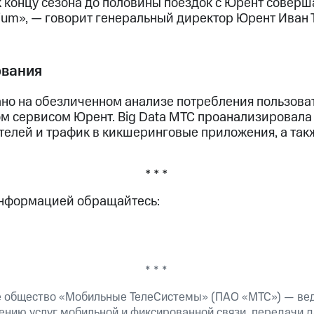
к концу сезона до половины поездок с Юрент соверш
um», — говорит генеральный директор Юрент Иван 
ования
но на обезличенном анализе потребления пользова
ом сервисом Юрент. Big Data МТС проанализировала
телей и трафик в кикшеринговые приложения, а так
* * *
информацией обращайтесь:
* * *
е общество «Мобильные ТелеСистемы» (ПАО «МТС») — ве
ению услуг мобильной и фиксированной связи, передачи д