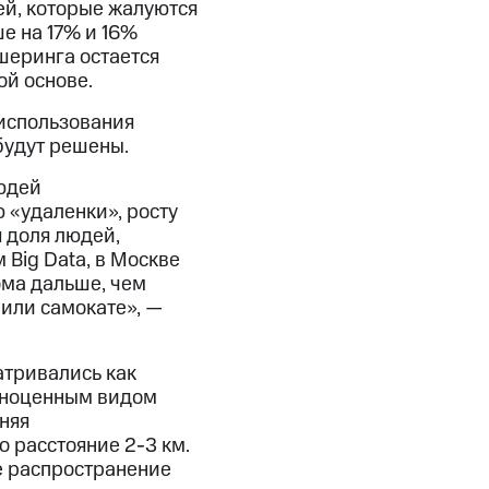
ей, которые жалуются
е на 17% и 16%
кшеринга остается
ой основе.
 использования
будут решены.
юдей
 «удаленки», росту
 доля людей,
Big Data, в Москве
ома дальше, чем
 или самокате», —
атривались как
олноценным видом
няя
о расстояние 2-3 км.
е распространение