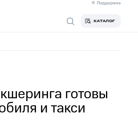
Поддержка
О МТС
я информация
Контакты
КАТАЛОГ
Медиа-центр
кты
Пригласить спикера
Инвесторам и акционерам
ция акционерам
Документы
роль и аудит
Рынок акций
й
Описание
р
Реквизиты
Контакты
Устойчивое развитие
Комплаенс и деловая этика
На главную
икшеринга готовы
обиля и такси