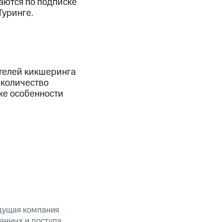
аются по подписке
Туринге.
телей кикшеринга
 количество
же особенности
дущая компания
анных и доступа