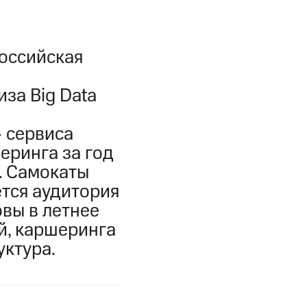
оссийская
за Big Data
 сервиса
еринга за год
а. Самокаты
ется аудитория
вы в летнее
й, каршеринга
уктура.