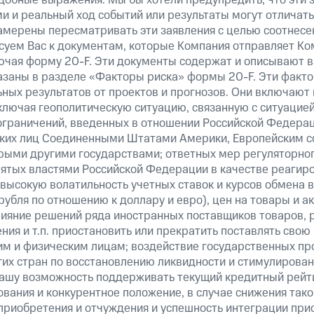
добные выражения. Мы бы хотели предупредить, что эти 
 и реальный ход событий или результаты могут отличатьс
амерены пересматривать эти заявления с целью соотнесе
суем Вас к документам, которые Компания отправляет К
ючая форму 20-F. Эти документы содержат и описывают 
казаны в разделе «Факторы риска» формы 20-F. Эти факто
ных результатов от проектов и прогнозов. Они включают 
ключая геополитическую ситуацию, связанную с ситуацией
ограничений, введенных в отношении Российской Федерац
ских лиц Соединенными Штатами Америки, Европейским 
рыми другими государствами; ответных мер регуляторног
нятых властями Российской Федерации в качестве реагир
 высокую волатильность учетных ставок и курсов обмена в
рубля по отношению к доллару и евро), цен на товары и а
ияние решений ряда иностранных поставщиков товаров, ра
ия и т.п. приостановить или прекратить поставлять свою
м и физическим лицам; воздействие государственных пр
их стран по восстановлению ликвидности и стимулирова
нашу возможность поддерживать текущий кредитный рейти
вания и конкурентное положение, в случае снижения тако
 приобретения и отчуждения и успешность интеграции при