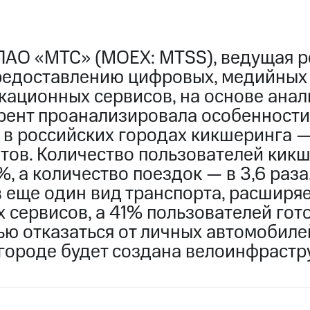
ПАО «МТС» (MOEX: MTSS), ведущая р
редоставлению цифровых, медийных
ационных сервисов, на основе анали
рент проанализировала особенности
 в российских городах кикшеринга —
тов. Количество пользователей кикш
, а количество поездок — в 3,6 раз
в еще один вид транспорта, расширя
сервисов, а 41% пользователей гото
ью отказаться от личных автомобиле
в городе будет создана велоинфрастр