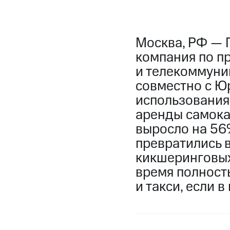
Москва, РФ — 
компания по п
и телекоммуник
совместно с Ю
использования
аренды самока
выросло на 56%
превратились 
кикшеринговых 
время полност
и такси, если 