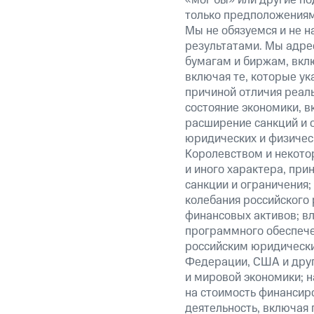
«мог бы» или другие по
только предположениями
Мы не обязуемся и не н
результатами. Мы адре
бумагам и биржам, вкл
включая те, которые у
причиной отличия реаль
состояние экономики, в
расширение санкций и 
юридических и физиче
Королевством и некото
и иного характера, при
санкции и ограничения;
колебания российского 
финансовых активов; вл
программного обеспечен
российским юридически
Федерации, США и друг
и мировой экономики; 
на стоимость финансиро
деятельность, включая