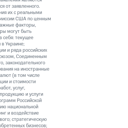
заявления являются
я от заявленного.
ния их с реальными
омиссии США по ценным
важные факторы,
ры могут быть
в себя: текущее
 в Украине;
ии и ряда российских
союзом, Соединенным
о, законодательного
ования на иностранные
алют (в том числе
кции и стоимости
бот, услуг,
 продукцию и услуги
ограмм Российской
нию национальной
нг и воздействие
вого; стратегическую
обретенных бизнесов;