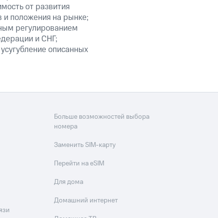
мость от развития
 и положения на рынке;
нным регулированием
едерации и СНГ;
 усугубление описанных
Больше возможностей выбора
номера
Заменить SIM-карту
Перейти на eSIM
Для дома
Домашний интернет
язи