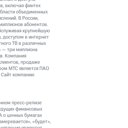
ов, включая финтех
области объединенных
слений. В России,
миллионов абонентов.
обслуживая крупнейшую
 доступом в интернет
тного ТВ в различных
а — три миллиона
в. Компания
клиентов, продаже
ром МТС является ПАО
 Сайт компании:
анном пресс-релизе
будущих финансовых
А о ценных бумагах
амеревается», «будет»,