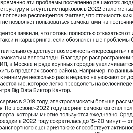
овременно эти проблемы постепенно решаются: люд
труктуру и отсутствие парковок в 2022 стало меньш
е половина респондентов считает, что стоимость ки
 не позволяет пользоваться самокатами на постоянн
ентов заявили, что готовы полностью отказаться от
 такси и каршеринга, если обозначенные проблемы 
ствительно существует возможность «пересадить» л
 самокаты и велосипеды. Благодаря распространению
ИП, в Москве и ряде крупных городов увеличивается
ть в пределах своего района. Например, по данным 
к минимум несколько раз в неделю не уезжают от д
 расстояние, которое легко преодолеть на велосипеде
тра Big Data Виктор Кантор.
 сервис в 2018 году, электросамокаты больше рассм
я. Но в сезоне-2022 году шеринг самокатов стал п
порта, которым многие пользуются ежедневно. Сред
ездки в 2022 году сократилась до 15-20 минут — эт
транспортного сценария также способствует активно