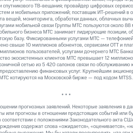
 и спутникового ТВ-вещания; провайдер цифровых сервис
истем и мобильных приложений; поставщик ИТ-решений в 
а вещей, мониторинга, обработки данных, облачных вычи
лугами мобильной связи Группы МТС пользуются около 88 
обильного бизнеса МТС занимает лидирующие позиции, 
скую базу. Фиксированными услугами МТС — телефонией,
ено свыше 10 миллионов абонентов, сервисами OTT и пла
 миллионов пользователей, услугами дочернего МТС Банк
ество экосистемных клиентов МТС превышает 12 миллионо
озничной сетью из 5 420 салонов связи по обслуживанию 
 предоставлению финансовых услуг. Крупнейшим акционе
МТС котируются на Московской бирже — под кодом MTSS.
* * *
ошении прогнозных заявлений. Некоторые заявления в д
ты или прогнозы в отношении предстоящих событий или 
в соответствии с положениями Законодательного акта СШ
верждения содержат слова «ожидается», «оценивается», «н