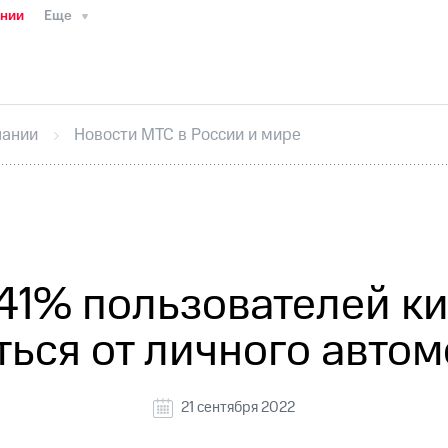
ании
Еще
ТС
Пресс-релизы
МТС о технологиях
ТС
История компании
Руководство региона
Правова
стижения
Интервью
Финансовая отчетность
Конта
пании
Новости МТС в России и мире
тивный секретарь
Раскрытие информации
Информа
ный кабинет акционера
Акционерный капитал
Конт
Порядок выкупа акций
Дивиденды
Рынок облигаци
 погашении именных облигаций
Другое
Регистрато
41% пользователей к
ться от личного автом
21 сентября 2022