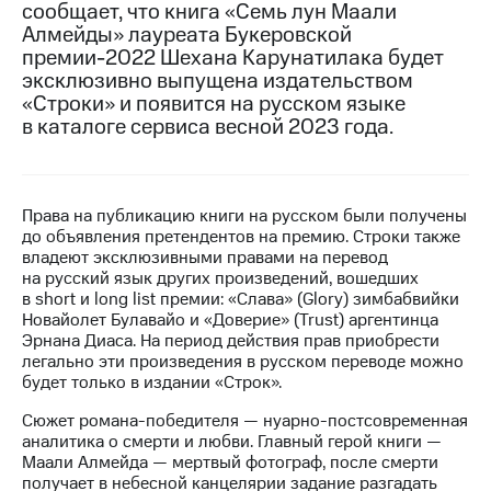
сообщает, что книга «Семь лун Маали
Алмейды» лауреата Букеровской
МТС
премии-2022 Шехана Карунатилака будет
о технологиях
эксклюзивно выпущена издательством
Достижения
«Строки» и появится на русском языке
в каталоге сервиса весной 2023 года.
Интервью
Финансовая
отчетность
Права на публикацию книги на русском были получены
до объявления претендентов на премию. Строки также
Контакты
владеют эксклюзивными правами на перевод
на русский язык других произведений, вошедших
Пригласить
в short и long list премии: «Слава» (Glory) зимбабвийки
спикера
Новайолет Булавайо и «Доверие» (Trust) аргентинца
Эрнана Диаса. На период действия прав приобрести
м и акционерам
легально эти произведения в русском переводе можно
Корпоративное
будет только в издании «Строк».
управление
Сюжет романа-победителя — нуарно-постсовременная
Корпоративный
аналитика о смерти и любви. Главный герой книги —
секретарь
Маали Алмейда — мертвый фотограф, после смерти
Раскрытие
получает в небесной канцелярии задание разгадать