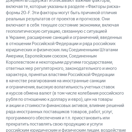
документы содержат и описывают важные факторы,
включая те, которые указаны в разделе «Факторы риска»
формы
20-F.
Эти факторы могут быть причиной отличия
реальных результатов от проектов и прогнозов. Они
включают в себя: текущее состояние экономики, включая
геополитическую ситуацию, связанную с ситуацией
в Украине; расширение санкций и ограничений, введенных
в отношении Российской Федерации и ряда российских
юридических и физических лиц Соединенными Штатами
Америки, Европейским союзом, Соединенным
Королевством и некоторыми другими государствами;
ответных мер регуляторного, законодательного и иного
характера, принятых властями Российской Федерации
в качестве реагирования на иностранные санкции
и ограничения; высокую волатильность учетных ставок
и курсов обмена валют (в том числе колебания российского
рубля по отношению к доллару и евро), цен на товары
и акции и стоимости финансовых активов; влияние решений
ряда иностранных поставщиков товаров, работ, услуг,
программного обеспечения и т.п. приостановить или
прекратить поставлять свою продукцию и услуги
российским юридическим и физическим лицам; воздействие