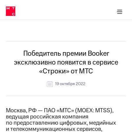
О
сторам и акционерам
Комплаенс и деловая этика
Устойчивое развитие
Медиа-центр
О МТС
О МТС
На главную
компании
О
компании
Стратегия
Стратегия
Все Новости
Карьера
в МТС
Карьера
в МТС
Пресс-
Победитель премии Booker
релизы
История
эксклюзивно появится в сервисе
компании
МТС
«Строки» от МТС
о технологиях
Руководство
региона
19 октября 2022
Правовая
информация
Контакты
Москва, РФ — ПАО «МТС» (MOEX: MTSS),
ведущая российская компания
Медиа-центр
по предоставлению цифровых, медийных
Пресс-
и телекоммуникационных сервисов,
релизы