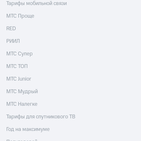
Тарифы мобильной связи
МТС Проще
RED
РИИЛ
МТС Супер
МТС ТОП
МТС Junior
МТС Мудрый
МТС Налегке
Тарифы для спутникового ТВ
Год на максимуме