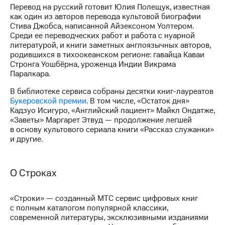
акций
Перевод на русский готовит Юлия Полещук, известная
Дивиденды
как один из авторов перевода культовой биографии
Рынок
Стива Джобса, написанной Айзексоном Уолтером.
облигаций
Среди ее переводческих работ и работа с нуарной
литературой, и книги заметных англоязычных авторов,
Описание
родившихся в тихоокеанском регионе: гавайца Каваи
Еврооблигации-2023
Стронга Уошбёрна, уроженца Индии Викрама
Уведомление
Паралкара.
о
В библиотеке сервиса собраны десятки книг-лауреатов
погашении
Букеровской премии
. В том числе, «Остаток дня»
именных
Кадзуо Исигуро, «Английский пациент» Майкл Ондатже,
облигаций
«Заветы» Маргарет Этвуд — продолжение легшей
Другое
в основу культового сериала книги «Рассказ служанки»
и другие.
Регистратор
Реквизиты
Контакты
йчивое развитие
О Строках
и деловая этика
На главную
«Строки» — созданный МТС сервис цифровых книг
с полным каталогом популярной классики,
современной литературы, эксклюзивными изданиями