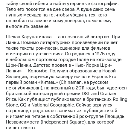
информации
тайну своей гибели и найти утерянные фотографии.
Информация
Тело его покоится на дне озера. А душе дано семь
акционерам
лунных месяцев на то, чтобы убедить тех, кого
Документы
он любил на земле и кому доверяет, помочь ему
ПАО
выполнить задание.
"МТС"
Собрания
Шехан Карунатилака — англоязычный автор из Шри-
акционеров
Ланки. Помимо литературных произведений пишет
Личный
также тексты рок-песен, сценарии для фильмов
кабинет
и истории о путешествиях. Он родился в 1975 году
акционера
в небольшом портовом городке Галле на юго-западе
Акционерный
Шри-Ланки. Детство провел в «Нью-Йорке Шри-
капитал
Ланки» — Коломбо. Получил образование в Новой
Контроль
Зеландии, творческую карьеру начал в Европе. Его
и
первый роман «Китаец» (Chinaman, на русском
аудит
не опубликован), написанный в 2011 году, был удостоен
Рынок
британской литературной премии DSL and Gratiaen
акций
Prize. Как публицист публиковался в британских Rolling
Stone, GQ и National Geographic. Сейчас вернулся
Описание
на родину, продолжает заниматься публицистикой
Программа
и играет на гитаре в собственной рок-группе Площадь
приобретения
Независимости (Independent Square), для которой
Порядок
пишет тексты.
выкупа